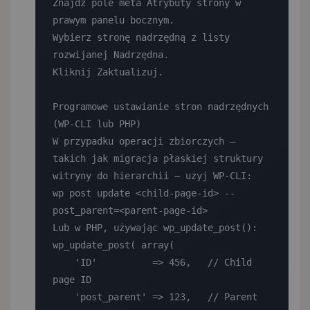
Znajdź pole meta Atrybuty strony w 
prawym panelu bocznym.

Wybierz stronę nadrzędną z listy 
rozwijanej Nadrzędna.

Kliknij Zaktualizuj.

Programowe ustawianie stron nadrzędnych 
(WP-CLI lub PHP)

W przypadku operacji zbiorczych — 
takich jak migracja płaskiej struktury 
witryny do hierarchii — użyj WP-CLI:

wp post update <child-page-id> --
post_parent=<parent-page-id>

Lub w PHP, używając wp_update_post():

wp_update_post( array(

    'ID'          => 456,   // Child 
page ID

    'post_parent' => 123,   // Parent 