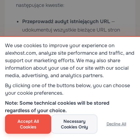
następujące kwestie:
Przeprowadź audyt istniejących URL
—
udokumentuj wszystkie bieżące URL stron
przed zmianą jakichkolwiek przypisań stron
We use cookies to improve your experience on
nadrzędnych
alexhost.com, analyze site performance and traffic, and
Skonfiguruj przekierowania 301
— dla
support our marketing efforts. We may also share
każdego URL, który zmieni się w wyniku
information about your use of our site with our social
media, advertising, and analytics partners.
restrukturyzacji
By clicking one of the buttons below, you can choose
Odśwież permalinki
— odwiedź Ustawienia >
your cookie preferences.
Bezpośrednie odnośniki i zapisz po każdej
Note: Some technical cookies will be stored
zmianie relacji nadrzędno-podrzędnej
regardless of your choice.
Ogranicz głębokość zagnieżdżenia
— dwa
Accept All
Necessary
Decline All
poziomy obejmują zdecydowaną większość
Cookies
Cookies Only
przypadków użycia; trzy poziomy to