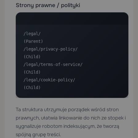
Strony prawne / polityki
/legal/                             
(Parent)

/legal/privacy-policy/              
(Child)

/legal/terms-of-service/            
(Child)

/legal/cookie-policy/               
(Child)
Ta struktura utrzymuje porządek wśród stron
prawnych, ułatwia linkowanie do nich ze stopek i
sygnalizuje robotom indeksującym, że tworzą
spójną grupę treści.