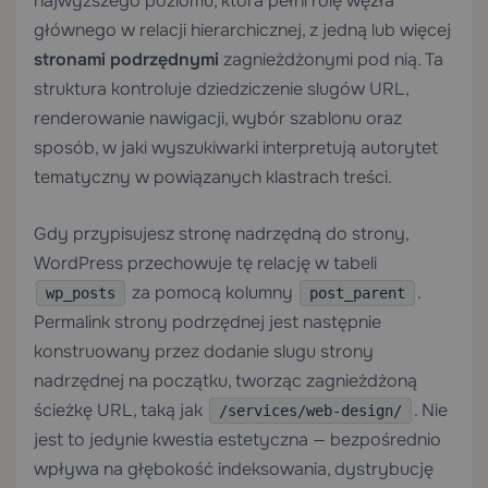
najwyższego poziomu, która pełni rolę węzła
głównego w relacji hierarchicznej, z jedną lub więcej
stronami podrzędnymi
zagnieżdżonymi pod nią. Ta
struktura kontroluje dziedziczenie slugów URL,
renderowanie nawigacji, wybór szablonu oraz
sposób, w jaki wyszukiwarki interpretują autorytet
tematyczny w powiązanych klastrach treści.
Gdy przypisujesz stronę nadrzędną do strony,
WordPress przechowuje tę relację w tabeli
za pomocą kolumny
.
wp_posts
post_parent
Permalink strony podrzędnej jest następnie
konstruowany przez dodanie slugu strony
nadrzędnej na początku, tworząc zagnieżdżoną
ścieżkę URL, taką jak
. Nie
/services/web-design/
jest to jedynie kwestia estetyczna — bezpośrednio
wpływa na głębokość indeksowania, dystrybucję