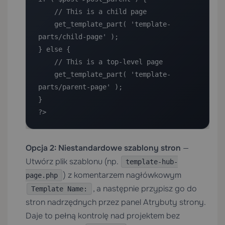
    // This is a child page

    get_template_part( 'template-
parts/child-page' );

} else {

    // This is a top-level page

    get_template_part( 'template-
parts/parent-page' );

}

?>
Opcja 2: Niestandardowe szablony stron
—
Utwórz plik szablonu (np.
template-hub-
) z komentarzem nagłówkowym
page.php
, a następnie przypisz go do
Template Name:
stron nadrzędnych przez panel Atrybuty strony.
Daje to pełną kontrolę nad projektem bez