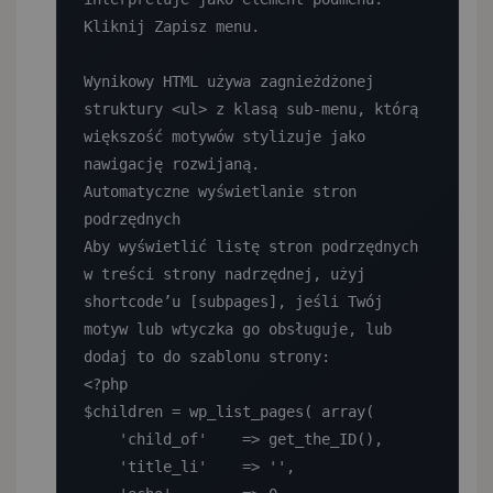
Kliknij Zapisz menu.

Wynikowy HTML używa zagnieżdżonej 
struktury <ul> z klasą sub-menu, którą 
większość motywów stylizuje jako 
nawigację rozwijaną.

Automatyczne wyświetlanie stron 
podrzędnych

Aby wyświetlić listę stron podrzędnych 
w treści strony nadrzędnej, użyj 
shortcode’u [subpages], jeśli Twój 
motyw lub wtyczka go obsługuje, lub 
dodaj to do szablonu strony:

<?php

$children = wp_list_pages( array(

    'child_of'    => get_the_ID(),

    'title_li'    => '',
