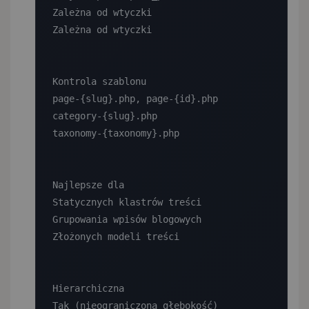
Zależna od wtyczki

Zależna od wtyczki

Kontrola szablonu

page-{slug}.php, page-{id}.php

category-{slug}.php

taxonomy-{taxonomy}.php

Najlepsze dla

Statycznych klastrów treści

Grupowania wpisów blogowych

Złożonych modeli treści

Hierarchiczna

Tak (nieograniczona głębokość)
