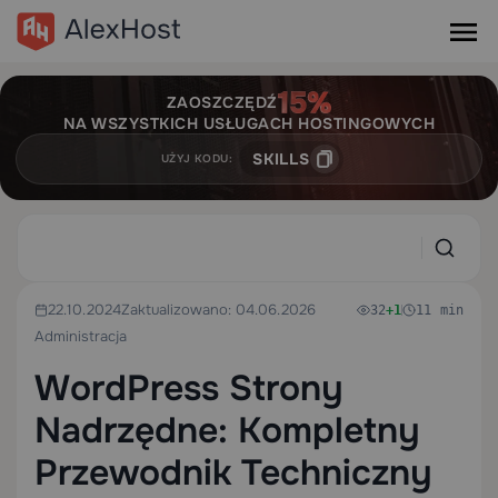
ZAOSZCZĘDŹ
NA WSZYSTKICH USŁUGACH HOSTINGOWYCH
SKILLS
UŻYJ KODU:
22.10.2024
Zaktualizowano: 04.06.2026
32
+1
11 min
Administracja
WordPress Strony
Nadrzędne: Kompletny
Przewodnik Techniczny