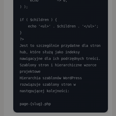
    'echo'        => 0,

) );

if ( $children ) {

    echo '<ul>' . $children . '</ul>';

}

?>

Jest to szczególnie przydatne dla stron 
hub, które służą jako indeksy 
nawigacyjne dla ich podrzędnych treści.

Szablony stron i hierarchiczne wzorce 
projektowe

Hierarchia szablonów WordPress 
rozwiązuje szablony stron w 
następującej kolejności:

page-{slug}.php