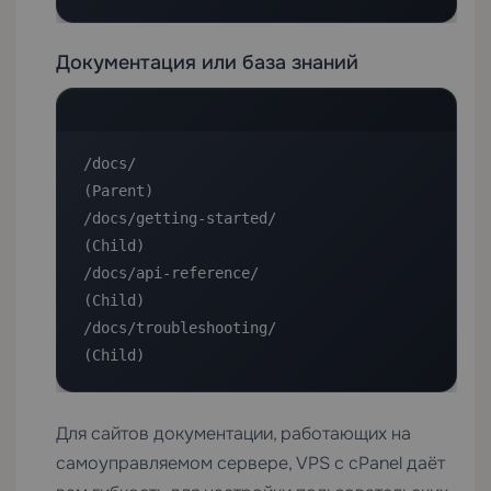
Документация или база знаний
/docs/                              
(Parent)

/docs/getting-started/              
(Child)

/docs/api-reference/                
(Child)

/docs/troubleshooting/              
(Child)
Для сайтов документации, работающих на
самоуправляемом сервере,
VPS с cPanel
даёт