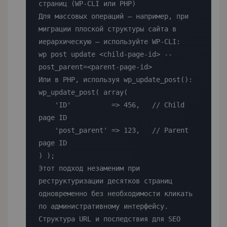
страниц (WP-CLI или PHP)

Для массовых операций — например, при 
миграции плоской структуры сайта в 
иерархическую — используйте WP-CLI:

wp post update <child-page-id> --
post_parent=<parent-page-id>

Или в PHP, используя wp_update_post():

wp_update_post( array(

    'ID'          => 456,   // Child 
page ID

    'post_parent' => 123,   // Parent 
page ID

) );

Этот подход незаменим при 
реструктуризации десятков страниц 
одновременно без необходимости кликать 
по административному интерфейсу.

Структура URL и последствия для SEO
