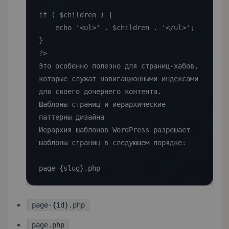
if ( $children ) {

    echo '<ul>' . $children . '</ul>';

}

?>

Это особенно полезно для страниц-хабов, 
которые служат навигационными индексами 
для своего дочернего контента.

Шаблоны страниц и иерархические 
паттерны дизайна

Иерархия шаблонов WordPress разрешает 
шаблоны страниц в следующем порядке:

page-{slug}.php
page-{id}.php
page.php