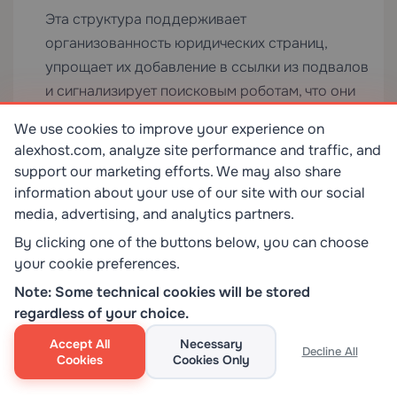
Эта структура поддерживает
организованность юридических страниц,
упрощает их добавление в ссылки из подвалов
и сигнализирует поисковым роботам, что они
образуют единую группу контента.
We use cookies to improve your experience on
alexhost.com, analyze site performance and traffic, and
WordPress Multisite и иерархия
support our marketing efforts. We may also share
страниц
information about your use of our site with our social
media, advertising, and analytics partners.
В сети WordPress Multisite иерархии страниц
являются специфичными для каждого сайта —
By clicking one of the buttons below, you can choose
your cookie preferences.
каждый подсайт поддерживает собственную
таблицу
, где
— это ID сайта.
Note: Some technical cookies will be stored
wp_X_posts
X
regardless of your choice.
Межсайтовой иерархии страниц не
существует. Если вы запускаете установку
Accept All
Necessary
Decline All
Multisite на
Cookies
Выделенном сервере
Cookies Only
для изоляции
производительности, имейте в виду, что