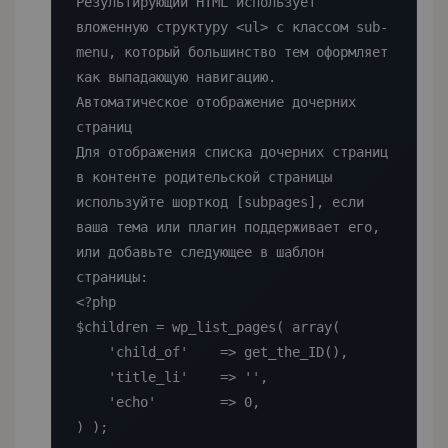
Результирующий HTML использует 
вложенную структуру <ul> с классом sub-
menu, который большинство тем оформляет 
как выпадающую навигацию.

Автоматическое отображение дочерних 
страниц

Для отображения списка дочерних страниц 
в контенте родительской страницы 
используйте шорткод [subpages], если 
ваша тема или плагин поддерживает его, 
или добавьте следующее в шаблон 
страницы:

<?php

$children = wp_list_pages( array(

    'child_of'    => get_the_ID(),

    'title_li'    => '',

    'echo'        => 0,

) );
