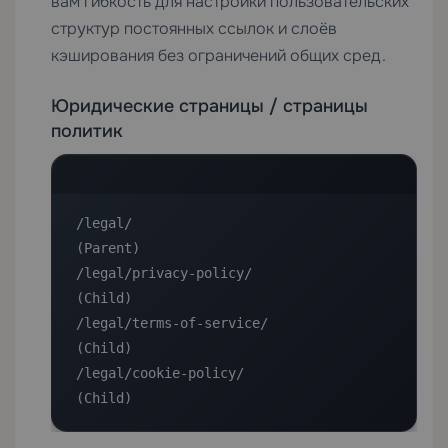
вам гибкость для настройки пользовательских
структур постоянных ссылок и слоёв
кэширования без ограничений общих сред.
Юридические страницы / страницы
политик
/legal/                             
(Parent)

/legal/privacy-policy/              
(Child)

/legal/terms-of-service/            
(Child)

/legal/cookie-policy/               
(Child)