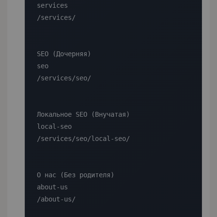
services

/services/

SEO (Дочерняя)

seo

/services/seo/

Локальное SEO (Внучатая)

local-seo

/services/seo/local-seo/

О нас (Без родителя)

about-us

/about-us/
