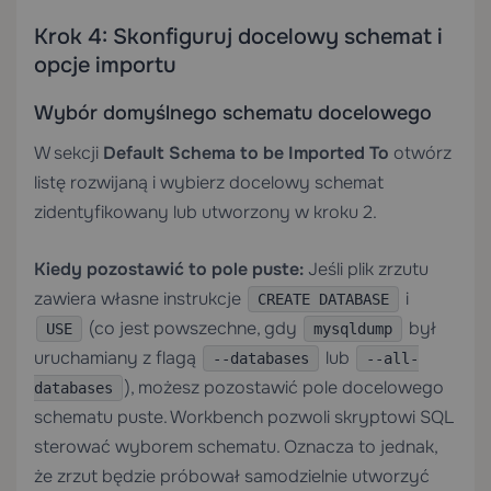
Krok 4: Skonfiguruj docelowy schemat i
opcje importu
Wybór domyślnego schematu docelowego
W sekcji
Default Schema to be Imported To
otwórz
listę rozwijaną i wybierz docelowy schemat
zidentyfikowany lub utworzony w kroku 2.
Kiedy pozostawić to pole puste:
Jeśli plik zrzutu
zawiera własne instrukcje
i
CREATE DATABASE
(co jest powszechne, gdy
był
USE
mysqldump
uruchamiany z flagą
lub
--databases
--all-
), możesz pozostawić pole docelowego
databases
schematu puste. Workbench pozwoli skryptowi SQL
sterować wyborem schematu. Oznacza to jednak,
że zrzut będzie próbował samodzielnie utworzyć