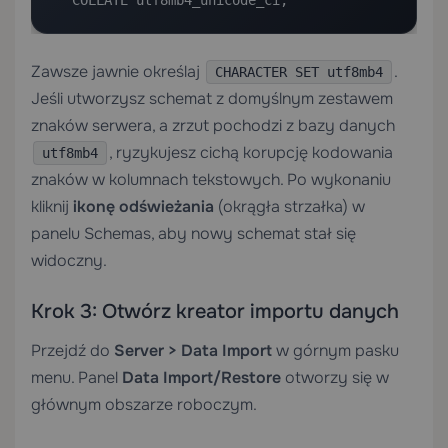
  COLLATE utf8mb4_unicode_ci;
Zawsze jawnie określaj
.
CHARACTER SET utf8mb4
Jeśli utworzysz schemat z domyślnym zestawem
znaków serwera, a zrzut pochodzi z bazy danych
, ryzykujesz cichą korupcję kodowania
utf8mb4
znaków w kolumnach tekstowych. Po wykonaniu
kliknij
ikonę odświeżania
(okrągła strzałka) w
panelu Schemas, aby nowy schemat stał się
widoczny.
Krok 3: Otwórz kreator importu danych
Przejdź do
Server > Data Import
w górnym pasku
menu. Panel
Data Import/Restore
otworzy się w
głównym obszarze roboczym.