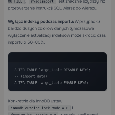
),
jest znacznie szybszy niż
OUTFILE
mysqlimport
przetwarzanie instrukcji SQL wiersz po wierszu.
Wyłącz indeksy podczas importu:
W przypadku
bardzo dużych zbiorów danych tymczasowe
wyłączenie aktualizacji indeksów może skrócić czas
importu o 50–80%:
ALTER TABLE large_table DISABLE KEYS;

-- (import data)

ALTER TABLE large_table ENABLE KEYS;
Konkretnie dla InnoDB ustaw
i
innodb_autoinc_lock_mode = 0
w swojej sesji przed