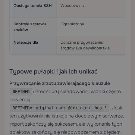
Obsługa tunelu SSH
Wbudowana
W
p
Kontrola zestawu
Ograniczona
P
znaków
c
Najlepsze dla
Doraźne przywracanie,
P
środowiska deweloperskie
d
Typowe pułapki i jak ich unikać
Przywracanie zrzutu zawierającego klauzule
:
Procedury składowane i widoki często
DEFINER
zawierają
. Jeśli
DEFINER='original_user'@'original_host'
ten użytkownik nie istnieje na docelowym serwerze,
import zakończy się sukcesem, ale wykonanie tych
obiektów zakończy się niepowodzeniem z błędem