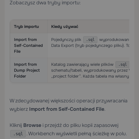
Zobaczysz dwa tryby importu:
Tryb importu
Kiedy używać
Import from
Pojedynczy plik
wyprodukowany pr
.sql
Self-Contained
Data Export (tryb pojedynczego pliku). To na
File
Import from
Katalog zawierający wiele plików
zor
.sql
Dump Project
schematu/tabeli, wyprodukowany przez Work
Folder
„project folder”. Każda tabela ma własny plik.
W zdecydowanej większości operacji przywracania
wybierz
Import from Self-Contained File
.
Kliknij
Browse
i przejdź do pliku kopii zapasowej
. Workbench wyświetli pełną ścieżkę w polu.
.sql