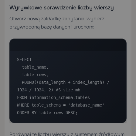
Wyrywkowe sprawdzenie liczby wierszy
Otwórz nową zakładkę zapytania, wybierz
przywróconą bazę danych i uruchom:
SELECT

  table_name,

  table_rows,

  ROUND((data_length + index_length) / 
1024 / 1024, 2) AS size_mb

FROM information_schema.tables

WHERE table_schema = 'database_name'

ORDER BY table_rows DESC;
Porównaj te liczby wierszy z systemem źródłowym