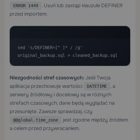
. Usuń lub zastąp klauzule DEFINER
ERROR 1449
przed importem:
sed 's/DEFINER=[^ ]* / /g' 
original_backup.sql > cleaned_backup.sql
Niezgodności stref czasowych:
Jeśli Twoja
aplikacja przechowuje wartości
, a
DATETIME
serwery źródłowy i docelowy są w różnych
strefach czasowych, dane będą wyglądać na
przesunięte. Zawsze sprawdzaj, czy
jest zgodne między źródłem
@@global.time_zone
a celem przed przywracaniem.