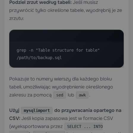
Podziel zrzut według tabeli:
Jeśli musisz
przywrócić tylko określone tabele, wyodrębnij je ze
zrzutu:
grep -n "Table structure for table" 
/path/to/backup.sql
Pokazuje to numery wierszy dla każdego bloku
tabeli, umożliwiając wyodrębnienie określonego
zakresu za pomocą
lub
.
sed
awk
Użyj
do przywracania opartego na
mysqlimport
CSV:
Jeśli kopia zapasowa jest w formacie CSV
(wyeksportowana przez
SELECT ... INTO