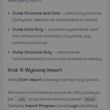
selektywny import:
Dump Structure and Data
— pełne przywracanie
(domyślne, zalecane do odtwarzania po awarii)
Dump Data Only
— ponowne wypełnienie tabel
bez odtwarzania schematu; przydatne, gdy
schemat już pasuje
Dump Structure Only
— odtworzenie
tabel/widoków/procedur bez wstawiania wierszy
Krok 5: Wykonaj import
Kliknij
Start Import
w prawym dolnym rogu panelu.
Workbench uruchamia proces w tle, który przesyła
plik
przez klienta wiersza poleceń
.
.sql
mysql
Zakładka
Import Progress
i panel
Logs
aktualizują