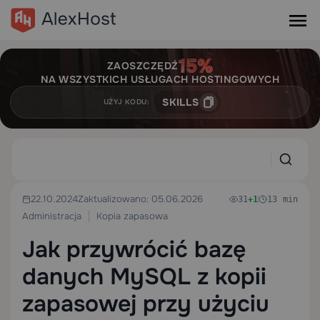
ZAOSZCZĘDŹ
NA WSZYSTKICH USŁUGACH HOSTINGOWYCH
SKILLS
UŻYJ KODU:
22.10.2024
Zaktualizowano: 05.06.2026
31
+1
13 min
Administracja
Kopia zapasowa
Jak przywrócić bazę
danych MySQL z kopii
zapasowej przy użyciu