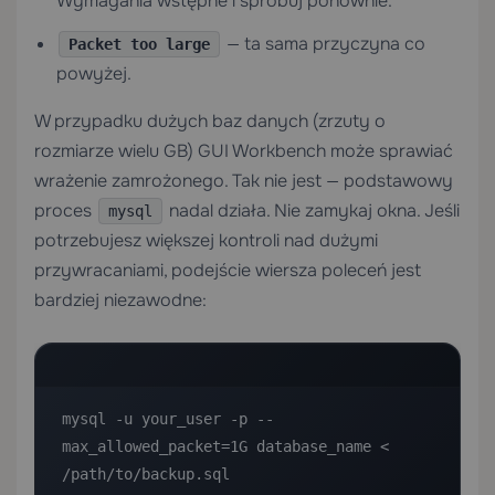
Wymagania wstępne i spróbuj ponownie.
— ta sama przyczyna co
Packet too large
powyżej.
W przypadku dużych baz danych (zrzuty o
rozmiarze wielu GB) GUI Workbench może sprawiać
wrażenie zamrożonego. Tak nie jest — podstawowy
proces
nadal działa. Nie zamykaj okna. Jeśli
mysql
potrzebujesz większej kontroli nad dużymi
przywracaniami, podejście wiersza poleceń jest
bardziej niezawodne:
mysql -u your_user -p --
max_allowed_packet=1G database_name < 
/path/to/backup.sql