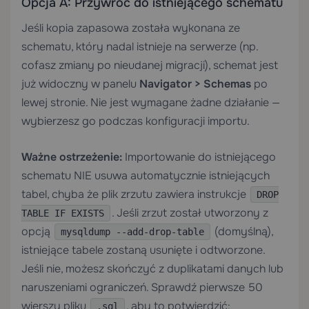
Opcja A: Przywróć do istniejącego schematu
Jeśli kopia zapasowa została wykonana ze
schematu, który nadal istnieje na serwerze (np.
cofasz zmiany po nieudanej migracji), schemat jest
już widoczny w panelu
Navigator > Schemas
po
lewej stronie. Nie jest wymagane żadne działanie —
wybierzesz go podczas konfiguracji importu.
Ważne ostrzeżenie:
Importowanie do istniejącego
schematu NIE usuwa automatycznie istniejących
tabel, chyba że plik zrzutu zawiera instrukcje
DROP
. Jeśli zrzut został utworzony z
TABLE IF EXISTS
opcją
(domyślną),
mysqldump --add-drop-table
istniejące tabele zostaną usunięte i odtworzone.
Jeśli nie, możesz skończyć z duplikatami danych lub
naruszeniami ograniczeń. Sprawdź pierwsze 50
wierszy pliku
, aby to potwierdzić:
.sql