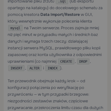
importowanie pliku zrzutu
(lub eksportu
.sql
opartego na katalogu) do docelowego schematu za
pomocą kreatora
Data Import/Restore
w GUI,
który wewnętrznie wykonuje polecenia klienta
na Twoim serwerze. Proces zajmuje mniej
mysql
niż pięć minut w przypadku małych i średnich baz
danych i wymaga trzech rzeczy: działającej
instancji serwera MySQL, prawidłowego pliku kopii
zapasowej oraz konta użytkownika z odpowiednimi
uprawnieniami (co najmniej
,
,
CREATE
DROP
,
i
).
INSERT
ALTER
INDEX
Ten przewodnik obejmuje każdy krok — od
konfiguracji połączenia po weryfikację po
przywróceniu — w tym przypadki brzegowe:
niezgodności zestawów znaków, częściowe
przywracanie, przekroczenia limitu czasu dla dużych