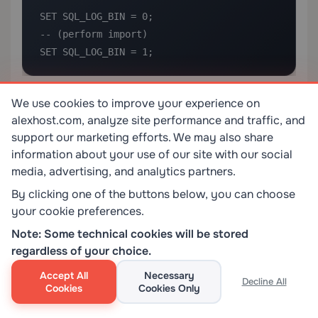
SET SQL_LOG_BIN = 0;

-- (perform import)

SET SQL_LOG_BIN = 1;
Uwaga: wymaga to uprawnienia
lub
We use cookies to improve your experience on
SUPER
alexhost.com, analyze site performance and traffic, and
i powinno być wykonywane tylko
BINLOG ADMIN
support our marketing efforts. We may also share
na serwerach autonomicznych, nigdy na głównych
information about your use of our site with our social
serwerach replikacji, od których repliki zależą w
media, advertising, and analytics partners.
zakresie dziennika binarnego.
By clicking one of the buttons below, you can choose
your cookie preferences.
Konfigurowanie automatycznych kopii
zapasowych w celu zapobiegania
Note: Some technical cookies will be stored
regardless of your choice.
przyszłej utracie danych
Accept All
Necessary
Procedura przywracania jest tak dobra, jak kopia
Decline All
Cookies
Cookies Only
zapasowa, która ją zasila. Jeśli zarządzasz własnym