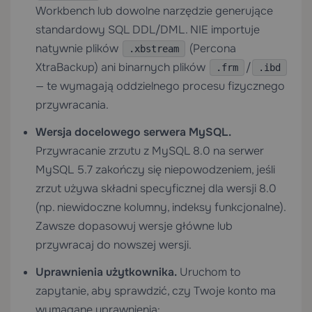
Workbench lub dowolne narzędzie generujące
standardowy SQL DDL/DML. NIE importuje
natywnie plików
(Percona
.xbstream
XtraBackup) ani binarnych plików
/
.frm
.ibd
— te wymagają oddzielnego procesu fizycznego
przywracania.
Wersja docelowego serwera MySQL.
Przywracanie zrzutu z MySQL 8.0 na serwer
MySQL 5.7 zakończy się niepowodzeniem, jeśli
zrzut używa składni specyficznej dla wersji 8.0
(np. niewidoczne kolumny, indeksy funkcjonalne).
Zawsze dopasowuj wersje główne lub
przywracaj do nowszej wersji.
Uprawnienia użytkownika.
Uruchom to
zapytanie, aby sprawdzić, czy Twoje konto ma
wymagane uprawnienia: