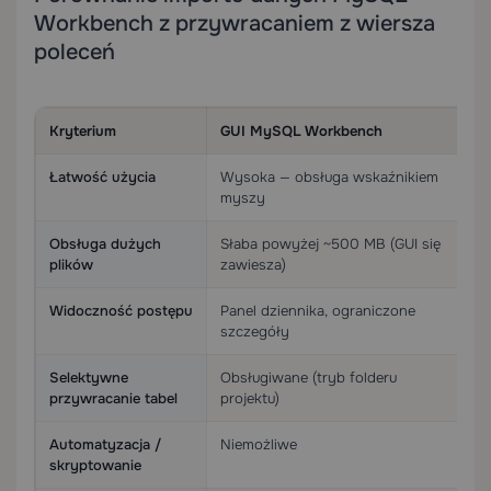
Workbench z przywracaniem z wiersza
poleceń
Kryterium
GUI MySQL Workbench
`
Łatwość użycia
Wysoka — obsługa wskaźnikiem
U
myszy
z
Obsługa dużych
Słaba powyżej ~500 MB (GUI się
D
plików
zawiesza)
s
Widoczność postępu
Panel dziennika, ograniczone
S
szczegóły
-
Selektywne
Obsługiwane (tryb folderu
W
przywracanie tabel
projektu)
f
Automatyzacja /
Niemożliwe
W
skryptowanie
c