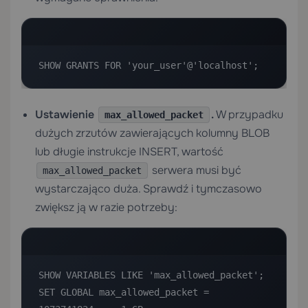
SHOW GRANTS FOR 'your_user'@'localhost';
Ustawienie
.
W przypadku
max_allowed_packet
dużych zrzutów zawierających kolumny BLOB
lub długie instrukcje INSERT, wartość
serwera musi być
max_allowed_packet
wystarczająco duża. Sprawdź i tymczasowo
zwiększ ją w razie potrzeby:
SHOW VARIABLES LIKE 'max_allowed_packet';

SET GLOBAL max_allowed_packet = 