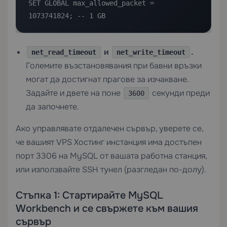
SET GLOBAL max_allowed_packet = 
1073741824; -- 1 GB
и
.
net_read_timeout
net_write_timeout
Големите възстановявания при бавни връзки
могат да достигнат прагове за изчакване.
Задайте и двете на поне
секунди преди
3600
да започнете.
Ако управлявате отдалечен сървър, уверете се,
че вашият
VPS Хостинг
инстанция има достъпен
порт 3306 на MySQL от вашата работна станция,
или използвайте SSH тунел (разгледан по-долу).
Стъпка 1: Стартирайте MySQL
Workbench и се свържете към вашия
сървър