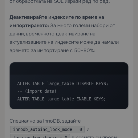
от обработката на SQL изрази ред по ред.
Деактивирайте индексите по време на
импортирането:
За много големи набори от
данни, временното деактивиране на
актуализациите на индексите може да намали
времето за импортиране с 50–80%:
ALTER TABLE large_table DISABLE KEYS;

-- (import data)

ALTER TABLE large_table ENABLE KEYS;
Специално за InnoDB, задайте
и
innodb_autoinc_lock_mode = 0
в сесията си преди
foreign_key_checks = 0