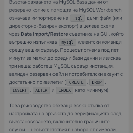
Възстановяването на MySQL база данни от
резервно копие с помощта на MySQL Workbench
означава импортиране на
дъмп файл (или
.sql
директорно-базиран експорт) в целева схема
чрез
Data Import/Restore
съветника на GUI, който
вътрешно изпълнява
клиентски команди
mysql
срещу вашия сървър. Процесът отнема под пет
минути за малки до средни бази данни и изисква
три неща: работещ MySQL сървър инстанция,
валиден резервен файл и потребителски акаунт с
достатъчно привилегии (
,
,
CREATE
DROP
,
и
като минимум).
INSERT
ALTER
INDEX
Това ръководство обхваща всяка стъпка от
настройката на връзката до верификацията след
възстановяването, включително граничните
случаи — несъответствия в набора от символи,