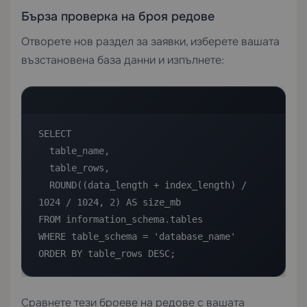
Бърза проверка на броя редове
Отворете нов раздел за заявки, изберете вашата
възстановена база данни и изпълнете:
SELECT

  table_name,

  table_rows,

  ROUND((data_length + index_length) / 
1024 / 1024, 2) AS size_mb

FROM information_schema.tables

WHERE table_schema = 'database_name'

ORDER BY table_rows DESC;
Сравнете тези броеве на редове с вашата