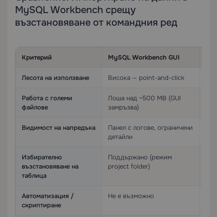
MySQL Workbench срещу
възстановяване от командния ред
Критерий
MySQL Workbench GUI
`my
Лесота на използване
Висока — point-and-click
Уме
Работа с големи
Лоша над ~500 MB (GUI
Отл
файлове
замръзва)
Видимост на напредъка
Панел с логове, ограничени
Под
детайли
Избирателно
Поддържано (режим
Изи
възстановяване на
project folder)
или
таблица
Автоматизация /
Не е възможно
Нап
скриптиране
cro