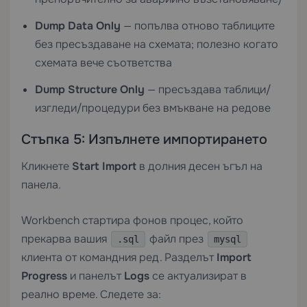
Dump Data Only
— попълва отново таблиците
без пресъздаване на схемата; полезно когато
схемата вече съответства
Dump Structure Only
— пресъздава таблици/
изгледи/процедури без вмъкване на редове
Стъпка 5: Изпълнете импортирането
Кликнете
Start Import
в долния десен ъгъл на
панела.
Workbench стартира фонов процес, който
прекарва вашия
файл през
.sql
mysql
клиента от командния ред. Разделът
Import
Progress
и панелът
Logs
се актуализират в
реално време. Следете за: