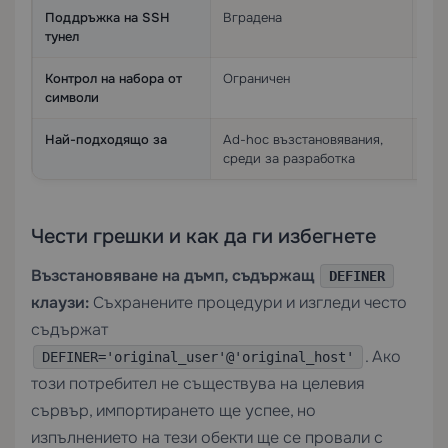
Поддръжка на SSH
Вградена
Изи
тунел
пор
Контрол на набора от
Ограничен
Пъл
символи
cha
Най-подходящо за
Ad-hoc възстановявания,
Про
среди за разработка
дан
Чести грешки и как да ги избегнете
Възстановяване на дъмп, съдържащ
DEFINER
клаузи:
Съхранените процедури и изгледи често
съдържат
. Ако
DEFINER='original_user'@'original_host'
този потребител не съществува на целевия
сървър, импортирането ще успее, но
изпълнението на тези обекти ще се провали с