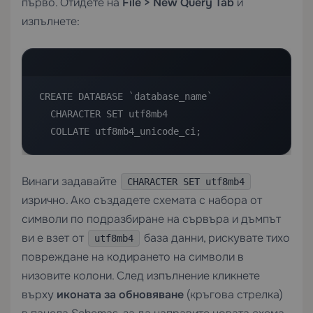
първо. Отидете на
File > New Query Tab
и
изпълнете:
CREATE DATABASE `database_name`

  CHARACTER SET utf8mb4

  COLLATE utf8mb4_unicode_ci;
Винаги задавайте
CHARACTER SET utf8mb4
изрично. Ако създадете схемата с набора от
символи по подразбиране на сървъра и дъмпът
ви е взет от
база данни, рискувате тихо
utf8mb4
повреждане на кодирането на символи в
низовите колони. След изпълнение кликнете
върху
иконата за обновяване
(кръгова стрелка)