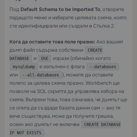
Под
Default Schema to be Imported To
, отворете
падащото меню и изберете целевата схема, която
сте идентифицирали или създали в Стъпка 2.
Кога да оставите това поле празно:
Ако вашият
дъмп файл съдържа собствени
CREATE
и
изрази (обичайно когато
DATABASE
USE
е изпълнен с флага
mysqldump
--databases
или
), можете да оставите
--all-databases
полето за целева схема празно. Workbench ще
позволи на SQL скрипта да управлява избора на
схема. Въпреки това, това означава, че дъмпът ще
се опита да създаде базата данни сам — ако тя
вече съществува, може да получите грешка,
освен ако дъмпът не включва
CREATE DATABASE
.
IF NOT EXISTS