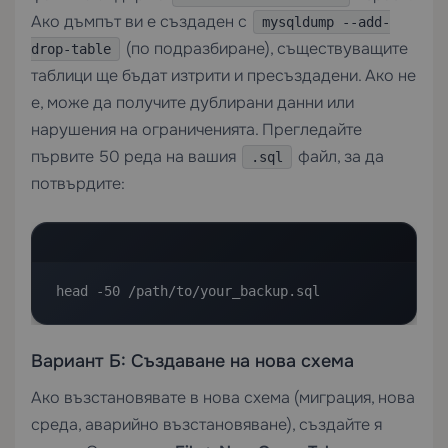
Ако дъмпът ви е създаден с
mysqldump --add-
(по подразбиране), съществуващите
drop-table
таблици ще бъдат изтрити и пресъздадени. Ако не
е, може да получите дублирани данни или
нарушения на ограниченията. Прегледайте
първите 50 реда на вашия
файл, за да
.sql
потвърдите:
head -50 /path/to/your_backup.sql
Вариант Б: Създаване на нова схема
Ако възстановявате в нова схема (миграция, нова
среда, аварийно възстановяване), създайте я