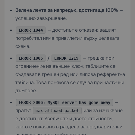
Зелена лента за напредък, достигаща 100%
—
успешно завършване.
— достъпът е отказан; вашият
ERROR 1044
потребител няма привилегии върху целевата
схема.
/
— грешка при
ERROR 1005
ERROR 1215
ограничение на външен ключ; таблиците се
създават в грешен ред или липсва референтна
таблица. Това понякога се случва при частични
дъмпове.
—
ERROR 2006: MySQL server has gone away
прагът
или за изчакване
max_allowed_packet
е достигнат. Увеличете и двете стойности,
както е показано в раздела за предварителни
изисквания, и опитайте отново.