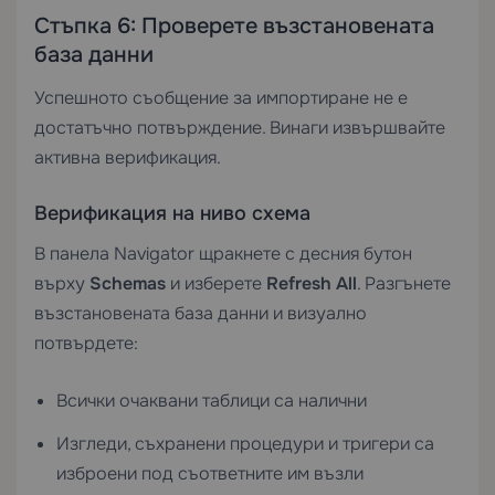
Стъпка 6: Проверете възстановената
база данни
Успешното съобщение за импортиране не е
достатъчно потвърждение. Винаги извършвайте
активна верификация.
Верификация на ниво схема
В панела Navigator щракнете с десния бутон
върху
Schemas
и изберете
Refresh All
. Разгънете
възстановената база данни и визуално
потвърдете:
Всички очаквани таблици са налични
Изгледи, съхранени процедури и тригери са
изброени под съответните им възли