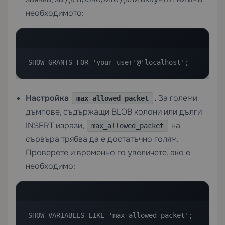
необходимото:
SHOW GRANTS FOR 'your_user'@'localhost';
Настройка
.
За големи
max_allowed_packet
дъмпове, съдържащи BLOB колони или дълги
INSERT изрази,
на
max_allowed_packet
сървъра трябва да е достатъчно голям.
Проверете и временно го увеличете, ако е
необходимо:
SHOW VARIABLES LIKE 'max_allowed_packet';
