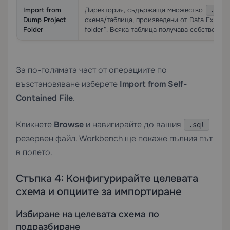
Import from
Директория, съдържаща множество
.sql
Dump Project
схема/таблица, произведени от Data Export
Folder
folder”. Всяка таблица получава собствен фа
За по-голямата част от операциите по
възстановяване изберете
Import from Self-
Contained File
.
Кликнете
Browse
и навигирайте до вашия
.sql
резервен файл. Workbench ще покаже пълния път
в полето.
Стъпка 4: Конфигурирайте целевата
схема и опциите за импортиране
Избиране на целевата схема по
подразбиране