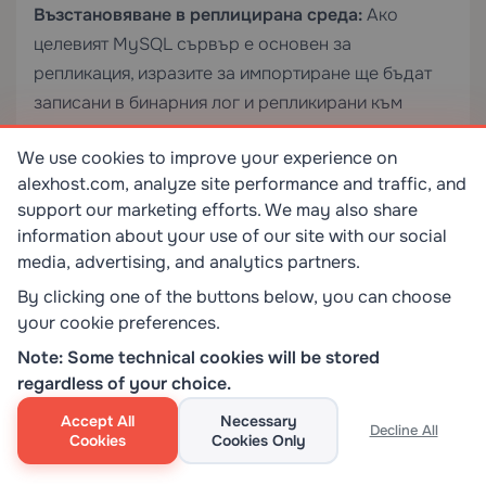
Възстановяване в реплицирана среда:
Ако
целевият MySQL сървър е основен за
репликация, изразите за импортиране ще бъдат
записани в бинарния лог и репликирани към
всички реплики. Това обикновено е желано при
We use cookies to improve your experience on
пълно възстановяване, но може да причини
alexhost.com, analyze site performance and traffic, and
проблеми, ако репликите вече са напред или
support our marketing efforts. We may also share
назад. Спрете репликацията на репликите преди
information about your use of our site with our social
голяма операция по възстановяване.
media, advertising, and analytics partners.
By clicking one of the buttons below, you can choose
Раздуване на бинарния лог:
Големите
your cookie preferences.
импортирания генерират огромни файлове на
Note: Some technical cookies will be stored
бинарния лог. Ако дисковото пространство е
regardless of your choice.
ограничено, временно деактивирайте бинарното
логване за сесията:
Accept All
Necessary
Decline All
Cookies
Cookies Only