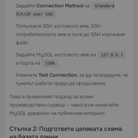
Задайте
Connection Method
на
Standard
.
TCP/IP over SSH
Попълнете SSH хостовото име, SSH
потребителското име и пътя до SSH ключовия
файл.
Задайте MySQL хостовото име на
127.0.0.1
и порта на
.
3306
Кликнете
Test Connection
, за да потвърдите, че
тунелът работи преди да продължите.
Това е правилният подход за всеки
производствен сървър — никога не излагайте
MySQL директно на публичния интернет.
Стъпка 2: Подгответе целевата схема
на базата данни