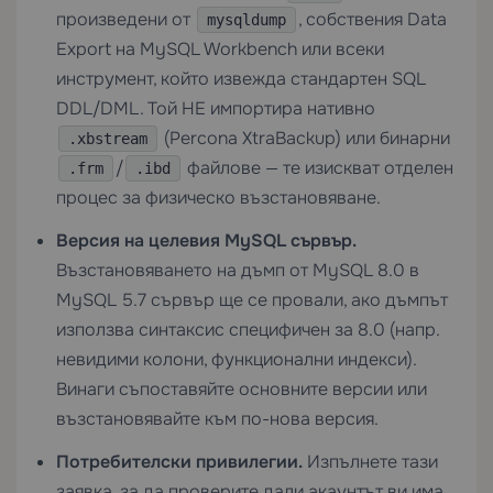
произведени от
, собствения Data
mysqldump
Export на MySQL Workbench или всеки
инструмент, който извежда стандартен SQL
DDL/DML. Той НЕ импортира нативно
(Percona XtraBackup) или бинарни
.xbstream
/
файлове — те изискват отделен
.frm
.ibd
процес за физическо възстановяване.
Версия на целевия MySQL сървър.
Възстановяването на дъмп от MySQL 8.0 в
MySQL 5.7 сървър ще се провали, ако дъмпът
използва синтаксис специфичен за 8.0 (напр.
невидими колони, функционални индекси).
Винаги съпоставяйте основните версии или
възстановявайте към по-нова версия.
Потребителски привилегии.
Изпълнете тази
заявка, за да проверите дали акаунтът ви има