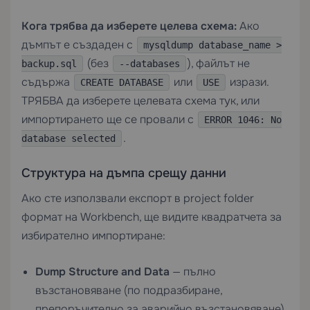
Кога трябва да изберете целева схема:
Ако
дъмпът е създаден с
mysqldump database_name >
(без
), файлът не
backup.sql
--databases
съдържа
или
изрази.
CREATE DATABASE
USE
ТРЯБВА да изберете целевата схема тук, или
импортирането ще се провали с
ERROR 1046: No
.
database selected
Структура на дъмпа срещу данни
Ако сте използвали експорт в project folder
формат на Workbench, ще видите квадратчета за
избирателно импортиране:
Dump Structure and Data
— пълно
възстановяване (по подразбиране,
препоръчително за аварийно възстановяване)