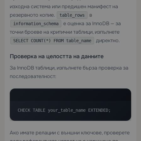
изходна система или предишен манифест на
резервното копие.
в
table_rows
е оценка за InnoDB — за
information_schema
точни броеве на критични таблици, изпълнете
директно.
SELECT COUNT(*) FROM table_name
Проверка на целостта на данните
За InnoDB таблици, изпълнете бърза проверка за
последователност:
CHECK TABLE your_table_name EXTENDED;
Ако имате релации с външни ключове, проверете