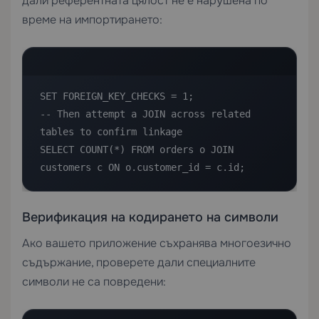
дали референтната цялост не е нарушена по
време на импортирането:
SET FOREIGN_KEY_CHECKS = 1;

-- Then attempt a JOIN across related 
tables to confirm linkage

SELECT COUNT(*) FROM orders o JOIN 
customers c ON o.customer_id = c.id;
Верификация на кодирането на символи
Ако вашето приложение съхранява многоезично
съдържание, проверете дали специалните
символи не са повредени: