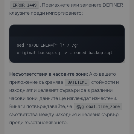
. Премахнете или заменете DEFINER
ERROR 1449
клаузите преди импортирането:
sed 's/DEFINER=[^ ]* / /g' 
original_backup.sql > cleaned_backup.sql
Несъответствия в часовите зони:
Ако вашето
приложение съхранява
стойности и
DATETIME
изходният и целевият сървъри са в различни
часови зони, данните ще изглеждат изместени.
Винаги потвърждавайте, че
@@global.time_zone
съответства между изходния и целевия сървър
преди възстановяването.