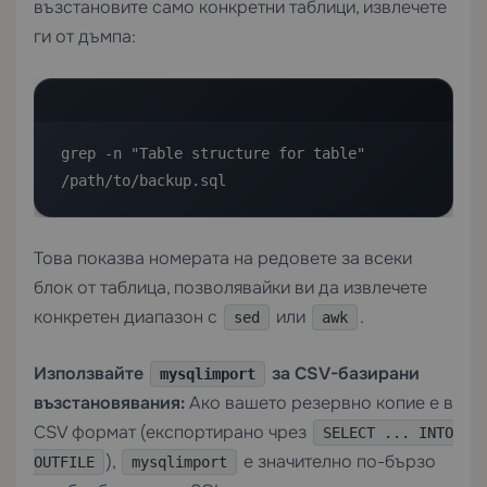
възстановите само конкретни таблици, извлечете
ги от дъмпа:
grep -n "Table structure for table" 
/path/to/backup.sql
Това показва номерата на редовете за всеки
блок от таблица, позволявайки ви да извлечете
конкретен диапазон с
или
.
sed
awk
Използвайте
за CSV-базирани
mysqlimport
възстановявания:
Ако вашето резервно копие е в
CSV формат (експортирано чрез
SELECT ... INTO
),
е значително по-бързо
OUTFILE
mysqlimport