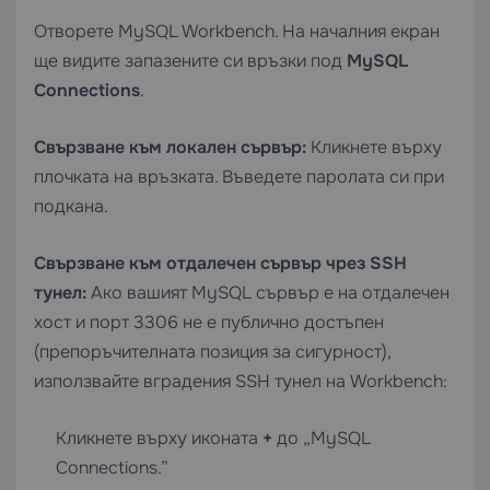
Отворете MySQL Workbench. На началния екран
ще видите запазените си връзки под
MySQL
Connections
.
Свързване към локален сървър:
Кликнете върху
плочката на връзката. Въведете паролата си при
подкана.
Свързване към отдалечен сървър чрез SSH
тунел:
Ако вашият MySQL сървър е на отдалечен
хост и порт 3306 не е публично достъпен
(препоръчителната позиция за сигурност),
използвайте вградения SSH тунел на Workbench:
Кликнете върху иконата
+
до „MySQL
Connections.”