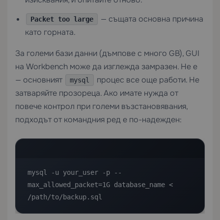
— същата основна причина
Packet too large
като горната.
За големи бази данни (дъмпове с много GB), GUI
на Workbench може да изглежда замразен. Не е
— основният
процес все още работи. Не
mysql
затваряйте прозореца. Ако имате нужда от
повече контрол при големи възстановявания,
подходът от командния ред е по-надежден:
mysql -u your_user -p --
max_allowed_packet=1G database_name < 
/path/to/backup.sql