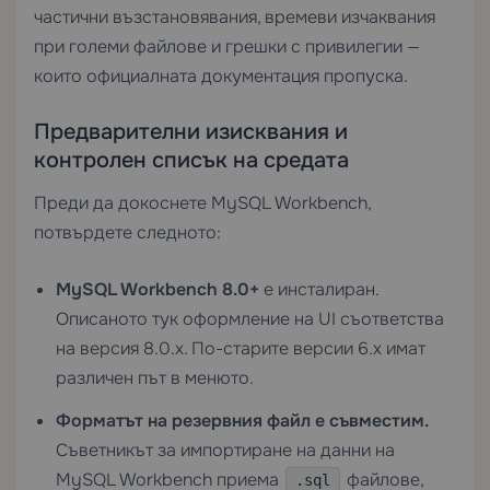
частични възстановявания, времеви изчаквания
при големи файлове и грешки с привилегии —
които официалната документация пропуска.
Предварителни изисквания и
контролен списък на средата
Преди да докоснете MySQL Workbench,
потвърдете следното:
MySQL Workbench 8.0+
е инсталиран.
Описаното тук оформление на UI съответства
на версия 8.0.x. По-старите версии 6.x имат
различен път в менюто.
Форматът на резервния файл е съвместим.
Съветникът за импортиране на данни на
MySQL Workbench приема
файлове,
.sql