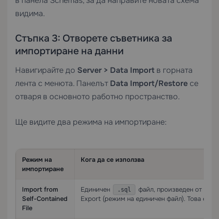
в панела Schemas, за да направите новата схема
видима.
Стъпка 3: Отворете съветника за
импортиране на данни
Навигирайте до
Server > Data Import
в горната
лента с менюта. Панелът
Data Import/Restore
се
отваря в основното работно пространство.
Ще видите два режима на импортиране:
Режим на
Кога да се използва
импортиране
Import from
Единичен
файл, произведен от
.sql
my
Self-Contained
Export (режим на единичен файл). Това е най
File