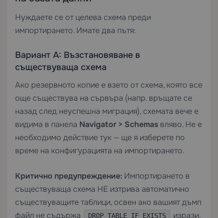
Нуждаете се от целева схема преди
импортирането. Имате два пътя:
Вариант А: Възстановяване в
съществуваща схема
Ако резервното копие е взето от схема, която все
още съществува на сървъра (напр. връщате се
назад след неуспешна миграция), схемата вече е
видима в панела
Navigator > Schemas
вляво. Не е
необходимо действие тук — ще я изберете по
време на конфигурацията на импортирането.
Критично предупреждение:
Импортирането в
съществуваща схема НЕ изтрива автоматично
съществуващите таблици, освен ако вашият дъмп
файл не съдържа
изрази.
DROP TABLE IF EXISTS