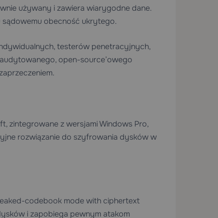
ywnie używany i zawiera wiarygodne dane.
mu sądowemu obecność ukrytego.
dywidualnych, testerów penetracyjnych,
ją audytowanego, open-source’owego
zaprzeczeniem.
t, zintegrowane z wersjami Windows Pro,
acyjne rozwiązanie do szyfrowania dysków w
eaked-codebook mode with ciphertext
a dysków i zapobiega pewnym atakom