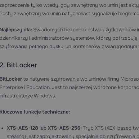
zaprzeczenie tylko wtedy, gdy zewnętrzny wolumin jest akt
Pusty zewnętrzny wolumin natychmiast sygnalizuje biegłe
Najlepszy dla:
Świadomych bezpieczeństwa użytkowników in
dziennikarzy i administratorów systemów, którzy potrzebu
szyfrowania pełnego dysku lub kontenerów z wiarygodnym 
2. BitLocker
BitLocker
to natywne szyfrowanie woluminów firmy Microsof
Enterprise i Education. Jest to najszerzej wdrożone korpor
infrastrukturze Windows.
Kluczowe funkcje techniczne:
XTS-AES-128 lub XTS-AES-256:
Tryb XTS (XEX-based tw
stealing) jest zaprojektowany specjalnie do szyfrowani