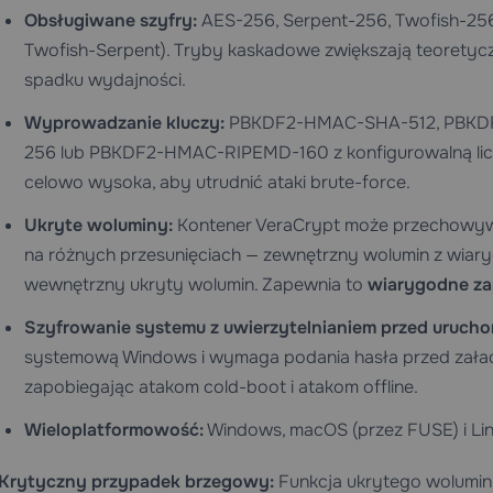
Obsługiwane szyfry:
AES-256, Serpent-256, Twofish-256
Twofish-Serpent). Tryby kaskadowe zwiększają teoretyc
spadku wydajności.
Wyprowadzanie kluczy:
PBKDF2-HMAC-SHA-512, PBKDF
256 lub PBKDF2-HMAC-RIPEMD-160 z konfigurowalną liczbą 
celowo wysoka, aby utrudnić ataki brute-force.
Ukryte woluminy:
Kontener VeraCrypt może przechowyw
na różnych przesunięciach — zewnętrzny wolumin z wia
wewnętrzny ukryty wolumin. Zapewnia to
wiarygodne za
Szyfrowanie systemu z uwierzytelnianiem przed urucho
systemową Windows i wymaga podania hasła przed zała
zapobiegając atakom cold-boot i atakom offline.
Wieloplatformowość:
Windows, macOS (przez FUSE) i Lin
Krytyczny przypadek brzegowy:
Funkcja ukrytego wolumin