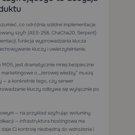
oduktu
zumieć, co odróżnia solidne implementacje
sowany szyfr (AES-256, ChaCha20, Serpent)
mentacji, funkcja wyprowadzania klucza
echowywanie kluczy i uwierzytelnianie.
k MD5, jest dramatycznie mniej bezpieczne
je marketingowe o „zerowej wiedzy” muszą
 — a konkretnie tego, czy serwer
yprowadzanie kluczy odbywa się wyłącznie po
rowym — na przykład szyfrując woluminy
ikacji — infrastruktura hostingowa ma
daje Ci kontrolę niezbędną do wdrożenia i