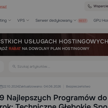
Wsparci
raz!
ting
VPS
Serwer dedykowany
GPU Hos
STKICH USŁUGACH HOSTINGOWYC
BĄDŹ
RABAT
NA DOWOLNY PLAN HOSTINGOWY
Bezpieczeństwo
22.10.2024
Zaktualizowano: 04.06.2026
9 Najlepszych Programów do
rok: Techniczne Głębokie Spo