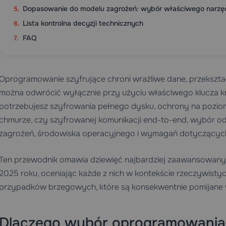
Dopasowanie do modelu zagrożeń: wybór właściwego narzę
Lista kontrolna decyzji technicznych
FAQ
Oprogramowanie szyfrujące chroni wrażliwe dane, przekształ
można odwrócić wyłącznie przy użyciu właściwego klucza kr
potrzebujesz szyfrowania pełnego dysku, ochrony na poziom
chmurze, czy szyfrowanej komunikacji end-to-end, wybór o
zagrożeń, środowiska operacyjnego i wymagań dotyczących 
Ten przewodnik omawia dziewięć najbardziej zaawansowany
2025 roku, oceniając każde z nich w kontekście rzeczywist
przypadków brzegowych, które są konsekwentnie pomijane 
Dlaczego wybór oprogramowania 