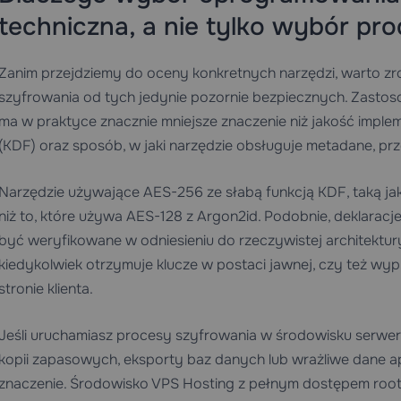
techniczna, a nie tylko wybór pr
Zanim przejdziemy do oceny konkretnych narzędzi, warto zro
szyfrowania od tych jedynie pozornie bezpiecznych. Zasto
ma w praktyce znacznie mniejsze znaczenie niż jakość imple
(KDF) oraz sposób, w jaki narzędzie obsługuje metadane, prz
Narzędzie używające AES-256 ze słabą funkcją KDF, taką ja
niż to, które używa AES-128 z Argon2id. Podobnie, deklarac
być weryfikowane w odniesieniu do rzeczywistej architektury
kiedykolwiek otrzymuje klucze w postaci jawnej, czy też w
stronie klienta.
Jeśli uruchamiasz procesy szyfrowania w środowisku serwe
kopii zapasowych, eksporty baz danych lub wrażliwe dane apl
znaczenie. Środowisko
VPS Hosting
z pełnym dostępem root 