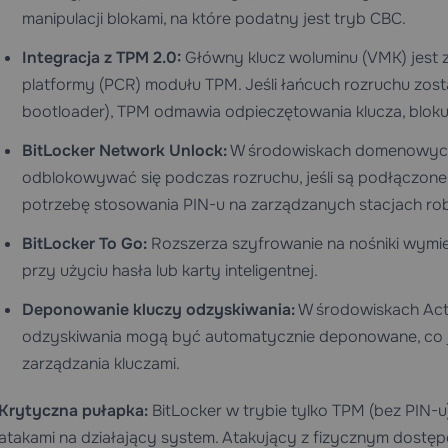
manipulacji blokami, na które podatny jest tryb CBC.
Integracja z TPM 2.0:
Główny klucz woluminu (VMK) jest z
platformy (PCR) modułu TPM. Jeśli łańcuch rozruchu zos
bootloader), TPM odmawia odpieczętowania klucza, blokują
BitLocker Network Unlock:
W środowiskach domenowyc
odblokowywać się podczas rozruchu, jeśli są podłączone d
potrzebę stosowania PIN-u na zarządzanych stacjach ro
BitLocker To Go:
Rozszerza szyfrowanie na nośniki wymi
przy użyciu hasła lub karty inteligentnej.
Deponowanie kluczy odzyskiwania:
W środowiskach Acti
odzyskiwania mogą być automatycznie deponowane, co j
zarządzania kluczami.
Krytyczna pułapka:
BitLocker w trybie tylko TPM (bez PIN-u) 
atakami na działający system. Atakujący z fizycznym dost