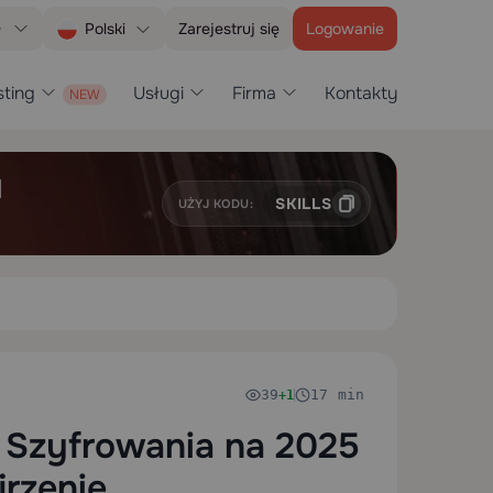
e
Zarejestruj się
Logowanie
Polski
ting
Usługi
Firma
Kontakty
H
SKILLS
UŻYJ KODU:
39
17 min
+1
 Szyfrowania na 2025
jrzenie