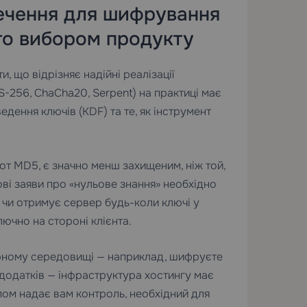
ечення для шифрування
сто вибором продукту
, що відрізняє надійні реалізації
256, ChaCha20, Serpent) на практиці має
ведення ключів (KDF) та те, як інструмент
от MD5, є значно менш захищеним, ніж той,
ві заяви про «нульове знання» необхідно
, чи отримує сервер будь-коли ключі у
лючно на стороні клієнта.
рному середовищі — наприклад, шифруєте
 додатків — інфраструктура хостингу має
ом надає вам контроль, необхідний для