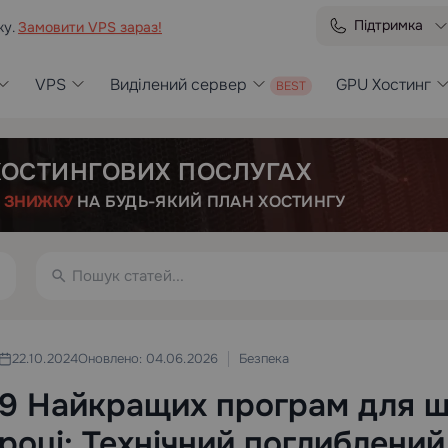
Підтримка
ку.
Замовити VPS зараз!
VPS
Виділений сервер
GPU Хостинг
 ХОСТИНГОВИХ ПОСЛУГАХ
Е
ЗНИЖКУ
НА БУДЬ-ЯКИЙ ПЛАН ХОСТИНГУ
Безпека
22.10.2024
Оновлено: 04.06.2026
9 Найкращих програм для ш
році: Технічний поглиблений