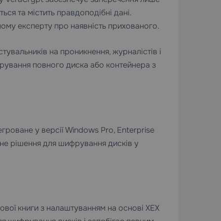
ься та містить правдоподібні дані.
ному експерту про наявність прихованого.
тувальників на проникнення, журналістів і
фрування повного диска або контейнера з
гроване у версії Windows Pro, Enterprise
не рішення для шифрування дисків у
вої книги з налаштуванням на основі XEX