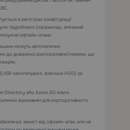
я шифрування дисків і запобігає певним
CBC.
ується в регістрах конфігурації
ло підроблено (наприклад, змінений
блокуючи офлайн-атаки.
ашини можуть автоматично
ні до довіреної корпоративної мережі, що
танціях.
(USB-накопичувачі, зовнішні HDD) за
e Directory або Azure AD ключі
критично важливим для корпоративного
абезпечує захист від офлайн-атак, але не
оступом до ввімкненої машини може