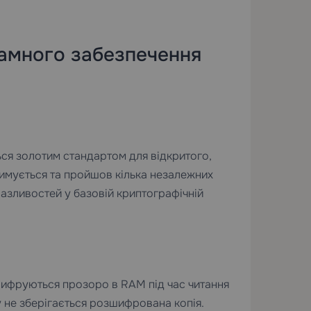
рамного забезпечення
ся золотим стандартом для відкритого,
римується та пройшов кілька незалежних
разливостей у базовій криптографічній
ифруються прозоро в RAM під час читання
у не зберігається розшифрована копія.