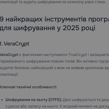
реалізації та аудиту шифрування на кожному рівні стека.
9 найкращих інструментів прог
для шифрування у 2025 році
1. VeraCrypt
VeraCrypt
є фактичним наступником TrueCrypt і залишаєть
перевіреного шифрування повних томів. Він активно підт
аудитів безпеки, найновіший з яких не виявив критичних в
реалізації.
Ключові технічні особливості:
Шифрування на льоту (OTFE):
Дані шифруються та деш
з диска або запису на нього. У жодний момент на диск