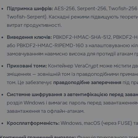
Підтримка шифрів:
AES-256, Serpent-256, Twofish-256 
Twofish-Serpent). Каскадні режими підвищують теорет
витрат продуктивності.
Виведення ключів:
PBKDF2-HMAC-SHA-512, PBKDF2-H
або PBKDF2-HMAC-RIPEMD-160 з налаштовуваною кількіс
замовчуванням навмисно висока для протидії атакам гр
Приховані томи:
Контейнер VeraCrypt може містити дв
зміщеннях — зовнішній том із правдоподібними приман
том. Це забезпечує
правдоподібне заперечення
під пр
Системне шифрування з автентифікацією перед заван
розділ Windows і вимагає пароль перед завантаження
завантаження та офлайн-атакам.
Кросплатформеність:
Windows, macOS (через FUSE) та 
Критичний граничний випадок:
Функція прихованого том