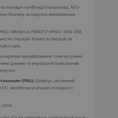
та каскадні комбінації (наприклад, AES-
ичну безпеку за рахунок вимірюваних
MAC-Whirlpool, PBKDF2-HMAC-SHA-256
тю ітерацій. Кількість ітерацій за
убої сили.
а окремих зашифрованих томи на різних
ними даними та внутрішній прихований
имусом.
таженням (PBA):
Шифрує системний
м ОС, запобігаючи атакам холодного
Linux.
у VeraCrypt забезпечує заперечення лише