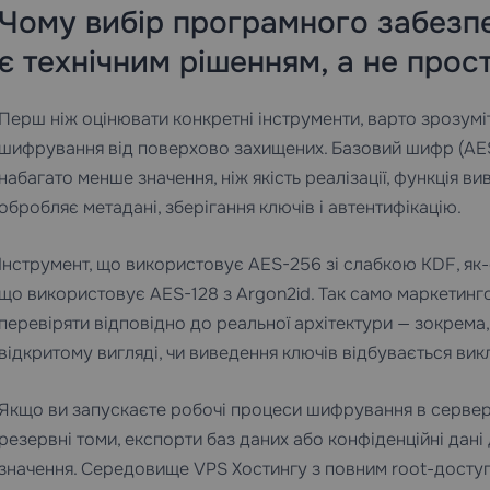
Чому вибір програмного забезп
є технічним рішенням, а не про
Перш ніж оцінювати конкретні інструменти, варто зрозуміти
шифрування від поверхово захищених. Базовий шифр (AES-
набагато менше значення, ніж якість реалізації, функція ви
обробляє метадані, зберігання ключів і автентифікацію.
Інструмент, що використовує AES-256 зі слабкою KDF, як-
що використовує AES-128 з Argon2id. Так само маркетинго
перевіряти відповідно до реальної архітектури — зокрема
відкритому вигляді, чи виведення ключів відбувається вик
Якщо ви запускаєте робочі процеси шифрування в серве
резервні томи, експорти баз даних або конфіденційні дані
значення. Середовище
VPS Хостингу
з повним root-доступ