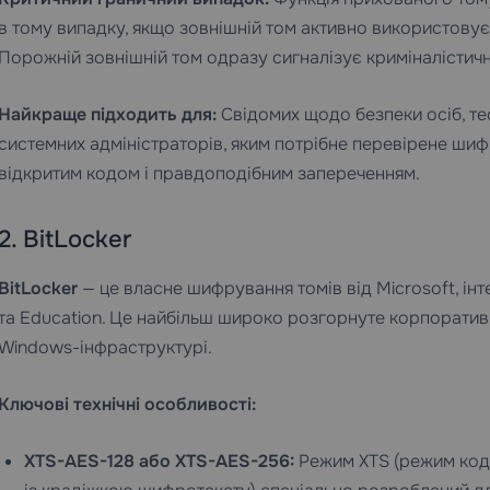
в тому випадку, якщо зовнішній том активно використовуєт
Порожній зовнішній том одразу сигналізує криміналістич
Найкраще підходить для:
Свідомих щодо безпеки осіб, тес
системних адміністраторів, яким потрібне перевірене ши
відкритим кодом і правдоподібним запереченням.
2. BitLocker
BitLocker
— це власне шифрування томів від Microsoft, інте
та Education. Це найбільш широко розгорнуте корпоратив
Windows-інфраструктурі.
Ключові технічні особливості:
XTS-AES-128 або XTS-AES-256:
Режим XTS (режим кодо