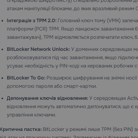
із крадіжкою шифротексту) спеціально розроблений дл
атакам маніпуляції блоками, до яких вразливий режим 
Інтеграція з TPM 2.0:
Головний ключ тому (VMK) запечат
платформи (PCR) TPM. Якщо ланцюжок завантаження бу
завантажувач), TPM відмовляється розпечатати ключ, 
BitLocker Network Unlock:
У доменних середовищах м
розблоковуватися під час завантаження, якщо підключе
усуває необхідність у PIN-коді на керованих робочих с
BitLocker To Go:
Розширює шифрування на знімні носії 
допомогою пароля або смарт-картки.
Депонування ключів відновлення:
У середовищах Activ
відновлення можуть автоматично депонуватися, що є 
управління ключами.
Критична пастка:
BitLocker у режимі лише TPM (без PIN) з
від атак на працюючу систему. Зловмисник із фізичним д