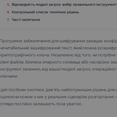
Відповідність моделі загроз: вибір правильного інструмент
Контрольний список технічних рішень
Часті запитання
Програмне забезпечення для шифрування захищає конфіде
нечитабельний зашифрований текст, який можна розшифр
криптографічного ключа. Незалежно від того, чи потрібне
рівні файлів, безпека хмарного сховища або наскрізно за
інструмент залежить від вашої моделі загроз, операційно
ключами.
Цей посібник охоплює дев’ять найпотужніших рішень для 
оцінюючи кожне з них у реальних сценаріях розгортання —
огляди постійно залишають поза увагою.