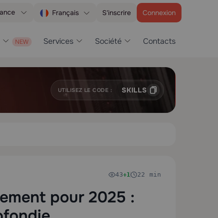
tance
S'inscrire
Connexion
Français
Services
Société
Contacts
SKILLS
UTILISEZ LE CODE :
43
22 min
+1
frement pour 2025 :
ofondie