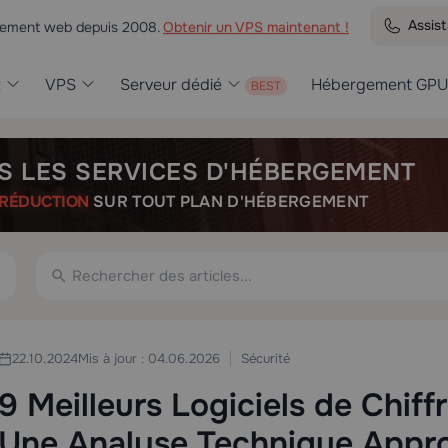
Assis
rgement web depuis 2008.
Obtenir un VPS maintenant !
t
VPS
Serveur dédié
Hébergement GPU
S LES SERVICES D'HÉBERGEMENT
RÉDUCTION
SUR TOUT PLAN D'HÉBERGEMENT
Sécurité
22.10.2024
Mis à jour : 04.06.2026
9 Meilleurs Logiciels de Chif
Une Analyse Technique Appr