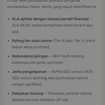
Di luar klaim pemasaran, evaluasi penyedia
berdasarkan faktor teknis yang dapat diverifikasi ini:
SLA uptime dengan klausul penalti finansial
—
SLA 99.9% tanpa kompensasi tidak berarti apa-
apa
Rating tier data center
(Tier III atau Tier IV untuk
beban kerja produksi)
Redundansi jaringan
— BGP multi-homing,
beberapa penyedia upstream
Jenis penyimpanan
— NVMe SSD versus SATA
SSD versus spinning disk (perbedaan latensi
sangat signifikan)
Kebijakan backup
— frekuensi, periode retensi,
apakah backup disimpan off-site