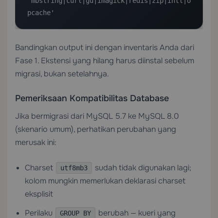
'mbstring|curl|gd|imagick|redis|zip|intl|o
pcache'
Bandingkan output ini dengan inventaris Anda dari
Fase 1. Ekstensi yang hilang harus diinstal sebelum
migrasi, bukan setelahnya.
Pemeriksaan Kompatibilitas Database
Jika bermigrasi dari MySQL 5.7 ke MySQL 8.0
(skenario umum), perhatikan perubahan yang
merusak ini:
Charset
sudah tidak digunakan lagi;
utf8mb3
kolom mungkin memerlukan deklarasi charset
eksplisit
Perilaku
berubah — kueri yang
GROUP BY