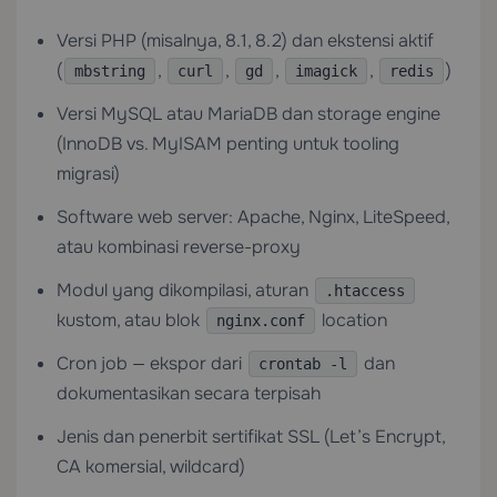
Versi PHP (misalnya, 8.1, 8.2) dan ekstensi aktif
(
,
,
,
,
)
mbstring
curl
gd
imagick
redis
Versi MySQL atau MariaDB dan storage engine
(InnoDB vs. MyISAM penting untuk tooling
migrasi)
Software web server: Apache, Nginx, LiteSpeed,
atau kombinasi reverse-proxy
Modul yang dikompilasi, aturan
.htaccess
kustom, atau blok
location
nginx.conf
Cron job — ekspor dari
dan
crontab -l
dokumentasikan secara terpisah
Jenis dan penerbit sertifikat SSL (Let’s Encrypt,
CA komersial, wildcard)