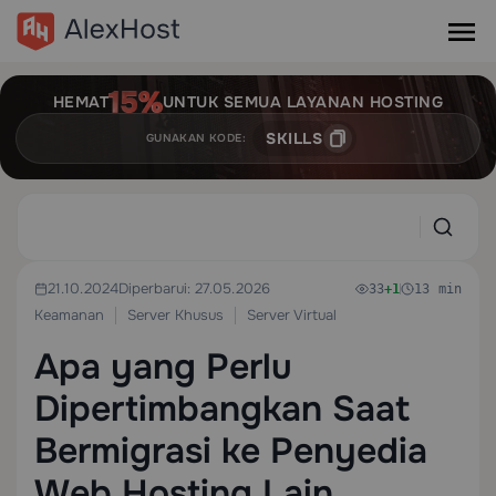
HEMAT
UNTUK SEMUA LAYANAN HOSTING
SKILLS
GUNAKAN KODE:
21.10.2024
Diperbarui: 27.05.2026
33
+1
13 min
Keamanan
Server Khusus
Server Virtual
Apa yang Perlu
Dipertimbangkan Saat
Bermigrasi ke Penyedia
Web Hosting Lain