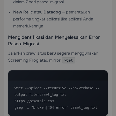
dalam 7 hari pasca-migrasi
New Relic
atau
Datadog
— pemantauan
performa tingkat aplikasi jika aplikasi Anda
memerlukannya
Mengidentifikasi dan Menyelesaikan Error
Pasca-Migrasi
Jalankan crawl situs baru segera menggunakan
Screaming Frog atau mirror
:
wget
wget --spider --recursive --no-verbose --
output-file=crawl_log.txt 
https://example.com

grep -i "broken|404|error" crawl_log.txt