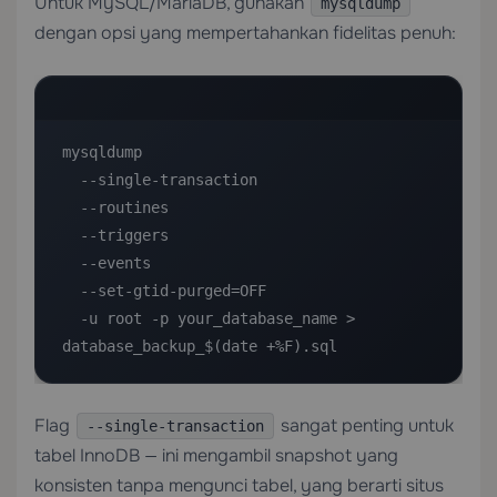
Untuk MySQL/MariaDB, gunakan
mysqldump
dengan opsi yang mempertahankan fidelitas penuh:
mysqldump 

  --single-transaction 

  --routines 

  --triggers 

  --events 

  --set-gtid-purged=OFF 

  -u root -p your_database_name > 
database_backup_$(date +%F).sql
Flag
sangat penting untuk
--single-transaction
tabel InnoDB — ini mengambil snapshot yang
konsisten tanpa mengunci tabel, yang berarti situs