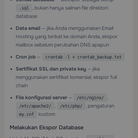
, bukan hanya salinan file direktori
.sql
database
Data email
— jika Anda menggunakan
Email
Hosting
yang terikat ke domain Anda, ekspor
mailbox sebelum perubahan DNS apapun
Cron job
—
crontab -l > crontab_backup.txt
Sertifikat SSL dan private key
— jika
menggunakan sertifikat komersial, ekspor full
chain
File konfigurasi server
—
,
/etc/nginx/
,
, pengaturan
/etc/apache2/
/etc/php/
kustom
my.cnf
Melakukan Ekspor Database