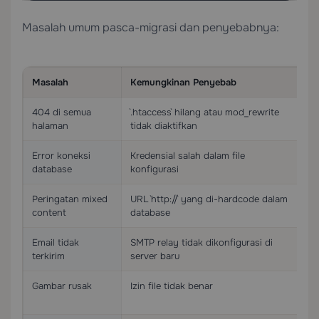
Masalah umum pasca-migrasi dan penyebabnya:
Masalah
Kemungkinan Penyebab
So
404 di semua
`.htaccess` hilang atau mod_rewrite
Pu
halaman
tidak diaktifkan
`A
Error koneksi
Kredensial salah dalam file
Pe
database
konfigurasi
Peringatan mixed
URL `http://` yang di-hardcode dalam
Ja
content
database
da
Email tidak
SMTP relay tidak dikonfigurasi di
Ko
terkirim
server baru
gu
Gambar rusak
Izin file tidak benar
`f
64