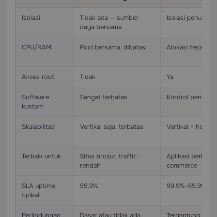
Isolasi
Tidak ada — sumber
Isolasi penuh ti
daya bersama
CPU/RAM
Pool bersama, dibatasi
Alokasi terjamin
Akses root
Tidak
Ya
Software
Sangat terbatas
Kontrol penuh
kustom
Skalabilitas
Vertikal saja, terbatas
Vertikal + horizo
Terbaik untuk
Situs brosur, traffic
Aplikasi berkemb
rendah
commerce
SLA uptime
99.9%
99.9%–99.99%
tipikal
Perlindungan
Dasar atau tidak ada
Tergantung peny