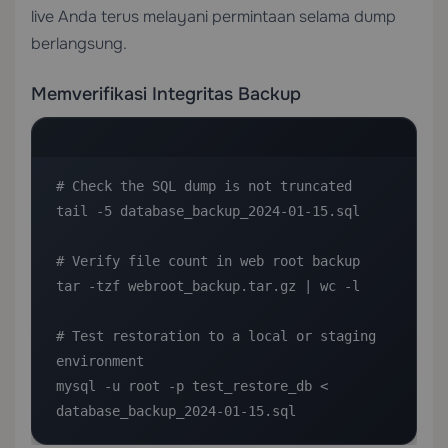
live Anda terus melayani permintaan selama dump
berlangsung.
Memverifikasi Integritas Backup
# Check the SQL dump is not truncated

tail -5 database_backup_2024-01-15.sql

# Verify file count in web root backup

tar -tzf webroot_backup.tar.gz | wc -l

# Test restoration to a local or staging 
environment

mysql -u root -p test_restore_db < 
database_backup_2024-01-15.sql