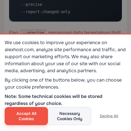
  --precise 

  --report-changed-only
Flag
menangani data terserialisasi PHP
--precise
dengan benar, yang rusak jika dilakukan
We use cookies to improve your experience on
penggantian string secara naif.
alexhost.com, analyze site performance and traffic, and
support our marketing efforts. We may also share
Fase 8: Batalkan Paket Hosting Lama
information about your use of our site with our social
media, advertising, and analytics partners.
Batalkan paket lama hanya setelah semua kondisi
By clicking one of the buttons below, you can choose
berikut dikonfirmasi:
your cookie preferences.
Note: Some technical cookies will be stored
Propagasi DNS selesai (verifikasi dengan
dig
regardless of your choice.
dari beberapa lokasi)
+trace example.com
Accept All
Necessary
Decline All
Pemantauan uptime menunjukkan ketersediaan
Cookies
Cookies Only
100% selama minimal 72 jam berturut-turut