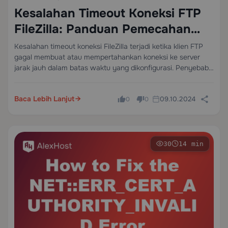
Kesalahan Timeout Koneksi FTP
FileZilla: Panduan Pemecahan
Masalah Lengkap
Kesalahan timeout koneksi FileZilla terjadi ketika klien FTP
gagal membuat atau mempertahankan koneksi ke server
jarak jauh dalam batas waktu yang dikonfigurasi. Penyebab
utamanya hampir selalu termasuk dalam salah satu dari
empat kategori: pengaturan klien yang salah dikonfigurasi,
Baca Lebih Lanjut
09.10.2024
0
0
gangguan lapisan…
30
14 min