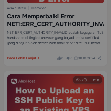
Administrasi
Keamanan
Cara Memperbaiki Error
NET::ERR_CERT_AUTHORITY_INVAL
NET::ERR_CERT_AUTHORITY_INVALID adalah kegagalan TLS
handshake di tingkat browser yang terjadi ketika sertifikat
yang disajikan oleh server web tidak dapat ditelusuri kembali
ke Certificate Authority (CA) root yang dipercaya oleh trust
store bawaan browser. Browser menghentikan koneksi
Baca Lebih Lanjut
08.10.2024
sebelum data apa pun…
0
0
27
11 min