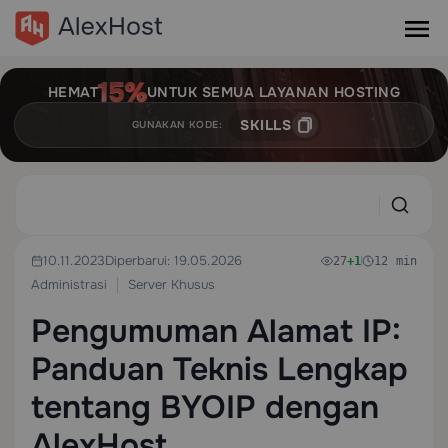
HEMAT
UNTUK SEMUA LAYANAN HOSTING
SKILLS
GUNAKAN KODE:
10.11.2023
Diperbarui: 19.05.2026
27
+1
12 min
Administrasi
Server Khusus
Pengumuman Alamat IP:
Panduan Teknis Lengkap
tentang BYOIP dengan
AlexHost