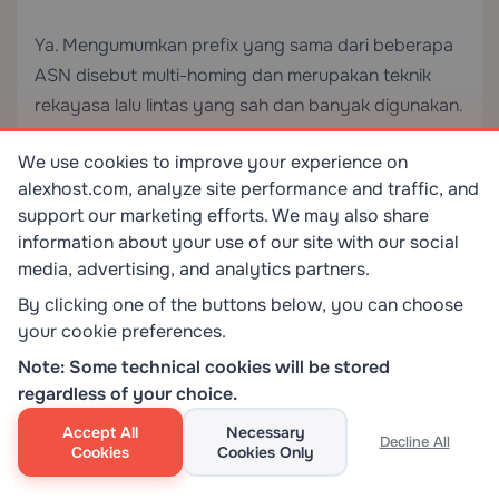
Ya. Mengumumkan prefix yang sama dari beberapa
ASN disebut multi-homing dan merupakan teknik
rekayasa lalu lintas yang sah dan banyak digunakan.
Anda memerlukan ROA yang valid yang
We use cookies to improve your experience on
mengotorisasi kedua ASN, atau catatan ROA
alexhost.com, analyze site performance and traffic, and
terpisah untuk masing-masing. Koordinasikan
support our marketing efforts. We may also share
dengan dukungan AlexHost untuk memastikan
information about your use of our site with our social
konfigurasi pengumuman mendukung topologi multi-
media, advertising, and analytics partners.
homing Anda dengan benar.
By clicking one of the buttons below, you can choose
your cookie preferences.
Note: Some technical cookies will be stored
regardless of your choice.
0
0
Accept All
Necessary
Decline All
Cookies
Cookies Only
HEMAT
UNTUK SEMUA LAYANAN HOSTING