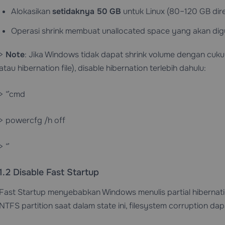
Alokasikan
setidaknya 50 GB
untuk Linux (80–120 GB dir
Operasi shrink membuat unallocated space yang akan dig
>
Note
: Jika Windows tidak dapat shrink volume dengan cukup
atau hibernation file), disable hibernation terlebih dahulu:
> “`cmd
> powercfg /h off
> “`
1.2 Disable Fast Startup
Fast Startup menyebabkan Windows menulis partial hibernati
NTFS partition saat dalam state ini, filesystem corruption dapa