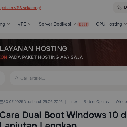
D
patkan VPS sekarang!
ing
VPS
Server Dedikasi
GPU Hosting
LAYANAN HOSTING
KON
PADA PAKET HOSTING APA SAJA
Linux
Sistem Operasi
Wind
30.07.2025
Diperbarui: 25.06.2026
Cara Dual Boot Windows 10 d
Lanjutan Lengkap