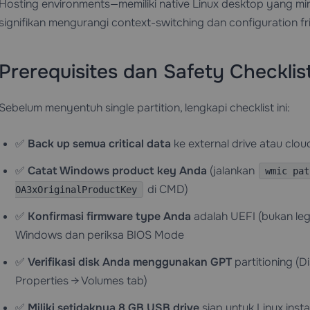
Hosting
environments—memiliki native Linux desktop yang mi
signifikan mengurangi context-switching dan configuration fri
Prerequisites dan Safety Checklis
Sebelum menyentuh single partition, lengkapi checklist ini:
✅
Back up semua critical data
ke external drive atau clou
✅
Catat Windows product key Anda
(jalankan
wmic pat
di CMD)
OA3xOriginalProductKey
✅
Konfirmasi firmware type Anda
adalah UEFI (bukan leg
Windows dan periksa BIOS Mode
✅
Verifikasi disk Anda menggunakan GPT
partitioning (D
Properties → Volumes tab)
✅
Miliki setidaknya 8 GB USB drive
siap untuk Linux instal