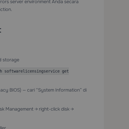
rrors server environment Anda secara
ction.
t
d storage
h softwarelicensingservice get
acy BIOS) — cari “System Information” di
isk Management → right-click disk →
ler