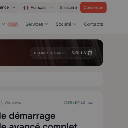
tance
S'inscrire
Connexion
Français
Services
Société
Contacts
SKILLS
UTILISEZ LE CODE :
Windows
30
13 min
+1
le démarrage
de avancé complet