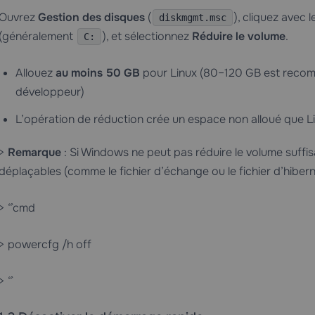
Ouvrez
Gestion des disques
(
), cliquez avec 
diskmgmt.msc
(généralement
), et sélectionnez
Réduire le volume
.
C:
Allouez
au moins 50 GB
pour Linux (80–120 GB est recomm
développeur)
L’opération de réduction crée un espace non alloué que Lin
>
Remarque
: Si Windows ne peut pas réduire le volume suffi
déplaçables (comme le fichier d’échange ou le fichier d’hibern
> “`cmd
> powercfg /h off
> “`