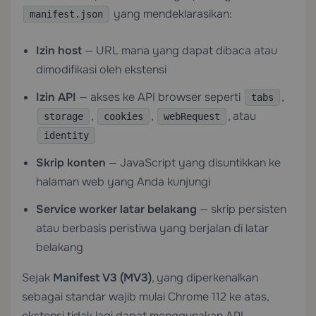
yang mendeklarasikan:
manifest.json
Izin host
— URL mana yang dapat dibaca atau
dimodifikasi oleh ekstensi
Izin API
— akses ke API browser seperti
,
tabs
,
,
, atau
storage
cookies
webRequest
identity
Skrip konten
— JavaScript yang disuntikkan ke
halaman web yang Anda kunjungi
Service worker latar belakang
— skrip persisten
atau berbasis peristiwa yang berjalan di latar
belakang
Sejak
Manifest V3 (MV3)
, yang diperkenalkan
sebagai standar wajib mulai Chrome 112 ke atas,
ekstensi tidak lagi dapat menggunakan API