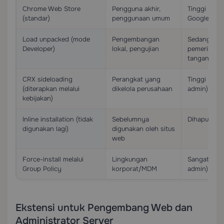
Chrome Web Store
Pengguna akhir,
Tinggi (dit
(standar)
penggunaan umum
Google)
Load unpacked (mode
Pengembangan
Sedang (ta
Developer)
lokal, pengujian
pemeriksaa
tangan)
CRX sideloading
Perangkat yang
Tinggi (diko
(diterapkan melalui
dikelola perusahaan
admin)
kebijakan)
Inline installation (tidak
Sebelumnya
Dihapus di 
digunakan lagi)
digunakan oleh situs
web
Force-install melalui
Lingkungan
Sangat Ting
Group Policy
korporat/MDM
admin)
Ekstensi untuk Pengembang Web dan
Administrator Server