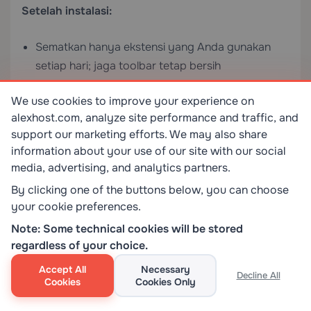
Setelah instalasi:
Sematkan hanya ekstensi yang Anda gunakan
setiap hari; jaga toolbar tetap bersih
Batasi izin host ke
On click
di mana pun
We use cookies to improve your experience on
memungkinkan melalui panel Details
alexhost.com, analyze site performance and traffic, and
support our marketing efforts. We may also share
Nonaktifkan (jangan hapus) ekstensi yang jarang
information about your use of our site with our social
Anda gunakan untuk mengurangi permukaan
media, advertising, and analytics partners.
serangan
By clicking one of the buttons below, you can choose
Secara berkala jalankan audit penuh
your cookie preferences.
dan hapus apa pun
chrome://extensions/
Note: Some technical cookies will be stored
yang tidak dapat Anda identifikasi atau tidak lagi
regardless of your choice.
Anda butuhkan
Accept All
Necessary
Decline All
Cookies
Cookies Only
Untuk pengembang dan administrator: