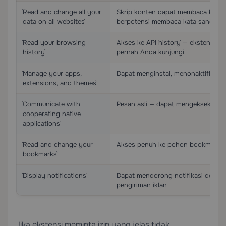
`Read and change all your
Skrip konten dapat membaca konten
data on all websites`
berpotensi membaca kata sandi yan
`Read your browsing
Akses ke API `history` — ekstensi 
history`
pernah Anda kunjungi
`Manage your apps,
Dapat menginstal, menonaktifkan, 
extensions, and themes`
`Communicate with
Pesan asli — dapat mengeksekusi bi
cooperating native
applications`
`Read and change your
Akses penuh ke pohon bookmark 
bookmarks`
`Display notifications`
Dapat mendorong notifikasi deskto
pengiriman iklan
Jika ekstensi meminta izin yang jelas tidak