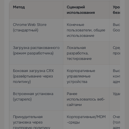
Метод
Сценарий
Уровень
использования
безопас
Chrome Web Store
Конечные
Высокий
(стандартный)
пользователи, общее
Google)
использование
Загрузка распакованного
Локальная
Средний 
(режим разработчика)
разработка,
проверк
тестирование
Боковая загрузка CRX
Корпоративные
Высокий
(развёртывание через
управляемые
контрол
политику)
устройства
админис
Встроенная установка
Ранее
Удалено 
(устарело)
использовалось веб-
сайтами
Принудительная
Корпоративные/MDM
Очень в
установка через
-среды
(только 
групповую политику
админис