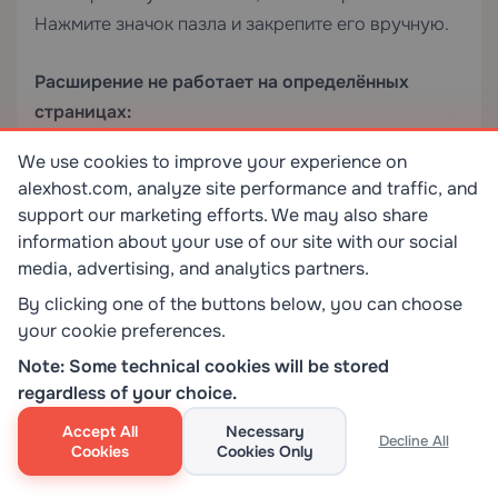
Нажмите значок пазла и закрепите его вручную.
Расширение не работает на определённых
страницах:
We use cookies to improve your experience on
Chrome блокирует контентные скрипты на URL-
alexhost.com, analyze site performance and traffic, and
адресах
, в самом Web Store и на
chrome://
support our marketing efforts. We may also share
страницах, явно защищённых заголовком
information about your use of our site with our social
. Это сделано
content_security_policy
media, advertising, and analytics partners.
намеренно и не может быть переопределено.
By clicking one of the buttons below, you can choose
your cookie preferences.
Предупреждение «Это расширение не из
Note: Some technical cookies will be stored
Chrome Web Store»:
regardless of your choice.
Accept All
Necessary
Расширение было установлено как
Decline All
Cookies
Cookies Only
распакованная загрузка или через боковую
загрузку. Если вы не делали этого намеренно, это