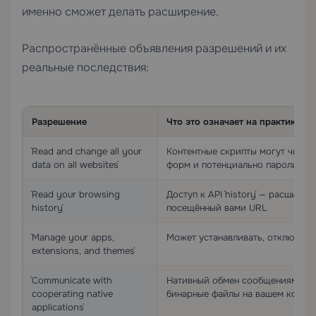
именно сможет делать расширение.
Распространённые объявления разрешений и их
реальные последствия:
Разрешение
Что это означает на практике
`Read and change all your
Контентные скрипты могут читат
data on all websites`
форм и потенциально пароли, вв
`Read your browsing
Доступ к API `history` — расшир
history`
посещённый вами URL
`Manage your apps,
Может устанавливать, отключать
extensions, and themes`
`Communicate with
Нативный обмен сообщениями — 
cooperating native
бинарные файлы на вашем компь
applications`