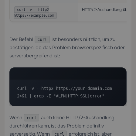
HTTP/2-Aushandlung über die
curl -v --http2
https://example.com
Der Befehl
ist besonders nützlich, um zu
curl
bestätigen, ob das Problem browserspezifisch oder
serverübergreifend ist:
curl -v --http2 https://your-domain.com 
2>&1 | grep -E "ALPN|HTTP|SSL|error"
Wenn
auch keine HTTP/2-Aushandlung
curl
durchführen kann, ist das Problem definitiv
serverseitig. Wenn
erfolgreich ist, aber
curl