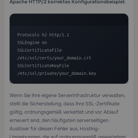
Apache HTTP/2 korrektes Konfigurationsbeispiel:
Protocols h2 http/1.1

SSLEngine on

SSLCertificateFile    
/etc/ssl/certs/your_domain.crt

SSLCertificateKeyFile 
/etc/ssl/private/your_domain.key
Wenn Sie Ihre eigene Serverinfrastruktur verwalten,
stellt die Sicherstellung, dass Ihre
SSL-Zertifikate
gültig, ordnungsgemäß verkettet und vor Ablauf
erneuert sind, den häufigsten serverseitigen
Auslöser für diesen Fehler aus. Hosting-
Umgebungen, die auf ordnungsgemäß gewartetem