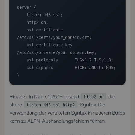
server {

    listen 443 ssl;

    http2 on;

    ssl_certificate     
/etc/ssl/certs/your_domain.crt;

    ssl_certificate_key 
/etc/ssl/private/your_domain.key;

    ssl_protocols       TLSv1.2 TLSv1.3;

    ssl_ciphers         HIGH:!aNULL:!MD5;

}
Hinweis: In Nginx 1.25.1+ ersetzt
die
http2 on
ältere
-Syntax. Die
listen 443 ssl http2
Verwendung der veralteten Syntax in neueren Builds
kann zu ALPN-Aushandlungsfehlern führen.