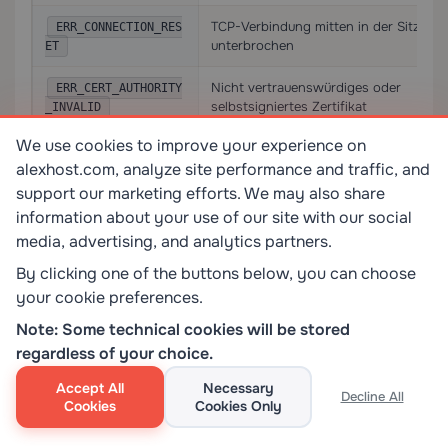
TCP-Verbindung mitten in der Sitzung
ERR_CONNECTION_RES
unterbrochen
ET
Nicht vertrauenswürdiges oder
ERR_CERT_AUTHORITY
selbstsigniertes Zertifikat
_INVALID
We use cookies to improve your experience on
QUIC/HTTP3-Sitzungsfehler
ERR_QUIC_PROTOCOL_
alexhost.com, analyze site performance and traffic, and
ERROR
support our marketing efforts. We may also share
information about your use of our site with our social
media, advertising, and analytics partners.
Für Websites, bei denen QUIC Instabilität verursacht,
By clicking one of the buttons below, you can choose
können Sie es unter
chrome://flags/#enable-quic
your cookie preferences.
deaktivieren, indem Sie das Flag auf
Disabled
setzen. Dies zwingt Chrome, auf TCP-basiertes
Note: Some technical cookies will be stored
regardless of your choice.
HTTP/2 oder HTTP/1.1 zurückzufallen.
Accept All
Necessary
Decline All
Technische Entscheidungsmatrix:
Cookies
Cookies Only
Welchen Fix zuerst anwenden