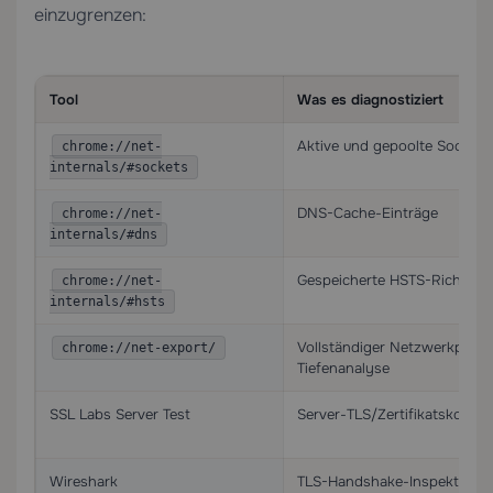
einzugrenzen:
Tool
Was es diagnostiziert
Aktive und gepoolte Socket-
chrome://net-
internals/#sockets
DNS-Cache-Einträge
chrome://net-
internals/#dns
Gespeicherte HSTS-Richtlini
chrome://net-
internals/#hsts
Vollständiger Netzwerkprotok
chrome://net-export/
Tiefenanalyse
SSL Labs Server Test
Server-TLS/Zertifikatskonfig
Wireshark
TLS-Handshake-Inspektion a