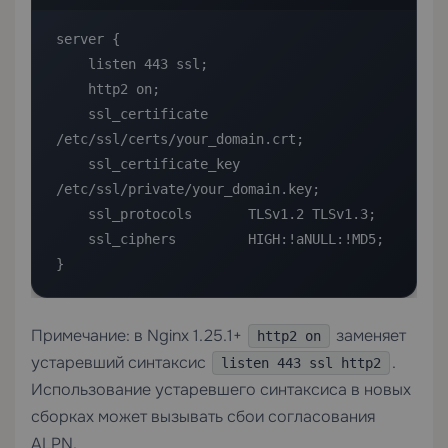
server {

    listen 443 ssl;

    http2 on;

    ssl_certificate     
/etc/ssl/certs/your_domain.crt;

    ssl_certificate_key 
/etc/ssl/private/your_domain.key;

    ssl_protocols       TLSv1.2 TLSv1.3;

    ssl_ciphers         HIGH:!aNULL:!MD5;

}
Примечание: в Nginx 1.25.1+
заменяет
http2 on
устаревший синтаксис
.
listen 443 ssl http2
Использование устаревшего синтаксиса в новых
сборках может вызывать сбои согласования
ALPN.