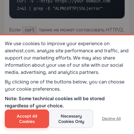
curl -v --http2 https://your-domain.com 
2>&1 | grep -E "ALPN|HTTP|SSL|error"
Если
также не может согласовать HTTP/2,
curl
проблема определённо на стороне сервера. Если
We use cookies to improve your experience on
успешно выполняется, но Chrome даёт
curl
alexhost.com, analyze site performance and traffic, and
сбой, проблема в состоянии сессии браузера или
support our marketing efforts. We may also share
локальном инструменте перехвата.
information about your use of our site with our social
media, advertising, and analytics partners.
ERR_SPDY_PROTOCOL_ERROR и
By clicking one of the buttons below, you can choose
связанные сетевые ошибки Chrome
your cookie preferences.
Note: Some technical cookies will be stored
regardless of your choice.
Код ошибки
Основная причина
Accept All
Necessary
Decline All
Cookies
Cookies Only
Устаревшая сессия HTTP/2 или
ERR_SPDY_PROTOCOL
несоответствие ALPN
_ERROR