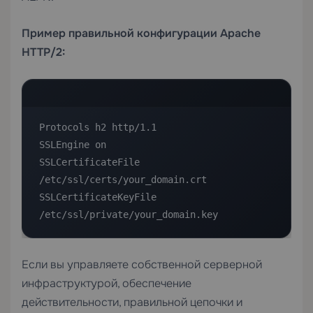
Пример правильной конфигурации Apache
HTTP/2:
Protocols h2 http/1.1

SSLEngine on

SSLCertificateFile    
/etc/ssl/certs/your_domain.crt

SSLCertificateKeyFile 
/etc/ssl/private/your_domain.key
Если вы управляете собственной серверной
инфраструктурой, обеспечение
действительности, правильной цепочки и