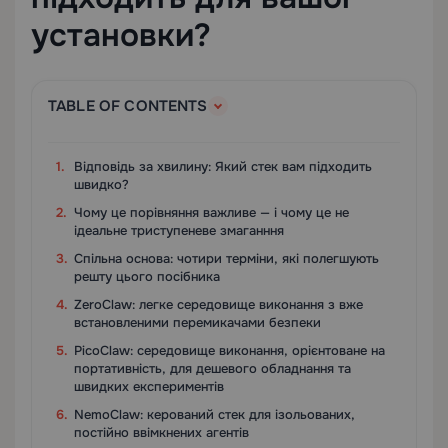
установки?
TABLE OF CONTENTS
Відповідь за хвилину: Який стек вам підходить
швидко?
Чому це порівняння важливе — і чому це не
ідеальне триступеневе змаганння
Спільна основа: чотири терміни, які полегшують
решту цього посібника
ZeroClaw: легке середовище виконання з вже
встановленими перемикачами безпеки
PicoClaw: середовище виконання, орієнтоване на
портативність, для дешевого обладнання та
швидких експериментів
NemoClaw: керований стек для ізольованих,
постійно ввімкнених агентів