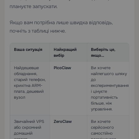
плануєте запускати.
Якщо вам потрібна лише швидка відповідь,
почніть з таблиці нижче.
Ваша ситуація
Найкращий
Виберіть це,
вибір
якщо…
Найдешевше
PicoClaw
Ви хочете
обладнання,
найлегшого шляху
старий телефон,
до
крихітна ARM-
експериментування
плата, дешевий
і цінуєте
вузол
портативність
більше, ніж
управління.
Звичайний VPS
ZeroClaw
Ви хочете
або скромний
серйозного
домашній
самостійно