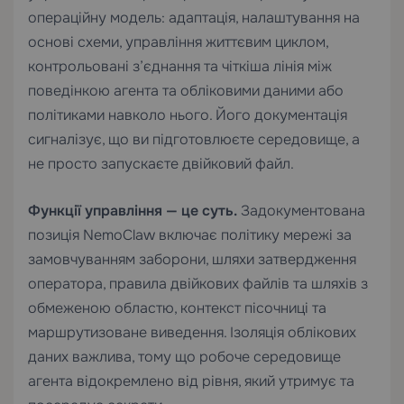
операційну модель: адаптація, налаштування на
основі схеми, управління життєвим циклом,
контрольовані з’єднання та чіткіша лінія між
поведінкою агента та обліковими даними або
політиками навколо нього. Його документація
сигналізує, що ви підготовлюєте середовище, а
не просто запускаєте двійковий файл.
Функції управління — це суть.
Задокументована
позиція NemoClaw включає політику мережі за
замовчуванням заборони, шляхи затвердження
оператора, правила двійкових файлів та шляхів з
обмеженою областю, контекст пісочниці та
маршрутизоване виведення. Ізоляція облікових
даних важлива, тому що робоче середовище
агента відокремлено від рівня, який утримує та