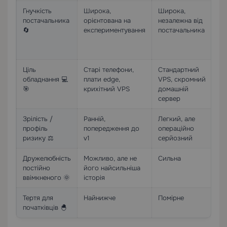
Гнучкість
Широка,
Широка,
Бі
постачальника
орієнтована на
незалежна від
ст
🔄
експериментування
постачальника
ви
ма
бе
Ціль
Старі телефони,
Стандартний
Се
обладнання 💻
плати edge,
VPS, скромний
ре
🎯
крихітний VPS
домашній
не
сервер
шл
Зрілість /
Ранній,
Легкий, але
Ал
профіль
попередження до
операційно
пе
ризику ⚖️
v1
серйозний
Дружелюбність
Можливо, але не
Сильна
Си
постійно
його найсильніша
уп
ввімкненого 🌞
історія
ме
Тертя для
Найнижче
Помірне
Н
початківців 🐣