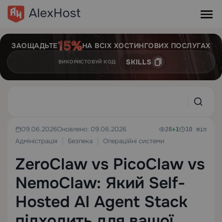
ЗАОЩАДЬТЕ
НА ВСІХ ХОСТИНГОВИХ ПОСЛУГАХ
SKILLS
ВИКОРИСТОВУЙ КОД:
09.06.2026
Оновлено: 09.06.2026
28
+1
10 min
Адміністрація
Безпека
Операційні системи
ZeroClaw vs PicoClaw vs
NemoClaw: Який Self-
Hosted AI Agent Stack
підходить для вашої