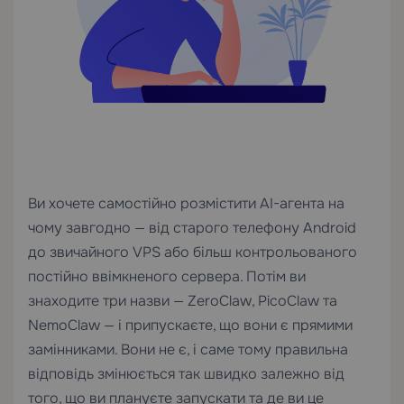
Ви хочете самостійно розмістити AI-агента на
чому завгодно — від старого телефону Android
до звичайного VPS або більш контрольованого
постійно ввімкненого сервера. Потім ви
знаходите три назви — ZeroClaw, PicoClaw та
NemoClaw — і припускаєте, що вони є прямими
замінниками. Вони не є, і саме тому правильна
відповідь змінюється так швидко залежно від
того, що ви плануєте запускати та де ви це