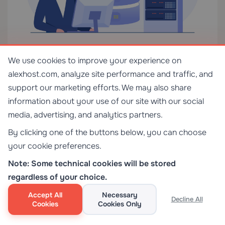
We use cookies to improve your experience on
alexhost.com, analyze site performance and traffic, and
Як тільки ви перекладаєте профілі програмного
support our marketing efforts. We may also share
забезпечення в реальність хоста, рішення стає
information about your use of our site with our social
набагато чистішим. PicoClaw природно
media, advertising, and analytics partners.
відображається на дешеві ARM-плати,
переробленні телефони, крихітні екземпляри VPS
By clicking one of the buttons below, you can choose
та дешеві експерименти самостійного
your cookie preferences.
розміщення. ZeroClaw підходить для звичайної
Note: Some technical cookies will be stored
смуги VPS або скромного домашнього сервера:
regardless of your choice.
достатньо ресурсів, щоб залишатися комфортно
Accept All
Necessary
як постійно ввімкнений помічник, але не клас
Decline All
Cookies
Cookies Only
хоста, який здається надмірним для роботи.