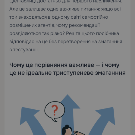
Цієї таблиці достатньо для першого наближення.
Але це залишає одне важливе питання: якщо всі
три знаходяться в одному світі самостійно
розміщених агентів, чому рекомендації
розділяються так різко? Решта цього посібника
відповідає на це без перетворення на змаганння
в тестуванні.
Чому це порівняння важливе — і чому
це не ідеальне триступеневе змаганння