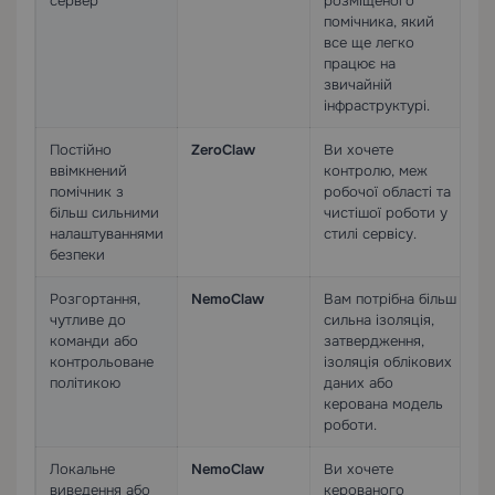
сервер
розміщеного
помічника, який
все ще легко
працює на
звичайній
інфраструктурі.
Постійно
ZeroClaw
Ви хочете
ввімкнений
контролю, меж
помічник з
робочої області та
більш сильними
чистішої роботи у
налаштуваннями
стилі сервісу.
безпеки
Розгортання,
NemoClaw
Вам потрібна більш
чутливе до
сильна ізоляція,
команди або
затвердження,
контрольоване
ізоляція облікових
політикою
даних або
керована модель
роботи.
Локальне
NemoClaw
Ви хочете
виведення або
керованого