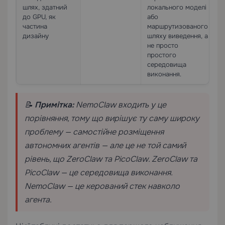
шлях, здатний
локального моделі
до GPU, як
або
частина
маршрутизованого
дизайну
шляху виведення, а
не просто
простого
середовища
виконання.
📝
Примітка:
NemoClaw входить у це
порівняння, тому що вирішує ту саму широку
проблему — самостійне розміщення
автономних агентів — але це не той самий
рівень, що ZeroClaw та PicoClaw. ZeroClaw та
PicoClaw — це середовища виконання.
NemoClaw — це керований стек навколо
агента.