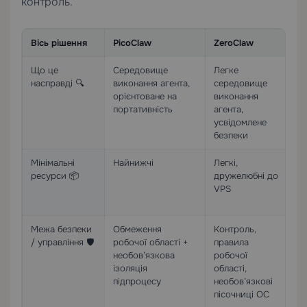
контроль.
Вісь рішення
PicoClaw
ZeroClaw
N
Що це
Середовище
Легке
Ке
насправді 🔍
виконання агента,
середовище
на
орієнтоване на
виконання
Op
портативність
агента,
усвідомлене
безпеки
Мінімальні
Найнижчі
Легкі,
Ви
ресурси 📦
дружелюбні до
ре
VPS
мі
ди
Межа безпеки
Обмеження
Контроль,
По
/ управління 🛡️
робочої області +
правила
за
необов’язкова
робочої
ма
ізоляція
області,
із
підпроцесу
необов’язкові
за
пісочниці ОС
за