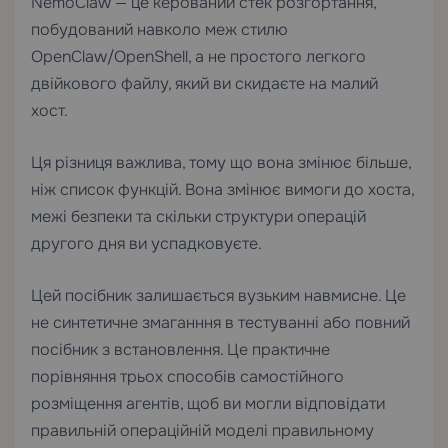
NemoClaw — це керований стек розгортання,
побудований навколо меж стилю
OpenClaw/OpenShell, а не простого легкого
двійкового файлу, який ви скидаєте на малий
хост.
Ця різниця важлива, тому що вона змінює більше,
ніж список функцій. Вона змінює вимоги до хоста,
межі безпеки та скільки структури операцій
другого дня ви успадковуєте.
Цей посібник залишається вузьким навмисне. Це
не синтетичне змаганння в тестуванні або повний
посібник з встановлення. Це практичне
порівняння трьох способів самостійного
розміщення агентів, щоб ви могли відповідати
правильній операційній моделі правильному