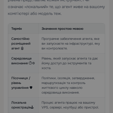
означає «локальний» те, що агент живе на вашому
комп’ютері або модель теж.
Термін
Значення простою мовою
Самостійно
Програмне забезпечення агента, яке
розміщений
ви запускаєте на інфраструктурі, яку
агент 🤖
ви контролюєте.
Середовище
Рівень, який запускає агента та дає
виконання ⏱️⚙️
йому доступ до інструментів та
хоста.
Пісочниця /
Політики, ізоляція, затвердження,
рівень
маршрутизація та контроль
управління 🛡️
життєвого циклу навколо
середовища виконання.
Локальна
Процес агента працює на вашому
оркестрація🕹️
VPS, сервері, ноутбуці або пристрої.