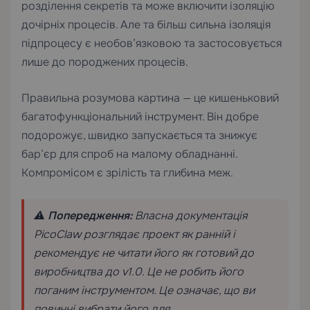
розділення секретів та може включити ізоляцію
дочірніх процесів. Але та більш сильна ізоляція
підпроцесу є необов’язковою та застосовується
лише до породжених процесів.
Правильна розумова картина — це кишеньковий
багатофункціональний інструмент. Він добре
подорожує, швидко запускається та знижує
бар’єр для спроб на малому обладнанні.
Компромісом є зрілість та глибина меж.
⚠️
Попередження:
Власна документація
PicoClaw розглядає проект як ранній і
рекомендує не читати його як готовий до
виробництва до v1.0. Це не робить його
поганим інструментом. Це означає, що ви
повинні вибрати його для