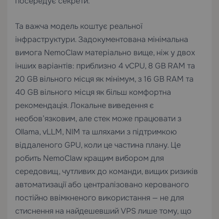
посередує секрети.
Та важча модель коштує реальної
інфраструктури. Задокументована мінімальна
вимога NemoClaw матеріально вище, ніж у двох
інших варіантів: приблизно 4 vCPU, 8 GB RAM та
20 GB вільного місця як мінімум, з 16 GB RAM та
40 GB вільного місця як більш комфортна
рекомендація. Локальне виведення є
необов’язковим, але стек може працювати з
Ollama, vLLM, NIM та шляхами з підтримкою
віддаленого GPU, коли це частина плану. Це
робить NemoClaw кращим вибором для
середовищ, чутливих до команди, вищих ризиків
автоматизації або централізовано керованого
постійно ввімкненого використання — не для
стиснення на найдешевший VPS лише тому, що