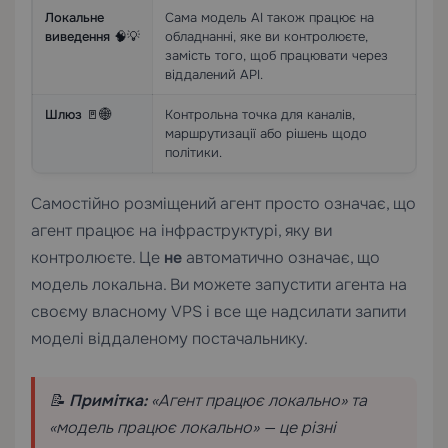
Локальне
Сама модель AI також працює на
виведення 🧠💡
обладнанні, яке ви контролюєте,
замість того, щоб працювати через
віддалений API.
Шлюз 🚪🌐
Контрольна точка для каналів,
маршрутизації або рішень щодо
політики.
Самостійно розміщений агент просто означає, що
агент працює на інфраструктурі, яку ви
контролюєте. Це
не
автоматично означає, що
модель локальна. Ви можете запустити агента на
своєму власному VPS і все ще надсилати запити
моделі віддаленому постачальнику.
📝
Примітка:
«Агент працює локально» та
«модель працює локально» — це різні