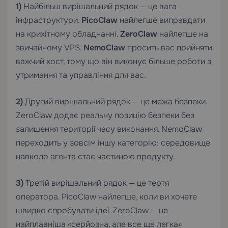
1)
Найбільш вирішальний рядок — це вага
інфраструктури.
PicoClaw
найлегше виправдати
на крихітному обладнанні.
ZeroClaw
найлегше на
звичайному VPS.
NemoClaw
просить вас прийняти
важчий хост, тому що він виконує більше роботи з
утримання та управління для вас.
2)
Другий вирішальний рядок — це межа безпеки.
ZeroClaw додає реальну позицію безпеки без
залишення території часу виконання. NemoClaw
переходить у зовсім іншу категорію: середовище
навколо агента стає частиною продукту.
3)
Третій вирішальний рядок — це тертя
оператора. PicoClaw найлегше, коли ви хочете
швидко спробувати ідеї. ZeroClaw — це
найплавніша «серйозна, але все ще легка»