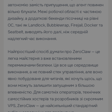
автономію замість припущення, що агент повинен
вільно блукати. Межі робочої області є частиною
дизайну, а додаткові бекенди пісочниці на рівні
ОС, такі як Landlock, Bubblewrap, Firejail, Docker та
Seatbelt, виводять його далі, ніж середній
надлегкий час виконання.
Найпростіший спосіб думати про ZeroClaw — це
легка майстерня з вже встановленими
перемикачами безпеки. Це все ще середовище
виконання, а не повний стек управління, але воно
явно побудоване для читачів, які хочуть щось, що
вони можуть залишити запущеним з більшою
впевненістю. Для самотніх операторів, технічних
самостійних хостерів та розробників зі скромним
VPS, ZeroClaw — це найсильніший стандартний