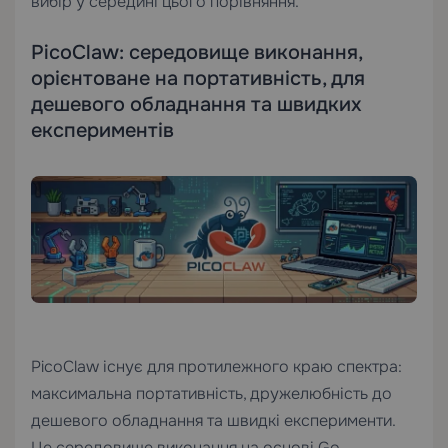
вибір у середині цього порівняння.
PicoClaw: середовище виконання,
орієнтоване на портативність, для
дешевого обладнання та швидких
експериментів
PicoClaw існує для протилежного краю спектра:
максимальна портативність, дружелюбність до
дешевого обладнання та швидкі експерименти.
Це середовище виконання на основі Go,