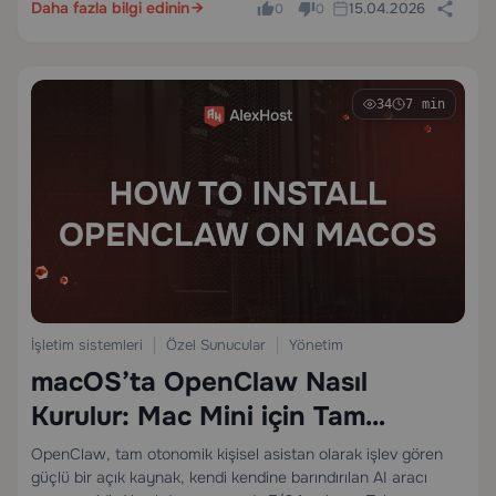
Daha fazla bilgi edinin
15.04.2026
0
0
34
7 min
İşletim sistemleri
Özel Sunucular
Yönetim
macOS’ta OpenClaw Nasıl
Kurulur: Mac Mini için Tam
Kurulum Rehberi
OpenClaw, tam otonomik kişisel asistan olarak işlev gören
güçlü bir açık kaynak, kendi kendine barındırılan AI aracı