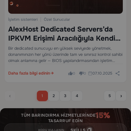
İşletim sistemleri
Özel Sunucular
AlexHost Dedicated Servers’da
IPKVM Erişimi Aracılığıyla Kendi
ISO İmajınızı Yükleme
Bir dedicated sunucuyu en yüksek seviyede yönetmek,
donanımınızın her yönü üzerinde tam ve sınırsız kontrol sahibi
olmak anlamına gelir — BIOS yapılandırmasından işletim
sistemi kurulumuna kadar. AlexHost'ta, her Dedicated Server
IPKVM (IP tabanlı Klavye, Video ve Fare) erişimini
Daha fazla bilgi edinin
07.10.2025
0
0
etkinleştirme seçeneğiyle…
‹
›
1
2
3
4
5
TÜM BARINDIRMA HIZMETLERINDE
TASARRUF EDIN
SKILLS
KODU KULLANIN: