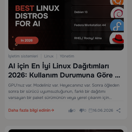
İşletim sistemleri
Linux
Yönetim
AI için En İyi Linux Dağıtımları
2026: Kullanım Durumuna Göre 4
Pratik Seçim
GPU'nuz var. Modeliniz var. Heyecanınız var. Sonra öğleden
sonra bir sürücü uyumsuzluğunun, farklı bir dağıtımı
varsayan bir paket sürümünün veya yerel çıkarım için
kullanmak üzere olduğunuz konteyner iş akışını bozan bir
güncellemenin içinde kaybolur. 2026'da Linux dağıtımı seçimi
Daha fazla bilgi edinin
16.06.2026
0
0
önemli hale…