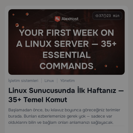
37
23 min
İşletim sistemleri
Linux
Yönetim
Linux Sunucusunda İlk Haftanız —
35+ Temel Komut
Başlamadan önce, bu kılavuz boyunca göreceğiniz terimler
burada. Bunları ezberlemenize gerek yok — sadece var
olduklarını bilin ve bağlam onları anlamanızı sağlayacak.