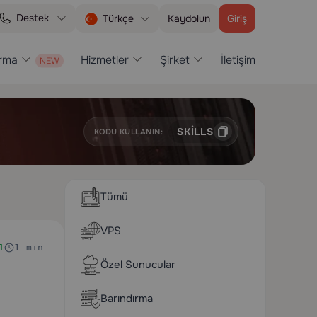
Destek
Kaydolun
Giriş
Türkçe
ırma
Hizmetler
Şirket
İletişim
SKILLS
KODU KULLANIN:
Tümü
VPS
1 min
1
Özel Sunucular
Barındırma