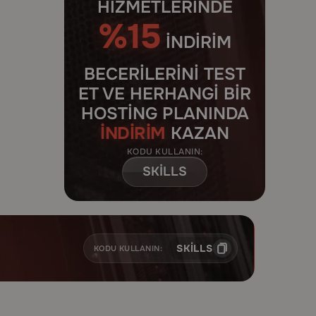
HIZMETLERINDE
%15
INDIRIM
BECERILERINI TEST
ET VE HERHANGI BIR
HOSTING PLANINDA
İNDIRIM
KAZAN
KODU KULLANIN:
SKILLS
SKILLS
KODU KULLANIN: