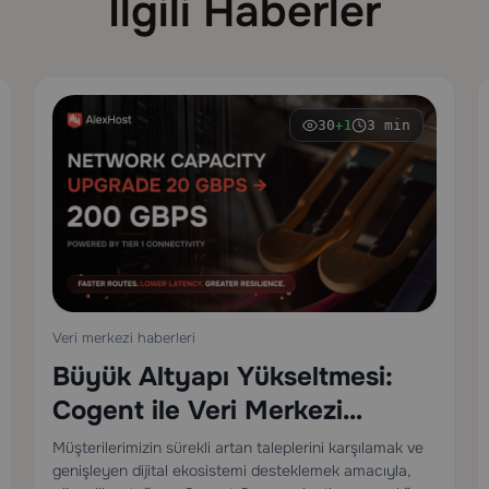
İlgili Haberler
30
3 min
+1
Veri merkezi haberleri
Büyük Altyapı Yükseltmesi:
Cogent ile Veri Merkezi
Bağlantımızı 20 Gbps’den 200
Müşterilerimizin sürekli artan taleplerini karşılamak ve
genişleyen dijital ekosistemi desteklemek amacıyla,
Gbps’ye Çıkarıyoruz