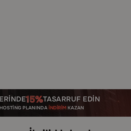
ERINDE
TASARRUF EDIN
R HOSTING PLANINDA
İNDIRIM
KAZAN