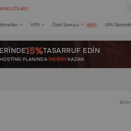
emen VPS alın!
izmetler
VPS
Özel Sunucu
GPU Barınd
ERINDE
TASARRUF EDIN
R HOSTING PLANINDA
İNDIRIM
KAZAN
33
+