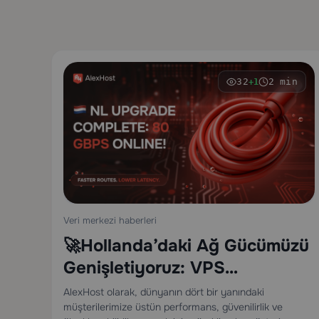
32
2 min
+1
Veri merkezi haberleri
🚀Hollanda’daki Ağ Gücümüzü
Genişletiyoruz: VPS
Bağlantısını 80 Gbps’ye
AlexHost olarak, dünyanın dört bir yanındaki
müşterilerimize üstün performans, güvenilirlik ve
Yükseltiyoruz! 🇳🇱