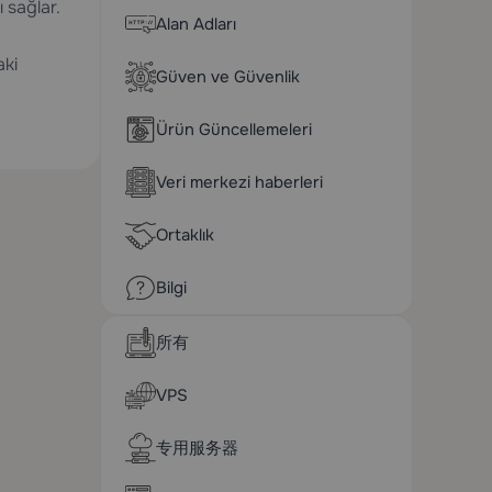
 sağlar.
Alan Adları
aki
Güven ve Güvenlik
Ürün Güncellemeleri
Veri merkezi haberleri
Ortaklık
Bilgi
所有
VPS
专用服务器