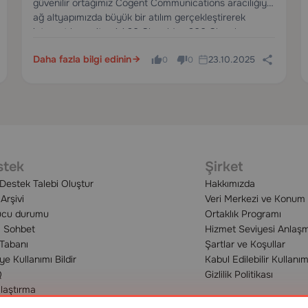
güvenilir ortağımız Cogent Communications aracılığıyla
ağ altyapımızda büyük bir atılım gerçekleştirerek
internet kapasitemizi 20 Gbps 'den 200 Gbps 'ye
yükselttiğimizi duyurmaktan gurur duyuyoruz.
Daha fazla bilgi edinin
23.10.2025
0
0
stek
Şirket
 Destek Talebi Oluştur
Hakkımızda
 Arşivi
Veri Merkezi ve Konum
ucu durumu
Ortaklık Programı
ı Sohbet
Hizmet Seviyesi Anlaşm
 Tabanı
Şartlar ve Koşullar
e Kullanımı Bildir
Kabul Edilebilir Kullanım
Q
Gizlilik Politikası
ılaştırma