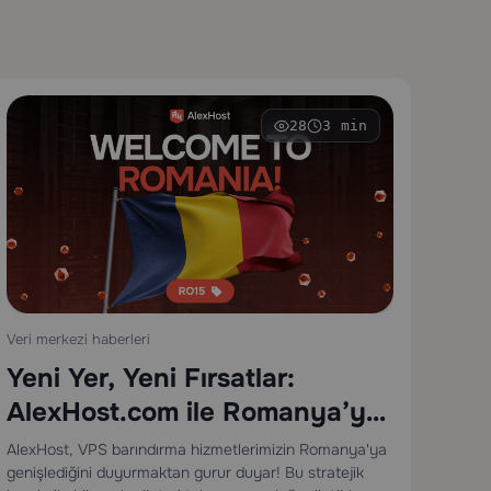
28
3 min
Veri merkezi haberleri
Yeni Yer, Yeni Fırsatlar:
AlexHost.com ile Romanya’ya
Hoş Geldiniz
AlexHost, VPS barındırma hizmetlerimizin Romanya'ya
genişlediğini duyurmaktan gurur duyar! Bu stratejik