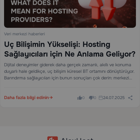
Veri merkezi haberleri
Uç Bilişimin Yükselişi: Hosting
Sağlayıcıları için Ne Anlama Geliyor?
Dijital deneyimler giderek daha gerçek zamanlı, akıllı ve konuma
duyarlı hale geldikçe, uç bilişim küresel BT ortamını dönüştürüyor.
Barındırma sağlayıcıları için bunun sonuçları çok derin: merkezi
mimarilerden, veri ve bilgi işlemin en çok ihtiyaç duyulduğu yerde,
yani uçta sunulabileceği dağıtılmış,…
Daha fazla bilgi edinin
24.07.2025
0
0