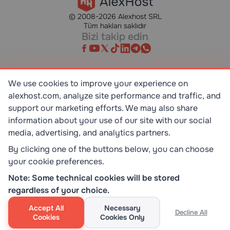
© 2008-2026 Alexhost SRL
Tüm hakları saklıdır
Bizi takip edin
We use cookies to improve your experience on
SR EN ISO/IEC 27001:2023
alexhost.com, analyze site performance and traffic, and
STANDART
support our marketing efforts. We may also share
information about your use of our site with our social
ISO 9001:2015
media, advertising, and analytics partners.
STANDART
By clicking one of the buttons below, you can choose
your cookie preferences.
TOP 10 DEDICATED SERVERS
Note: Some technical cookies will be stored
HOST ADVICE
regardless of your choice.
Accept All
Necessary
Decline All
Cookies
Cookies Only