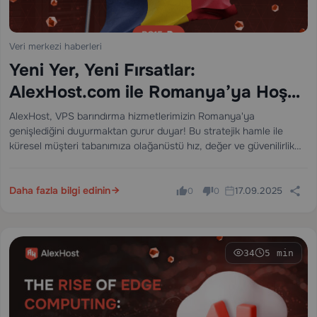
Veri merkezi haberleri
Yeni Yer, Yeni Fırsatlar:
AlexHost.com ile Romanya’ya Hoş
Geldiniz
AlexHost, VPS barındırma hizmetlerimizin Romanya'ya
genişlediğini duyurmaktan gurur duyar! Bu stratejik hamle ile
küresel müşteri tabanımıza olağanüstü hız, değer ve güvenilirlik
sunmaya devam ediyoruz. Romanya merkezli sunucularımızın
performans ve bağlantıda en iyisini talep eden işletmeler,
geliştiriciler ve yenilikçiler için neden…
Daha fazla bilgi edinin
17.09.2025
0
0
34
5 min