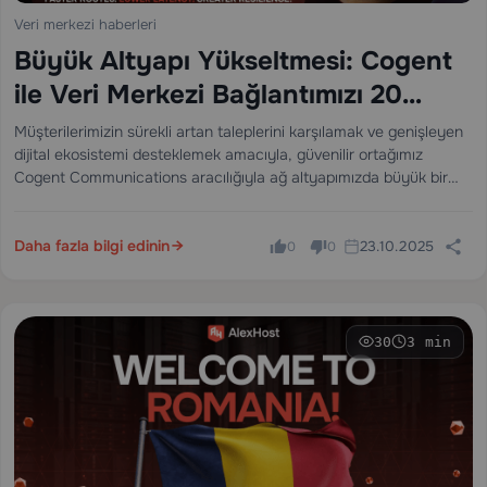
Veri merkezi haberleri
Büyük Altyapı Yükseltmesi: Cogent
ile Veri Merkezi Bağlantımızı 20
Gbps’den 200 Gbps’ye Çıkarıyoruz
Müşterilerimizin sürekli artan taleplerini karşılamak ve genişleyen
dijital ekosistemi desteklemek amacıyla, güvenilir ortağımız
Cogent Communications aracılığıyla ağ altyapımızda büyük bir
atılım gerçekleştirerek internet kapasitemizi 20 Gbps 'den 200
Gbps 'ye yükselttiğimizi duyurmaktan gurur duyuyoruz.
Daha fazla bilgi edinin
23.10.2025
0
0
30
3 min