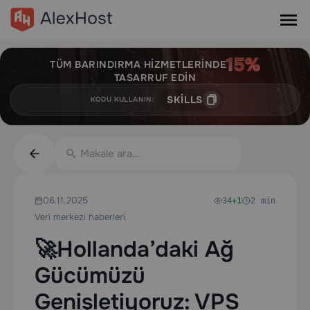
TÜM BARINDIRMA HIZMETLERINDE
TASARRUF EDIN
SKILLS
KODU KULLANIN:
06.11.2025
34
+1
2 min
Veri merkezi haberleri
🚀Hollanda’daki Ağ
Gücümüzü
Genişletiyoruz: VPS