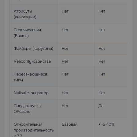
Атрибуты
Нет
Нет
(аннотации)
Перечисления
Нет
Нет
(Enums)
Файберы (корутины)
Нет
Нет
Readonly-свойства
Нет
Нет
Пересекающиеся
Нет
Нет
типы
Nullsafe-оператор
Нет
Нет
Предзагрузка
Нет
Да
OPcache
Относительная
Базовая
+~5-10%
производительность
к 7.3