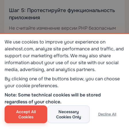
Шаг 5: Протестируйте функциональность
приложения
Не считайте изменение версии PHP безопасным
без тестирования. Проверьте журнал ошибок
We use cookies to improve your experience on
вашего приложения (
или
/home/username/logs/
alexhost.com, analyze site performance and traffic, and
через инструмент
Ошибки
в cPanel) на наличие
support our marketing efforts. We may also share
уведомлений об устаревании, фатальных ошибок
information about your use of our site with our social
или вызовов неопределённых функций,
media, advertising, and analytics partners.
указывающих на несовместимость.
By clicking one of the buttons below, you can choose
your cookie preferences.
Переопределение версии PHP для
Note: Some technical cookies will be stored
отдельного каталога через
.htaccess
regardless of your choice.
Для детального управления — например, запуска
Accept All
Necessary
Decline All
устаревшего подкаталога на PHP 7.4, пока
Cookies
Cookies Only
основной сайт работает на PHP 8.1 — вы можете