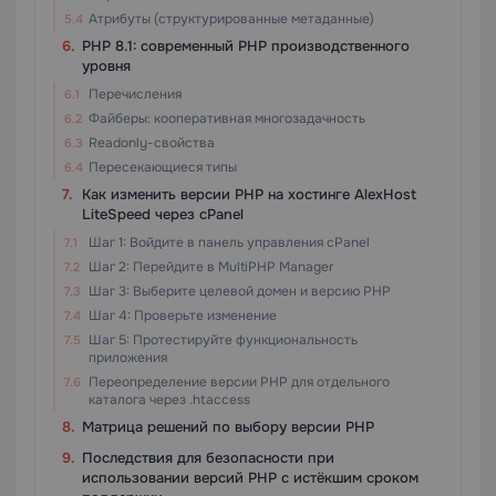
Атрибуты (структурированные метаданные)
PHP 8.1: современный PHP производственного
уровня
Перечисления
Файберы: кооперативная многозадачность
Readonly-свойства
Пересекающиеся типы
Как изменить версии PHP на хостинге AlexHost
LiteSpeed через cPanel
Шаг 1: Войдите в панель управления cPanel
Шаг 2: Перейдите в MultiPHP Manager
Шаг 3: Выберите целевой домен и версию PHP
Шаг 4: Проверьте изменение
Шаг 5: Протестируйте функциональность
приложения
Переопределение версии PHP для отдельного
каталога через .htaccess
Матрица решений по выбору версии PHP
Последствия для безопасности при
использовании версий PHP с истёкшим сроком