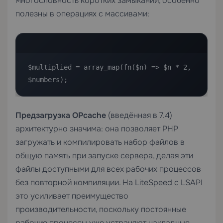
многословность коротких замыканий, особенно
полезны в операциях с массивами:
$multiplied = array_map(fn($n) => $n * 2, 
$numbers);
Предзагрузка OPcache
(введённая в 7.4)
архитектурно значима: она позволяет PHP
загружать и компилировать набор файлов в
общую память при запуске сервера, делая эти
файлы доступными для всех рабочих процессов
без повторной компиляции. На LiteSpeed с LSAPI
это усиливает преимущество
производительности, поскольку постоянные
рабочие процессы уже устраняют накладные