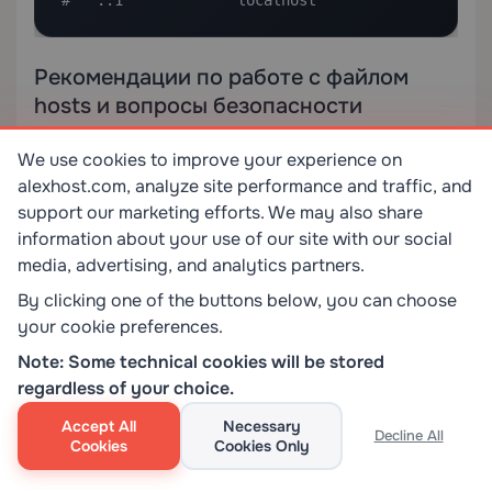
#   ::1             localhost
Рекомендации по работе с файлом
hosts и вопросы безопасности
Прежде чем начать свободно редактировать
We use cookies to improve your experience on
файл hosts, имейте в виду следующие важные
alexhost.com, analyze site performance and traffic, and
моменты:
support our marketing efforts. We may also share
information about your use of our site with our social
✅ Что делать
media, advertising, and analytics partners.
By clicking one of the buttons below, you can choose
Всегда создавайте резервную копию файла
your cookie preferences.
hosts
перед внесением изменений —
Note: Some technical cookies will be stored
скопируйте его на рабочий стол как
regardless of your choice.
hosts.backup
Accept All
Necessary
Decline All
Документируйте записи с помощью
Cookies
Cookies Only
комментариев
, используя
, чтобы помнить,
#