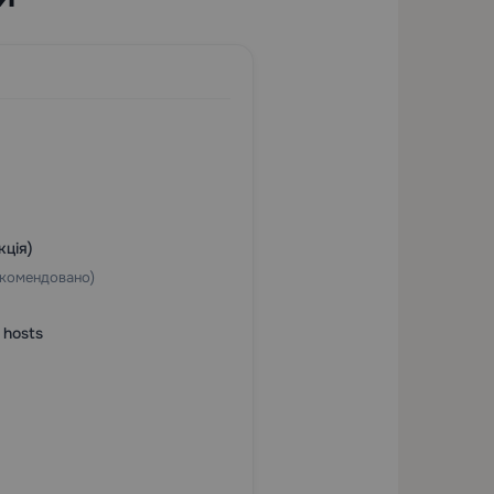
кція)
екомендовано)
 hosts