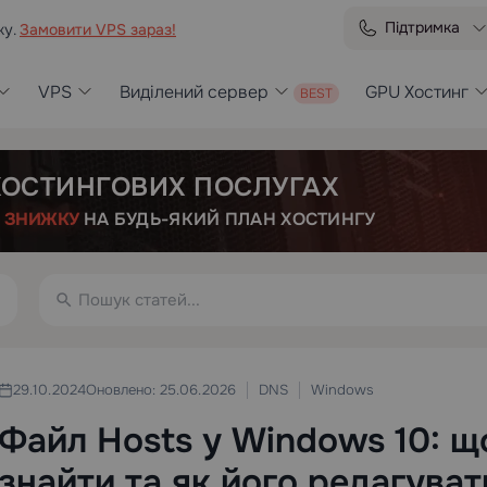
Підтримка
ку.
Замовити VPS зараз!
VPS
Виділений сервер
GPU Хостинг
 ХОСТИНГОВИХ ПОСЛУГАХ
Е
ЗНИЖКУ
НА БУДЬ-ЯКИЙ ПЛАН ХОСТИНГУ
DNS
Windows
29.10.2024
Оновлено: 25.06.2026
Файл Hosts у Windows 10: що
знайти та як його редагуват