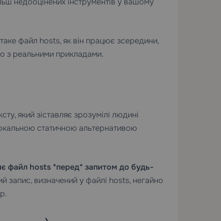
ільш недооцінених інструментів у вашому
аке файл hosts, як він працює зсередини,
го з реальними прикладами.
ту, який зіставляє зрозумілі людині
 локальною статичною альтернативою
є файл hosts *перед* запитом до будь-
й запис, визначений у файлі hosts, негайно
р.