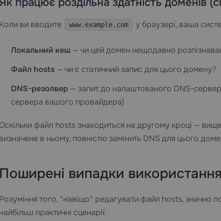
Як працює роздільна здатність доменів (
Коли ви вводите
у браузері, ваша сист
www.example.com
Локальний кеш
— чи цей домен нещодавно розпізнава
Файл hosts
— чи є статичний запис для цього домену?
DNS-резолвер
— запит до налаштованого DNS-сервер
сервера вашого провайдера)
Оскільки файл hosts знаходиться на другому кроці — вище
визначене в ньому, повністю замінить DNS для цього дом
Поширені випадки використання
Розуміння того, *навіщо* редагувати файл hosts, значно 
найбільш практичні сценарії: