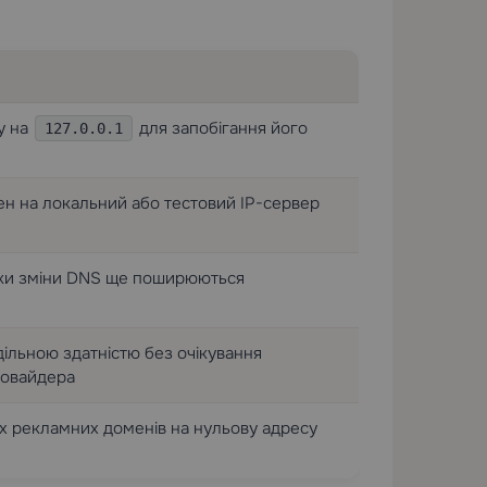
у на
для запобігання його
127.0.0.1
н на локальний або тестовий IP-сервер
оки зміни DNS ще поширюються
ільною здатністю без очікування
ровайдера
 рекламних доменів на нульову адресу