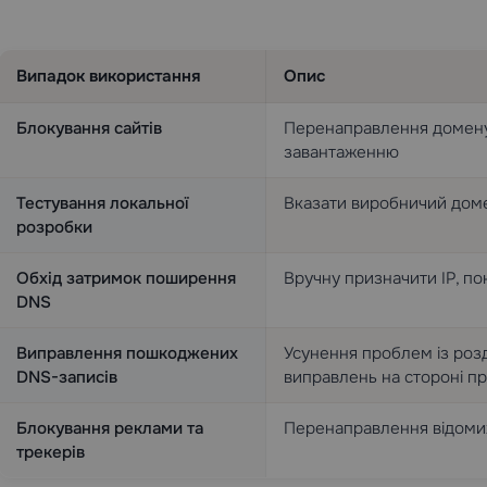
Випадок використання
Опис
Блокування сайтів
Перенаправлення домен
завантаженню
Тестування локальної
Вказати виробничий доме
розробки
Обхід затримок поширення
Вручну призначити IP, п
DNS
Виправлення пошкоджених
Усунення проблем із розд
DNS-записів
виправлень на стороні п
Блокування реклами та
Перенаправлення відомих
трекерів