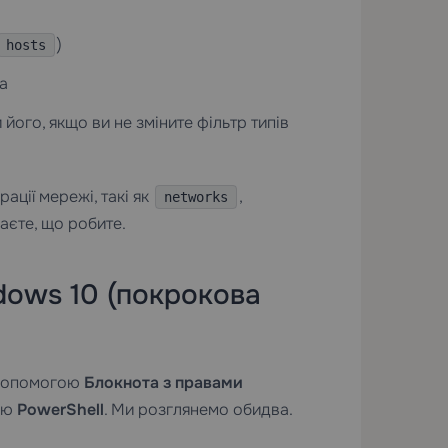
)
hosts
а
ого, якщо ви не зміните фільтр типів
ації мережі, такі як
,
networks
наєте, що робите.
dows 10 (покрокова
а допомогою
Блокнота з правами
ою
PowerShell
. Ми розглянемо обидва.