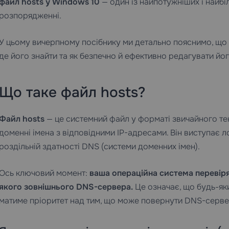
файл hosts у Windows 10
— один із найпотужніших і найб
розпорядженні.
У цьому вичерпному посібнику ми детально пояснимо, що т
де його знайти та як безпечно й ефективно редагувати йо
Що таке файл hosts?
Файл hosts
— це системний файл у форматі звичайного текс
доменні імена з відповідними IP-адресами. Він виступає
роздільній здатності DNS (системи доменних імен).
Ось ключовий момент:
ваша операційна система перевіря
якого зовнішнього DNS-сервера.
Це означає, що будь-яки
матиме пріоритет над тим, що може повернути DNS-серве