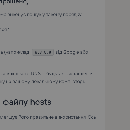
спрощено)
ема виконує пошук у такому порядку:
вся?
а (наприклад,
від Google або
8.8.8.8
 зовнішнього DNS — будь-яке зіставлення,
ену на вашому локальному комп’ютері.
 файлу hosts
полегшує його правильне використання. Ось