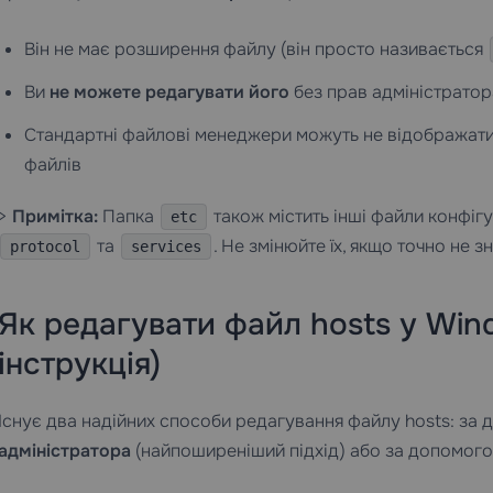
Він не має розширення файлу (він просто називається
Ви
не можете редагувати його
без прав адміністратор
Стандартні файлові менеджери можуть не відображати й
файлів
>
Примітка:
Папка
також містить інші файли конфігур
etc
та
. Не змінюйте їх, якщо точно не з
protocol
services
Як редагувати файл hosts у Win
інструкція)
Існує два надійних способи редагування файлу hosts: з
адміністратора
(найпоширеніший підхід) або за допомог