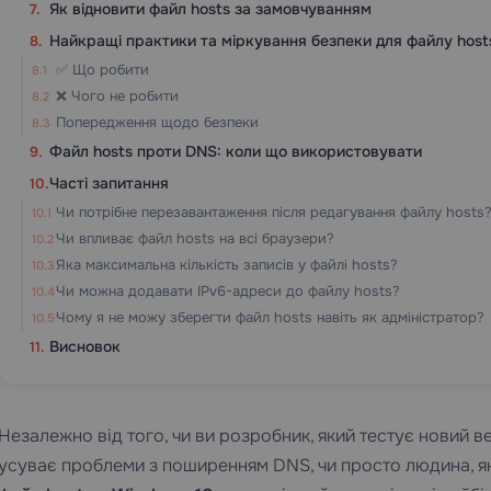
Як відновити файл hosts за замовчуванням
Найкращі практики та міркування безпеки для файлу host
✅ Що робити
❌ Чого не робити
Попередження щодо безпеки
Файл hosts проти DNS: коли що використовувати
Часті запитання
Чи потрібне перезавантаження після редагування файлу hosts
Чи впливає файл hosts на всі браузери?
Яка максимальна кількість записів у файлі hosts?
Чи можна додавати IPv6-адреси до файлу hosts?
Чому я не можу зберегти файл hosts навіть як адміністратор?
Висновок
Незалежно від того, чи ви розробник, який тестує новий в
усуває проблеми з поширенням DNS, чи просто людина, яка