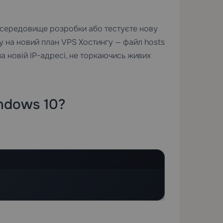
 середовище розробки або тестуєте нову
у на новий план
VPS Хостингу
— файл hosts
а новій IP-адресі, не торкаючись живих
ndows 10?