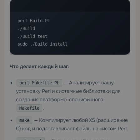
perl Build.PL

./Build

./Build test

sudo ./Build install
Что делает каждый шаг:
— Анализирует вашу
perl Makefile.PL
установку Perl и системные библиотеки для
создания платформо-специфичного
.
Makefile
— Компилирует любой XS (расширение
make
C) код и подготавливает файлы на чистом Perl.