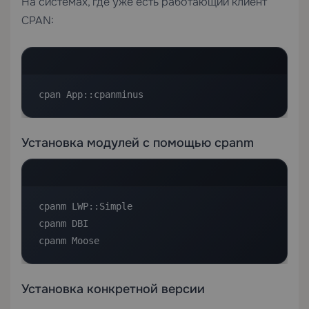
На системах, где уже есть работающий клиент
CPAN:
cpan App::cpanminus
Установка модулей с помощью cpanm
cpanm LWP::Simple

cpanm DBI

cpanm Moose
Установка конкретной версии