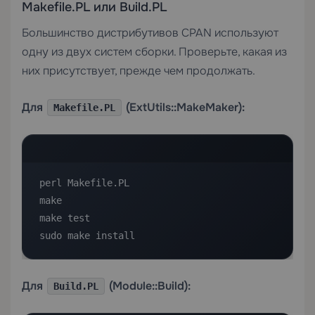
Makefile.PL или Build.PL
Большинство дистрибутивов CPAN используют
одну из двух систем сборки. Проверьте, какая из
них присутствует, прежде чем продолжать.
Для
(ExtUtils::MakeMaker):
Makefile.PL
perl Makefile.PL

make

make test

sudo make install
Для
(Module::Build):
Build.PL