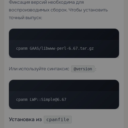
Фиксация версий необходима для
воспроизводимых сборок. Чтобы установить
точный выпуск:
cpanm GAAS/libwww-perl-6.67.tar.gz
Или используйте синтаксис
:
@version
cpanm LWP::Simple@6.67
Установка из
cpanfile