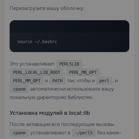
Перезагрузите вашу оболочку:
source ~/.bashrc
Это устанавливает
,
PERL5LIB
,
,
PERL_LOCAL_LIB_ROOT
PERL_MB_OPT
и
так, чтобы и
, и
PERL_MM_OPT
PATH
perl
автоматически использовали вашу
cpanm
локальную директорию библиотек.
Установка модулей в local::lib
После активации все последующие вызовы
устанавливают в
без каких-
cpanm
~/perl5