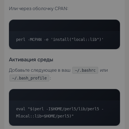
Или через оболочку CPAN:
perl -MCPAN -e 'install("local::lib")'
Активация среды
Добавьте следующее в ваш
или
~/.bashrc
:
~/.bash_profile
eval "$(perl -I$HOME/perl5/lib/perl5 -
Mlocal::lib=$HOME/perl5)"