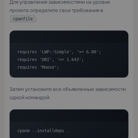
Для управления зависимостями на уровне
проекта определите свои требования в
:
cpanfile
requires 'LWP::Simple', '>= 6.00';

requires 'DBI', '>= 1.643';

requires 'Moose';
Затем установите все объявленные зависимости
одной командой:
cpanm --installdeps .