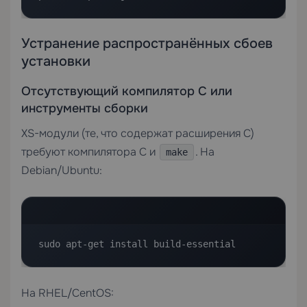
Устранение распространённых сбоев
установки
Отсутствующий компилятор C или
инструменты сборки
XS-модули (те, что содержат расширения C)
требуют компилятора C и
. На
make
Debian/Ubuntu:
sudo apt-get install build-essential
На RHEL/CentOS: