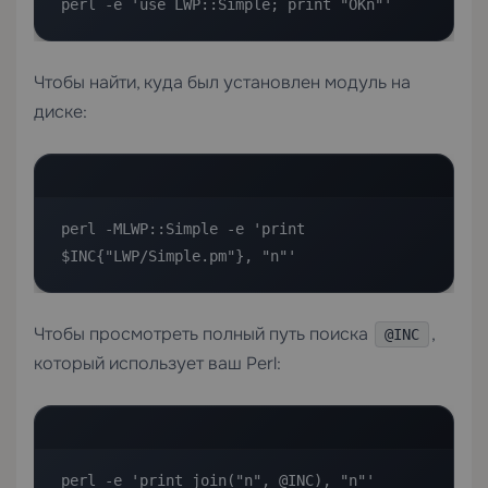
perl -e 'use LWP::Simple; print "OKn"'
Чтобы найти, куда был установлен модуль на
диске:
perl -MLWP::Simple -e 'print 
$INC{"LWP/Simple.pm"}, "n"'
Чтобы просмотреть полный путь поиска
,
@INC
который использует ваш Perl:
perl -e 'print join("n", @INC), "n"'