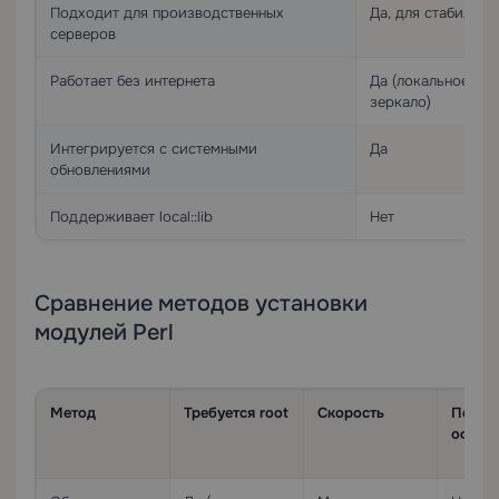
Подходит для производственных
Да, для стабильно
серверов
Работает без интернета
Да (локальное
зеркало)
Интегрируется с системными
Да
обновлениями
Поддерживает local::lib
Нет
Сравнение методов установки
модулей Perl
Метод
Требуется root
Скорость
Подде
офлай