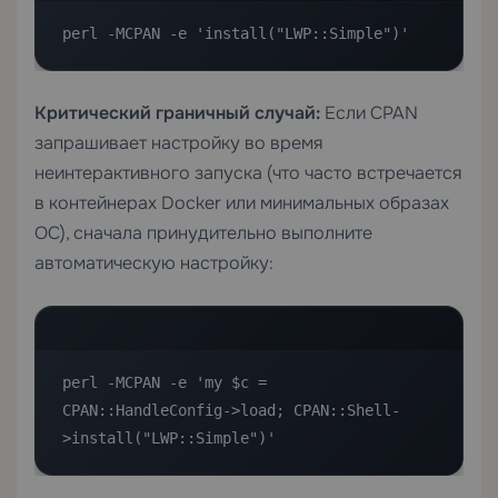
perl -MCPAN -e 'install("LWP::Simple")'
Критический граничный случай:
Если CPAN
запрашивает настройку во время
неинтерактивного запуска (что часто встречается
в контейнерах Docker или минимальных образах
ОС), сначала принудительно выполните
автоматическую настройку:
perl -MCPAN -e 'my $c = 
CPAN::HandleConfig->load; CPAN::Shell-
>install("LWP::Simple")'