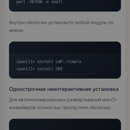
perl -MCPAN -e shell
Внутри оболочки установите любой модуль по
имени:
cpan[1]> install LWP::Simple

cpan[2]> install DBI
Однострочная неинтерактивная установка
Для автоматизированных развёртываний или CI-
конвейеров полностью пропустите оболочку: