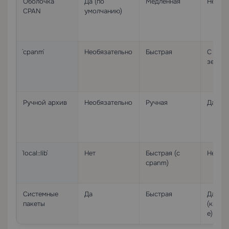
Оболочка
Да (по
Медленная
Нет
CPAN
умолчанию)
`cpanm`
Необязательно
Быстрая
С лок
зерка
Ручной архив
Необязательно
Ручная
Да
`local::lib`
Нет
Быстрая (с
Нет
cpanm)
Системные
Да
Быстрая
Да
пакеты
(кэши
е)