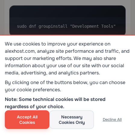
sudo dnf groupinstall "Development Tools"
We use cookies to improve your experience on
Сбои TLS/SSL-соединений с зеркалами
alexhost.com, analyze site performance and traffic, and
CPAN
support our marketing efforts. We may also share
information about your use of our site with our social
Если
или оболочка CPAN завершается с
cpanm
media, advertising, and analytics partners.
ошибками SSL, сначала установите необходимые
модули:
By clicking one of the buttons below, you can choose
your cookie preferences.
Note: Some technical cookies will be stored
regardless of your choice.
sudo cpan Mozilla::CA IO::Socket::SSL 
Accept All
Necessary
Decline All
LWP::Protocol::https
Cookies
Cookies Only