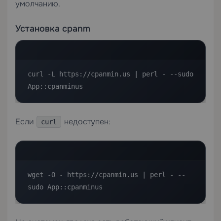
умолчанию.
Установка cpanm
curl -L https://cpanmin.us | perl - --sudo 
App::cpanminus
Если
недоступен:
curl
wget -O - https://cpanmin.us | perl - --
sudo App::cpanminus