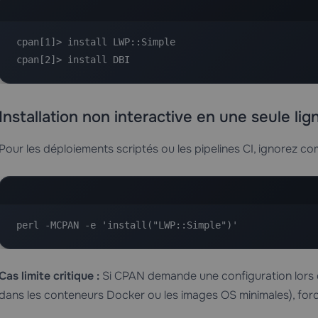
cpan[1]> install LWP::Simple

cpan[2]> install DBI
Installation non interactive en une seule lig
Pour les déploiements scriptés ou les pipelines CI, ignorez com
perl -MCPAN -e 'install("LWP::Simple")'
Cas limite critique :
Si CPAN demande une configuration lors d
dans les conteneurs Docker ou les images OS minimales), forc