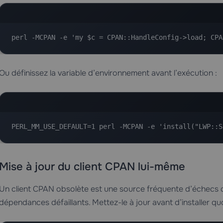
perl -MCPAN -e 'my $c = CPAN::HandleConfig->load; CPA
Ou définissez la variable d’environnement avant l’exécution :
PERL_MM_USE_DEFAULT=1 perl -MCPAN -e 'install("LWP::S
Mise à jour du client CPAN lui-même
Un client CPAN obsolète est une source fréquente d’échecs
dépendances défaillants. Mettez-le à jour avant d’installer quo