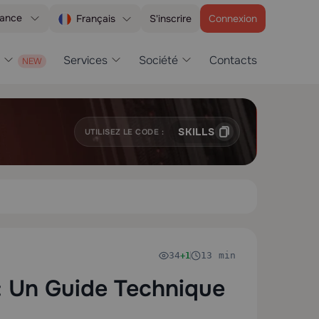
tance
S'inscrire
Connexion
Français
Services
Société
Contacts
SKILLS
UTILISEZ LE CODE :
34
13 min
+1
 : Un Guide Technique