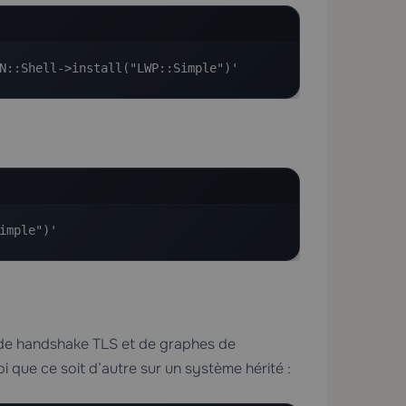
N::Shell->install("LWP::Simple")'
imple")'
 de handshake TLS et de graphes de
i que ce soit d’autre sur un système hérité :