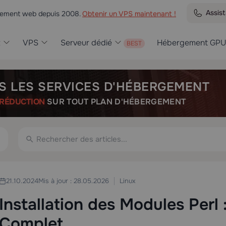
Assis
rgement web depuis 2008.
Obtenir un VPS maintenant !
t
VPS
Serveur dédié
Hébergement GPU
S LES SERVICES D'HÉBERGEMENT
RÉDUCTION
SUR TOUT PLAN D'HÉBERGEMENT
Linux
21.10.2024
Mis à jour : 28.05.2026
Installation des Modules Perl
Complet