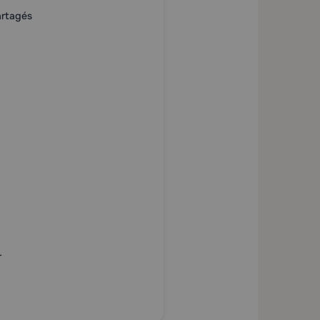
artagés
r