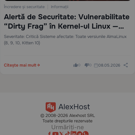
Încredere și securitate
Informații
Alertă de Securitate: Vulnerabilitate
“Dirty Frag” în Kernel-ul Linux —
Actualizați-vă Serverele Acum
Severitate: Critică Sisteme afectate: Toate versiunile AlmaLinux
(8, 9, 10, Kitten 10)
Citește mai mult
08.05.2026
0
0
© 2008-2026 Alexhost SRL
Toate drepturile rezervate
Urmăriți-ne