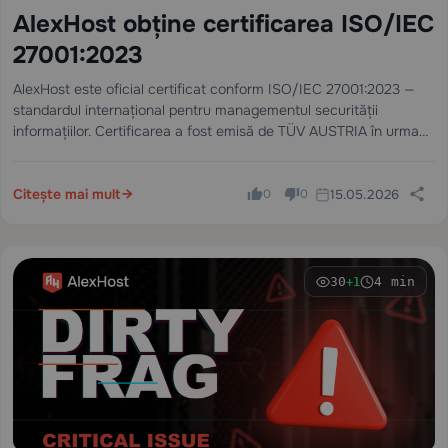
AlexHost obține certificarea ISO/IEC
27001:2023
AlexHost este oficial certificat conform ISO/IEC 27001:2023 —
standardul internațional pentru managementul securității
informațiilor. Certificarea a fost emisă de TÜV AUSTRIA în urma
unui audit independent și este listată în registrul public
CertSearch al IAF.
Citește mai mult
15.05.2026
0
0
30
4 min
+1