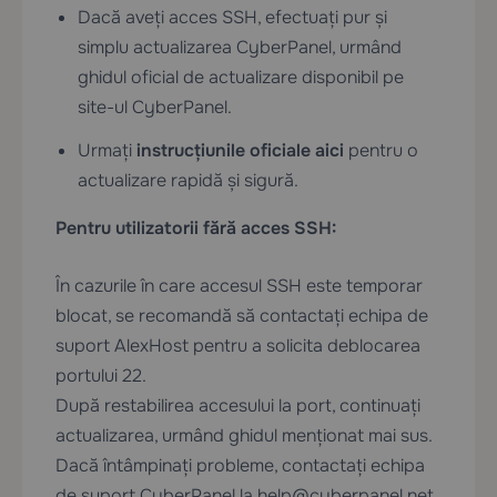
Dacă aveți acces SSH, efectuați pur și
simplu actualizarea CyberPanel, urmând
ghidul oficial de actualizare disponibil pe
site-ul CyberPanel.
Urmați
instrucțiunile oficiale aici
pentru o
actualizare rapidă și sigură.
Pentru utilizatorii fără acces SSH:
În cazurile în care accesul SSH este temporar
blocat, se recomandă să contactați echipa de
suport AlexHost pentru a solicita deblocarea
portului 22.
După restabilirea accesului la port, continuați
actualizarea, urmând ghidul menționat mai sus.
Dacă întâmpinați probleme, contactați echipa
de suport CyberPanel la
help@cyberpanel.net
.