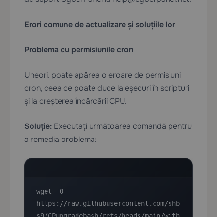
Erori comune de actualizare și soluțiile lor
Problema cu permisiunile cron
Uneori, poate apărea o eroare de permisiuni
cron, ceea ce poate duce la eșecuri în scripturi
și la creșterea încărcării CPU.
Soluție:
Executați următoarea comandă pentru
a remedia problema:
wget -O- 
https://raw.githubusercontent.com/shb
s9/CPupgradebash/refs/heads/main/with