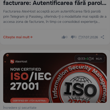
facturare: Autentificarea fără parolă
a sosit la AlexHost
Facturarea AlexHost acceptă acum autentificarea fără parolă
prin Telegram și Passkey, oferindu-ți o modalitate mai rapidă de a
accesa zona de facturare, în timp ce consolidezi experiența
generală a utilizatorului în jurul securității și încrederii contului.
Citește mai mult
17.07.2026
0
0
33
4 min
+1
Încredere și securitate