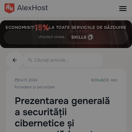
ECONOMISIȚI
LA TOATE SERVICIILE DE GĂZDUIRE
SKILLS
UTILIZAȚI CODUL:
04.11.2024
31
+1
3 min
Încredere și securitate
Prezentarea generală
a securității
cibernetice și