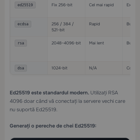
Fix 256-bit
Cel mai rapid
Excele
ed25519
256 / 384 /
Rapid
Bun
ecdsa
521-bit
2048–4096-bit
Mai lent
Bun (4
rsa
1024-bit
N/A
Compr
dsa
Ed25519 este standardul modern.
Utilizați RSA
4096 doar când vă conectați la servere vechi care
nu suportă Ed25519.
Generați o pereche de chei Ed25519: