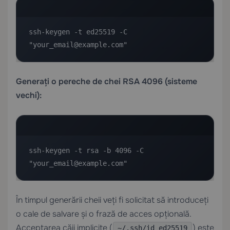
ssh-keygen -t ed25519 -C 
"your_email@example.com"
Generați o pereche de chei RSA 4096 (sisteme
vechi):
ssh-keygen -t rsa -b 4096 -C 
"your_email@example.com"
În timpul generării cheii veți fi solicitat să introduceți
o cale de salvare și o frază de acces opțională.
Acceptarea căii implicite (
) este
~/.ssh/id_ed25519