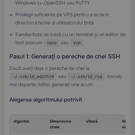
Windows cu OpenSSH sau PuTTY
Privilegii suficiente pe VPS pentru a scrie în
directorul home al utilizatorului țintă
Familiaritate de bază cu un terminal și un editor de
text precum
sau
nano
vim
Pasul 1: Generați o pereche de chei SSH
Dacă aveți deja o pereche de chei la
sau
, treceți
~/.ssh/id_ed25519
~/.ssh/id_rsa
mai departe. Altfel, generați una acum.
Alegerea algoritmului potrivit
Algoritm
Dimensiune
Viteză
Nivel d
cheie
securit