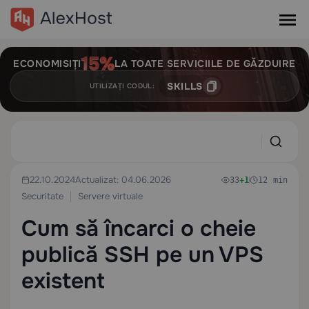
ECONOMISIȚI
LA TOATE SERVICIILE DE GĂZDUIRE
SKILLS
UTILIZAȚI CODUL:
22.10.2024
Actualizat: 04.06.2026
33
+1
12 min
Securitate
Servere virtuale
Cum să încarci o cheie
publică SSH pe un VPS
existent