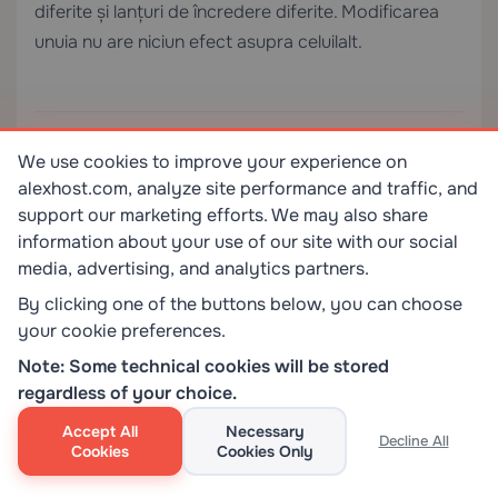
diferite și lanțuri de încredere diferite. Modificarea
unuia nu are niciun efect asupra celuilalt.
0
0
We use cookies to improve your experience on
alexhost.com, analyze site performance and traffic, and
support our marketing efforts. We may also share
information about your use of our site with our social
ECONOMISIȚI
LA TOATE SERVICIILE DE GĂZDUIRE
media, advertising, and analytics partners.
SKILLS
UTILIZAȚI CODUL:
By clicking one of the buttons below, you can choose
your cookie preferences.
Note: Some technical cookies will be stored
Întrebări frecvente
regardless of your choice.
conexe
Accept All
Necessary
Decline All
Cookies
Cookies Only