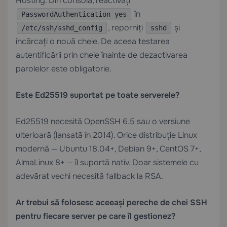
Hosting
. Din consolă, reactivați
în
PasswordAuthentication yes
, reporniți
și
/etc/ssh/sshd_config
sshd
încărcați o nouă cheie. De aceea testarea
autentificării prin cheie înainte de dezactivarea
parolelor este obligatorie.
Este Ed25519 suportat pe toate serverele?
Ed25519 necesită OpenSSH 6.5 sau o versiune
ulterioară (lansată în 2014). Orice distribuție Linux
modernă — Ubuntu 18.04+, Debian 9+, CentOS 7+,
AlmaLinux 8+ — îl suportă nativ. Doar sistemele cu
adevărat vechi necesită fallback la RSA.
Ar trebui să folosesc aceeași pereche de chei SSH
pentru fiecare server pe care îl gestionez?