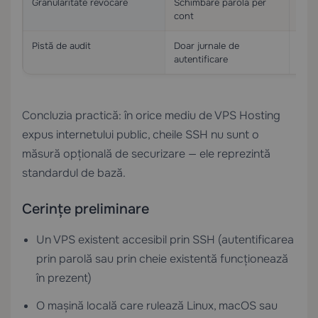
Granularitate revocare
Schimbare parolă per
Elim
cont
au
Pistă de audit
Doar jurnale de
Iden
autentificare
Concluzia practică: în orice mediu de
VPS Hosting
expus internetului public, cheile SSH nu sunt o
măsură opțională de securizare — ele reprezintă
standardul de bază.
Cerințe preliminare
Un VPS existent accesibil prin SSH (autentificarea
prin parolă sau prin cheie existentă funcționează
în prezent)
O mașină locală care rulează Linux, macOS sau