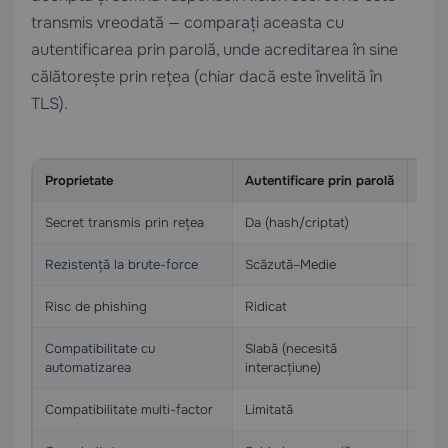
transmis vreodată — comparați aceasta cu
autentificarea prin parolă, unde acreditarea în sine
călătorește prin rețea (chiar dacă este învelită în
TLS).
Proprietate
Autentificare prin parolă
Aute
Secret transmis prin rețea
Da (hash/criptat)
Nici
Rezistență la brute-force
Scăzută–Medie
Extr
Risc de phishing
Ridicat
Nul 
Compatibilitate cu
Slabă (necesită
Exce
automatizarea
interacțiune)
Compatibilitate multi-factor
Limitată
Da (