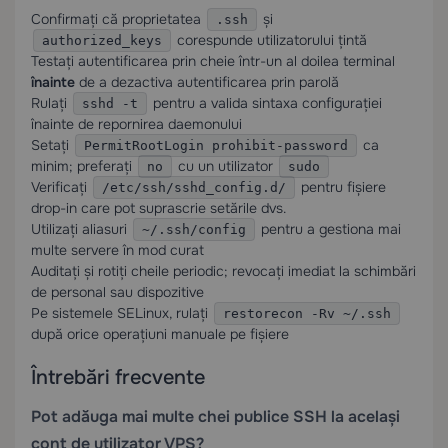
Confirmați că proprietatea
și
.ssh
corespunde utilizatorului țintă
authorized_keys
Testați autentificarea prin cheie într-un al doilea terminal
înainte
de a dezactiva autentificarea prin parolă
Rulați
pentru a valida sintaxa configurației
sshd -t
înainte de repornirea daemonului
Setați
ca
PermitRootLogin prohibit-password
minim; preferați
cu un utilizator
no
sudo
Verificați
pentru fișiere
/etc/ssh/sshd_config.d/
drop-in care pot suprascrie setările dvs.
Utilizați aliasuri
pentru a gestiona mai
~/.ssh/config
multe servere în mod curat
Auditați și rotiți cheile periodic; revocați imediat la schimbări
de personal sau dispozitive
Pe sistemele SELinux, rulați
restorecon -Rv ~/.ssh
după orice operațiuni manuale pe fișiere
Întrebări frecvente
Pot adăuga mai multe chei publice SSH la același
cont de utilizator VPS?