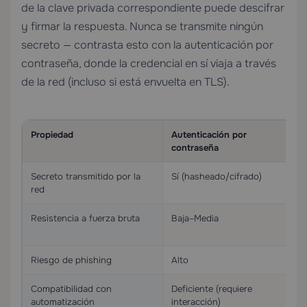
de la clave privada correspondiente puede descifrar
y firmar la respuesta. Nunca se transmite ningún
secreto — contrasta esto con la autenticación por
contraseña, donde la credencial en sí viaja a través
de la red (incluso si está envuelta en TLS).
Propiedad
Autenticación por
A
contraseña
Secreto transmitido por la
Sí (hasheado/cifrado)
N
red
Resistencia a fuerza bruta
Baja–Media
E
bi
Riesgo de phishing
Alto
N
Compatibilidad con
Deficiente (requiere
E
automatización
interacción)