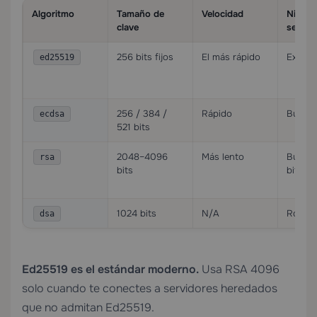
Algoritmo
Tamaño de
Velocidad
Nivel d
clave
seguri
256 bits fijos
El más rápido
Excele
ed25519
256 / 384 /
Rápido
Bueno
ecdsa
521 bits
2048–4096
Más lento
Bueno
rsa
bits
bits)
1024 bits
N/A
Roto
dsa
Ed25519 es el estándar moderno.
Usa RSA 4096
solo cuando te conectes a servidores heredados
que no admitan Ed25519.