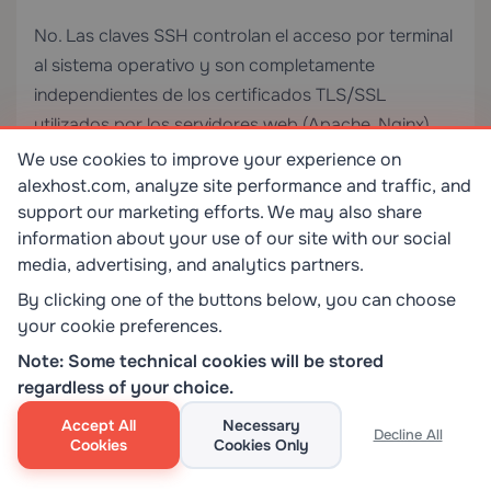
No. Las claves SSH controlan el acceso por terminal
al sistema operativo y son completamente
independientes de los certificados TLS/SSL
utilizados por los servidores web (Apache, Nginx)
para HTTPS. Usan puertos diferentes (22 frente a
We use cookies to improve your experience on
443), formatos de clave diferentes y cadenas de
alexhost.com, analyze site performance and traffic, and
support our marketing efforts. We may also share
confianza diferentes. Cambiar uno no tiene ningún
information about your use of our site with our social
efecto sobre el otro.
media, advertising, and analytics partners.
By clicking one of the buttons below, you can choose
your cookie preferences.
0
0
Note: Some technical cookies will be stored
regardless of your choice.
Accept All
Necessary
Decline All
AHORRE
Cookies
Cookies Only
EN TODOS LOS SERVICIOS DE HOSTING