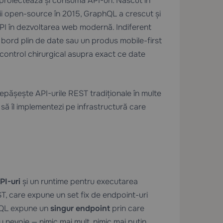
proiectează și consumă API-uri. Născut în
ții open-source în 2015, GraphQL a crescut și
API în dezvoltarea web modernă. Indiferent
e bord plin de date sau un produs mobile-first
 control chirurgical asupra exact ce date
epășește API-urile REST tradiționale în multe
să îl implementezi pe infrastructură care
PI-uri
și un runtime pentru executarea
T, care expune un set fix de endpoint-uri
hQL expune un
singur endpoint
prin care
 au nevoie — nimic mai mult, nimic mai puțin.