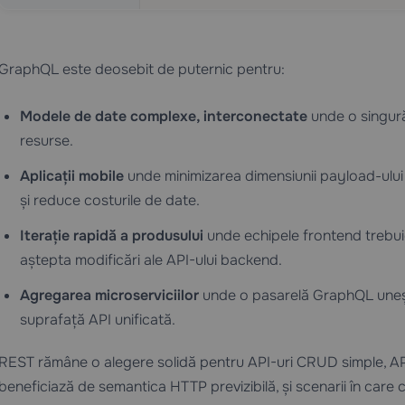
GraphQL este deosebit de puternic pentru:
Modele de date complexe, interconectate
unde o singură
resurse.
Aplicații mobile
unde minimizarea dimensiunii payload-ului 
și reduce costurile de date.
Iterație rapidă a produsului
unde echipele frontend trebuie
aștepta modificări ale API-ului backend.
Agregarea microserviciilor
unde o pasarelă GraphQL uneșt
suprafață API unificată.
REST rămâne o alegere solidă pentru API-uri CRUD simple, API
beneficiază de semantica HTTP previzibilă, și scenarii în care c