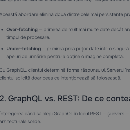
Această abordare elimină două dintre cele mai persistente pr
Over-fetching
— primirea de mult mai multe date decât are 
timpul de procesare.
Under-fetching
— primirea prea puțor date într-o singură 
apeluri de urmărire pentru a obține o imagine completă.
Cu GraphQL, clientul determină forma răspunsului. Serverul înd
clientul solicită doar ceea ce intenționează să folosească.
2. GraphQL vs. REST: De ce conte
Înțelegerea când să alegi GraphQL în locul REST — și invers — e
arhitecturale solide.