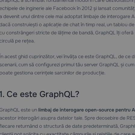
GraphQL a schimbat fundamental modul în care dezvoltatorii 
echipele de inginerie ale Facebook în 2012 și lansat comunită
a devenit unul dintre cele mai adoptat limbaje de interogare 
dacă construiești o aplicație de chat în timp real, un tablou d
cu constrângeri stricte de lățime de bandă, GraphQL îți oferă
circulă pe rețea.
În acest ghid cuprinzător, vei învăța ce este GraphQL, de ce d
scenarii, cum să configurezi primul tău server GraphQL și cum 
poate gestiona cerințele sarcinilor de producție.
1. Ce este GraphQL?
GraphQL este un
limbaj de interogare open-source pentru A
acestor interogări asupra datelor tale. Spre deosebire de RES
fiecare returnând o structură de date predeterminată, Grap
clienții pot solicita cu exactitate câmpurile și relațiile de care