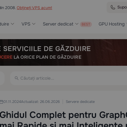
Supo
din 2008.
Obțineți VPS acum!
uire
VPS
Server dedicat
GPU Hosting
 SERVICIILE DE GĂZDUIRE
UCERE
LA ORICE PLAN DE GĂZDUIRE
Servere dedicate
01.11.2024
Actualizat: 26.06.2026
Ghidul Complet pentru GraphQ
mai Rapide și mai Inteligente 