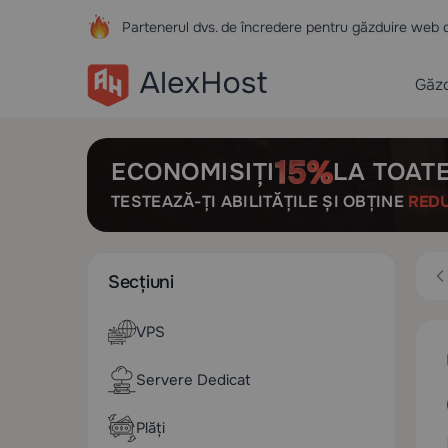
Partenerul dvs. de încredere pentru găzduire web 
Găzd
ECONOMISIȚI
LA TOATE
TESTEAZĂ-ȚI ABILITĂȚILE ȘI OBȚINE
RED
Secțiuni
VPS
Servere Dedicat
Plăți