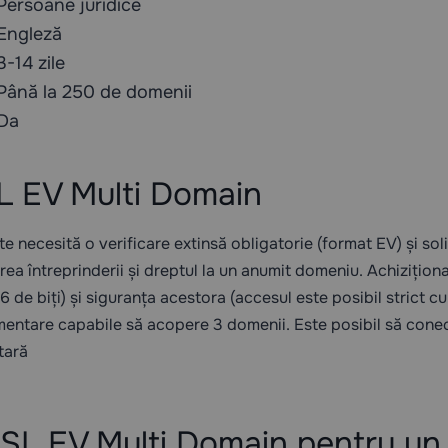
Persoane juridice
Engleză
3-14 zile
Până la 250 de domenii
Da
L EV Multi Domain
 necesită o verificare extinsă obligatorie (format EV) și soli
rea întreprinderii și dreptul la un anumit domeniu. Achizițio
56 de biți) și siguranța acestora (accesul este posibil strict
mentare capabile să acopere 3 domenii. Este posibil să conec
tară
SSL EV Multi Domain pentru un