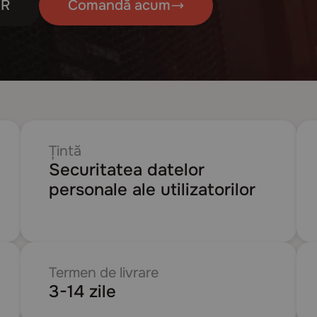
UR
Comandă acum
Țintă
Securitatea datelor
personale ale utilizatorilor
Termen de livrare
3-14 zile