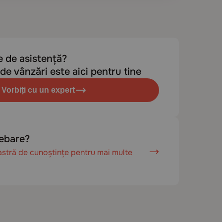
e de asistență?
de vânzări este aici pentru tine
Vorbiți cu un expert
rebare?
astră de cunoștințe pentru mai multe