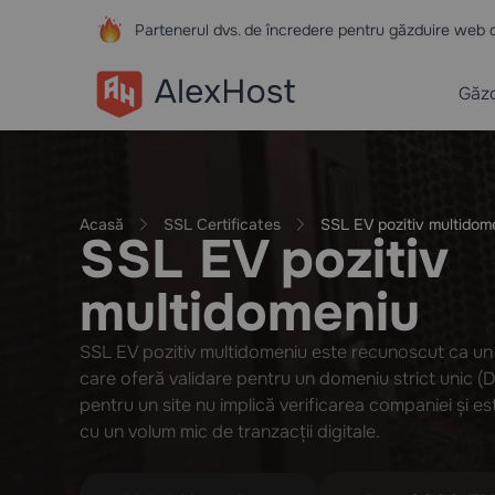
Partenerul dvs. de încredere pentru găzduire web 
Găzd
Acasă
SSL Certificates
SSL EV pozitiv multidom
SSL EV pozitiv
multidomeniu
SSL EV pozitiv multidomeniu este recunoscut ca un 
care oferă validare pentru un domeniu strict unic (
pentru un site nu implică verificarea companiei și 
cu un volum mic de tranzacții digitale.