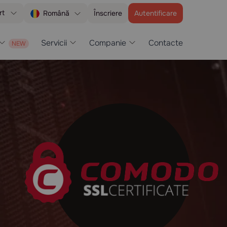
rt
Înscriere
Autentificare
Română
Servicii
Companie
Contacte