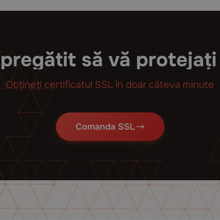
pregătit să vă protejați
Obțineți certificatul SSL în doar câteva minute
Comanda SSL