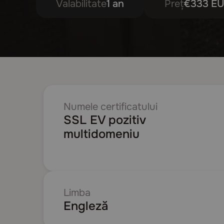
Valabilitate
1 an
Preț
€333 E
Numele certificatului
SSL EV pozitiv
multidomeniu
Limba
Engleză