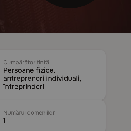
Cumpărător țintă
Persoane fizice,
antreprenori individuali,
întreprinderi
Numărul domeniilor
1