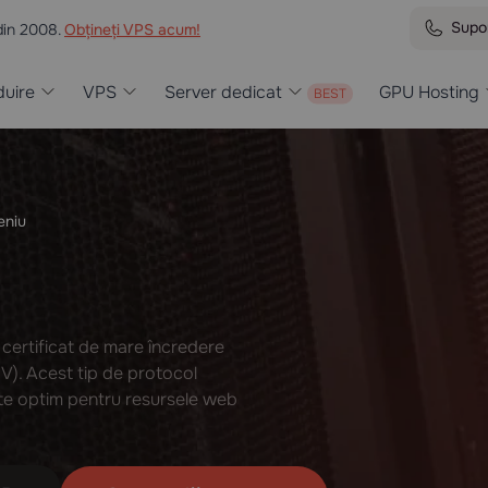
Supo
din 2008.
Obțineți VPS acum!
uire
VPS
Server dedicat
GPU Hosting
eniu
certificat de mare încredere
DV). Acest tip de protocol
este optim pentru resursele web