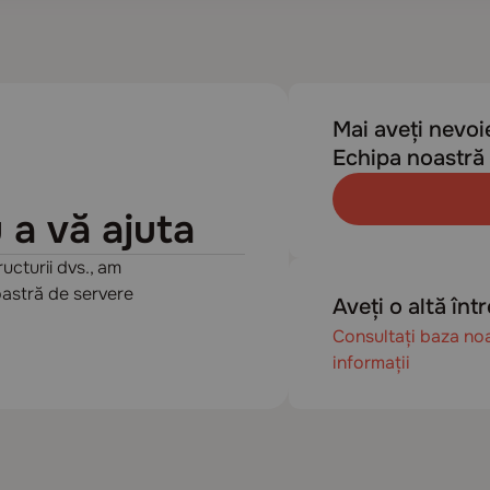
Mai aveți nevoi
Echipa noastră 
 a vă ajuta
ructurii dvs., am
oastră de servere
Aveți o altă înt
Consultați baza no
informații