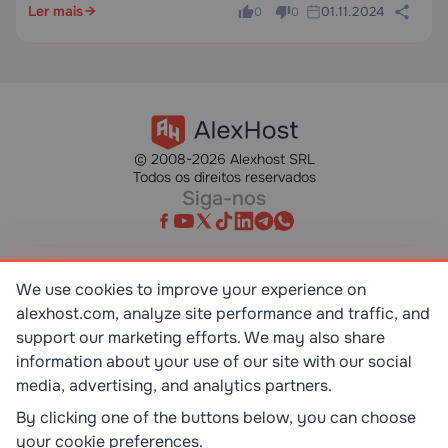
Ler mais
01.11.2024
corrigindo vulnerabilidades…
0
0
© 2008-2026 Alexhost SRL
Todos os direitos reservados
Siga-nos
We use cookies to improve your experience on
SR EN ISO/IEC 27001:2023
alexhost.com, analyze site performance and traffic, and
STANDART
support our marketing efforts. We may also share
information about your use of our site with our social
ISO 9001:2015
media, advertising, and analytics partners.
STANDART
By clicking one of the buttons below, you can choose
your cookie preferences.