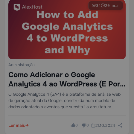
34
20 min
Administração
Como Adicionar o Google
Analytics 4 ao WordPress (E Por
Que Isso Muda Tudo Sobre Seus
O Google Analytics 4 (GA4) é a plataforma de análise web
de geração atual do Google, construída num modelo de
Dados)
dados orientado a eventos que substitui a arquitetura
baseada em sessões do Universal Analytics. Ao contrário do
seu predecessor, o…
Ler mais
21.10.2024
0
0