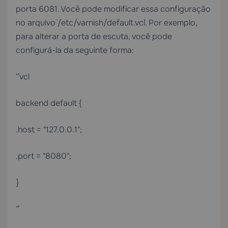
porta 6081. Você pode modificar essa configuração
no arquivo `/etc/varnish/default.vcl`. Por exemplo,
para alterar a porta de escuta, você pode
configurá-la da seguinte forma:
“`vcl
backend default {
.host = "127.0.0.1";
.port = "8080";
}
“`