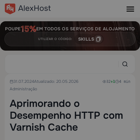
POUPE
EM TODOS OS SERVIÇOS DE ALOJAMENTO
SKILLS
UTILIZAR O CÓDIGO:
31.07.2024
Atualizado: 20.05.2026
32
+1
4 min
Administração
Aprimorando o
Desempenho HTTP com
Varnish Cache