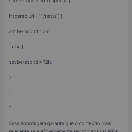
sub vcl_backend_response {
if (bereq.url ~ "^/news") {
set beresp.ttl = 2m;
} else {
set beresp.ttl = 72h;
}
}
“`
Essa abordagem garante que o conteúdo mais
relevante seja eficientemente servido aos usuários.