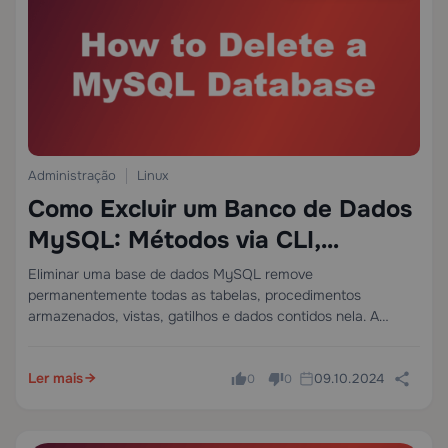
Administração
Linux
Como Excluir um Banco de Dados
MySQL: Métodos via CLI,
phpMyAdmin e cPanel
Eliminar uma base de dados MySQL remove
permanentemente todas as tabelas, procedimentos
armazenados, vistas, gatilhos e dados contidos nela. A
operação é executada com a instrução SQL DROP
DATABASE e é irreversível ao nível do motor — não existe
Ler mais
09.10.2024
nenhum…
0
0