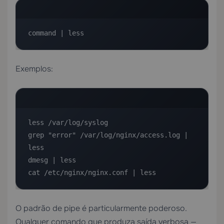
command | less
Exemplos:
less /var/log/syslog

grep "error" /var/log/nginx/access.log | 
less

dmesg | less

cat /etc/nginx/nginx.conf | less
O padrão de pipe é particularmente poderoso.
Qualquer comando que produza saída verbosa —