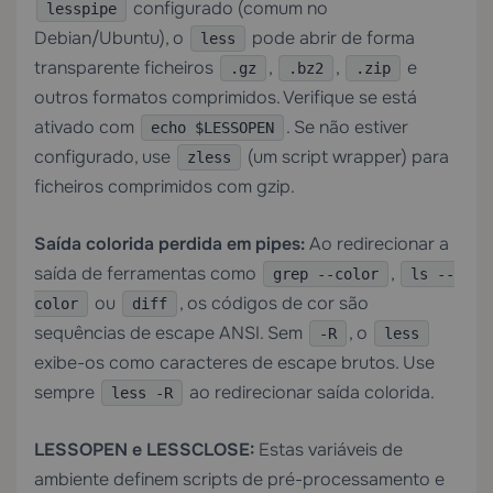
configurado (comum no
lesspipe
Debian/Ubuntu), o
pode abrir de forma
less
transparente ficheiros
,
,
e
.gz
.bz2
.zip
outros formatos comprimidos. Verifique se está
ativado com
. Se não estiver
echo $LESSOPEN
configurado, use
(um script wrapper) para
zless
ficheiros comprimidos com gzip.
Saída colorida perdida em pipes:
Ao redirecionar a
saída de ferramentas como
,
grep --color
ls --
ou
, os códigos de cor são
color
diff
sequências de escape ANSI. Sem
, o
-R
less
exibe-os como caracteres de escape brutos. Use
sempre
ao redirecionar saída colorida.
less -R
LESSOPEN e LESSCLOSE:
Estas variáveis de
ambiente definem scripts de pré-processamento e