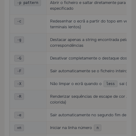
Abrir o ficheiro e saltar diretamente para a p
-p pattern
especificado
Redesenhar o ecrã a partir do topo em vez de f
-c
terminais lentos)
Destacar apenas a string encontrada pela pes
-g
correspondências
Desativar completamente o destaque dos resu
-G
Sair automaticamente se o ficheiro inteiro co
-F
Não limpar o ecrã quando o
sai (deix
-X
less
Renderizar sequências de escape de cor ANSI (
-R
colorida)
Sair automaticamente no segundo fim de fiche
-e
Iniciar na linha número
+n
n