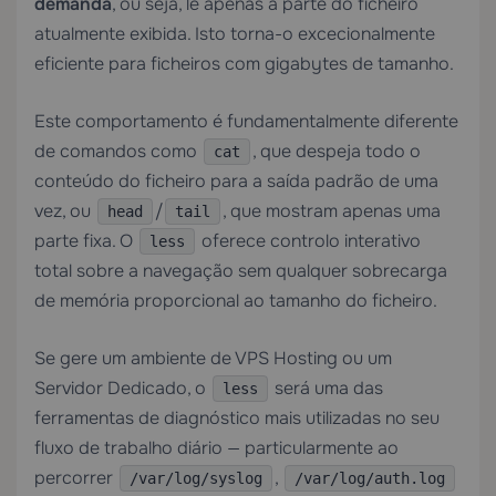
demanda
, ou seja, lê apenas a parte do ficheiro
atualmente exibida. Isto torna-o excecionalmente
eficiente para ficheiros com gigabytes de tamanho.
Este comportamento é fundamentalmente diferente
de comandos como
, que despeja todo o
cat
conteúdo do ficheiro para a saída padrão de uma
vez, ou
/
, que mostram apenas uma
head
tail
parte fixa. O
oferece controlo interativo
less
total sobre a navegação sem qualquer sobrecarga
de memória proporcional ao tamanho do ficheiro.
Se gere um ambiente de
VPS Hosting
ou um
Servidor Dedicado
, o
será uma das
less
ferramentas de diagnóstico mais utilizadas no seu
fluxo de trabalho diário — particularmente ao
percorrer
,
/var/log/syslog
/var/log/auth.log