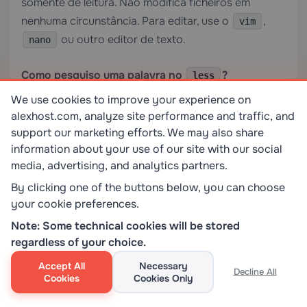
somente de leitura. Não modifica ficheiros em
nenhuma circunstância. Para editar, use o
,
vim
ou outro editor de texto.
nano
Como pesquiso uma palavra no
?
less
We use cookies to improve your experience on
Com o ficheiro aberto no
, digite
e
less
/word
alexhost.com, analyze site performance and traffic, and
pressione Enter para pesquisar para a frente. Use
support our marketing efforts. We may also share
para pesquisar para trás. Pressione
information about your use of our site with our social
?word
n
media, advertising, and analytics partners.
para saltar para a próxima correspondência e
N
para ir para a anterior. As pesquisas suportam
By clicking one of the buttons below, you can choose
expressões regulares.
your cookie preferences.
Note: Some technical cookies will be stored
Por que o
mostra caracteres ilegíveis
less
regardless of your choice.
quando redireciono saída colorida?
Accept All
Necessary
Decline All
Cookies
Cookies Only
As sequências de escape de cor ANSI não são