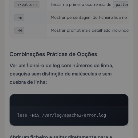
Iniciar na primeira ocorrência de
(
+/pattern
pattern
Mostrar percentagem do ficheiro lida no pro
-m
Mostrar prompt mais detalhado incluindo núm
-M
Combinações Práticas de Opções
Ver um ficheiro de log com números de linha,
pesquisa sem distinção de maiúsculas e sem
quebra de linha:
less -NiS /var/log/apache2/error.log
Abrir um ficheiro e saltar diretamente para a