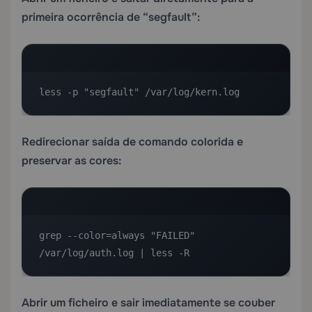
primeira ocorrência de “segfault”:
less -p "segfault" /var/log/kern.log
Redirecionar saída de comando colorida e
preservar as cores:
grep --color=always "FAILED" 
/var/log/auth.log | less -R
Abrir um ficheiro e sair imediatamente se couber