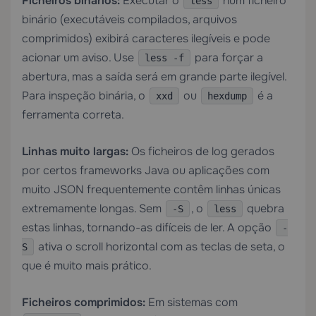
Ficheiros binários:
Executar o
num ficheiro
less
binário (executáveis compilados, arquivos
comprimidos) exibirá caracteres ilegíveis e pode
acionar um aviso. Use
para forçar a
less -f
abertura, mas a saída será em grande parte ilegível.
Para inspeção binária, o
ou
é a
xxd
hexdump
ferramenta correta.
Linhas muito largas:
Os ficheiros de log gerados
por certos frameworks Java ou aplicações com
muito JSON frequentemente contêm linhas únicas
extremamente longas. Sem
, o
quebra
-S
less
estas linhas, tornando-as difíceis de ler. A opção
-
ativa o scroll horizontal com as teclas de seta, o
S
que é muito mais prático.
Ficheiros comprimidos:
Em sistemas com