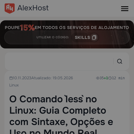
POUPE
EM TODOS OS SERVIÇOS DE ALOJAMENTO
SKILLS
UTILIZAR O CÓDIGO:
10.11.2023
Atualizado: 19.05.2026
35
+1
12 min
Linux
O Comando `less` no
Linux: Guia Completo
com Sintaxe, Opções e
Uso no Mundo Real