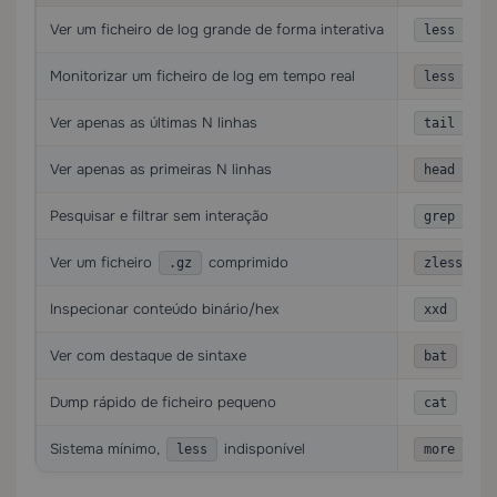
Ver um ficheiro de log grande de forma interativa
less -NiS
Monitorizar um ficheiro de log em tempo real
less +F
Ver apenas as últimas N linhas
tail -n N
Ver apenas as primeiras N linhas
head -n N
Pesquisar e filtrar sem interação
grep
Ver um ficheiro
comprimido
o
.gz
zless
Inspecionar conteúdo binário/hex
ou
xxd
Ver com destaque de sintaxe
(page
bat
Dump rápido de ficheiro pequeno
cat
Sistema mínimo,
indisponível
less
more