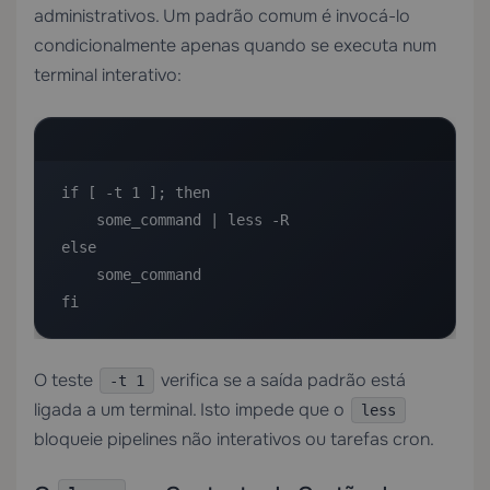
administrativos. Um padrão comum é invocá-lo
condicionalmente apenas quando se executa num
terminal interativo:
if [ -t 1 ]; then

    some_command | less -R

else

    some_command

fi
O teste
verifica se a saída padrão está
-t 1
ligada a um terminal. Isto impede que o
less
bloqueie pipelines não interativos ou tarefas cron.