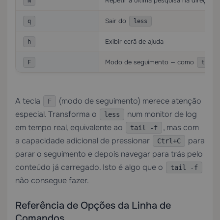
Repetir a última pesquisa na direção 
N
Sair do
q
less
Exibir ecrã de ajuda
h
Modo de seguimento — como
F
tail 
A tecla
(modo de seguimento) merece atenção
F
especial. Transforma o
num monitor de log
less
em tempo real, equivalente ao
, mas com
tail -f
a capacidade adicional de pressionar
para
Ctrl+C
parar o seguimento e depois navegar para trás pelo
conteúdo já carregado. Isto é algo que o
tail -f
não consegue fazer.
Referência de Opções da Linha de
Comandos