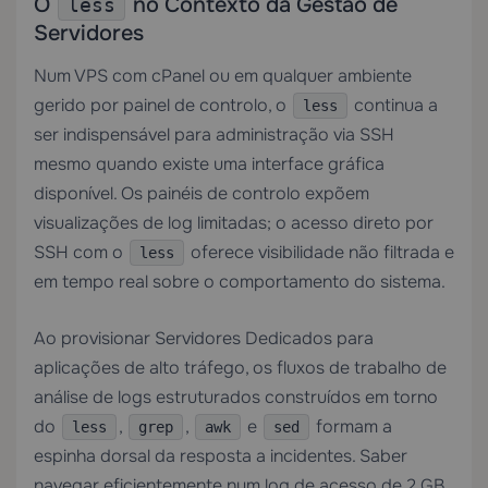
O
no Contexto da Gestão de
less
Servidores
Num
VPS com cPanel
ou em qualquer ambiente
gerido por painel de controlo, o
continua a
less
ser indispensável para administração via SSH
mesmo quando existe uma interface gráfica
disponível. Os painéis de controlo expõem
visualizações de log limitadas; o acesso direto por
SSH com o
oferece visibilidade não filtrada e
less
em tempo real sobre o comportamento do sistema.
Ao provisionar
Servidores Dedicados
para
aplicações de alto tráfego, os fluxos de trabalho de
análise de logs estruturados construídos em torno
do
,
,
e
formam a
less
grep
awk
sed
espinha dorsal da resposta a incidentes. Saber
navegar eficientemente num log de acesso de 2 GB