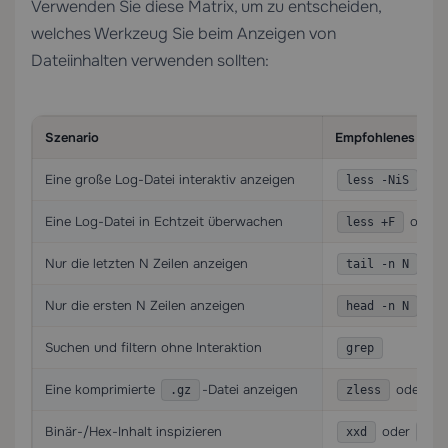
Verwenden Sie diese Matrix, um zu entscheiden,
welches Werkzeug Sie beim Anzeigen von
Dateiinhalten verwenden sollten:
Szenario
Empfohlenes Wer
Eine große Log-Datei interaktiv anzeigen
less -NiS
Eine Log-Datei in Echtzeit überwachen
oder
less +F
Nur die letzten N Zeilen anzeigen
tail -n N
Nur die ersten N Zeilen anzeigen
head -n N
Suchen und filtern ohne Interaktion
grep
Eine komprimierte
-Datei anzeigen
oder
.gz
zless
l
Binär-/Hex-Inhalt inspizieren
oder
xxd
hex