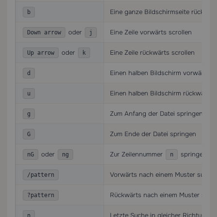
Eine ganze Bildschirmseite rückwärt
b
oder
Eine Zeile vorwärts scrollen
Down arrow
j
oder
Eine Zeile rückwärts scrollen
Up arrow
k
Einen halben Bildschirm vorwärts sc
d
Einen halben Bildschirm rückwärts s
u
Zum Anfang der Datei springen
g
Zum Ende der Datei springen
G
oder
Zur Zeilennummer
springen
nG
ng
n
Vorwärts nach einem Muster suche
/pattern
Rückwärts nach einem Muster such
?pattern
Letzte Suche in gleicher Richtung w
n