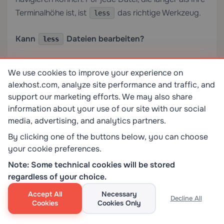
Terminalhöhe ist, ist
das richtige Werkzeug.
less
Kann
Dateien bearbeiten?
less
Nein.
ist ausschließlich ein
less
We use cookies to improve your experience on
schreibgeschützter Viewer. Es verändert Dateien
alexhost.com, analyze site performance and traffic, and
unter keinen Umständen. Zum Bearbeiten
support our marketing efforts. We may also share
verwenden Sie
,
oder einen anderen
vim
nano
information about your use of our site with our social
Texteditor.
media, advertising, and analytics partners.
By clicking one of the buttons below, you can choose
Wie suche ich nach einem Wort in
?
less
your cookie preferences.
Note: Some technical cookies will be stored
Während die Datei in
geöffnet ist, geben Sie
less
regardless of your choice.
ein und drücken Enter, um vorwärts zu
/word
Accept All
Necessary
suchen. Verwenden Sie
, um rückwärts zu
?word
Decline All
Cookies
Cookies Only
suchen. Drücken Sie
, um zum nächsten Treffer
n