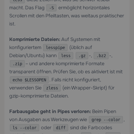
macht. Das Flag
ermöglicht horizontales
-S
Scrollen mit den Pfeiltasten, was weitaus praktischer
ist.
Komprimierte Dateien:
Auf Systemen mit
konfiguriertem
(üblich auf
lesspipe
Debian/Ubuntu) kann
-,
-,
less
.gz
.bz2
– und andere komprimierte Formate
.zip
transparent öffnen. Prüfen Sie, ob es aktiviert ist mit
. Falls nicht konfiguriert,
echo $LESSOPEN
verwenden Sie
(ein Wrapper-Skript) für
zless
gzip-komprimierte Dateien.
Farbausgabe geht in Pipes verloren:
Beim Pipen
von Ausgaben aus Werkzeugen wie
,
grep --color
oder
sind die Farbcodes
ls --color
diff