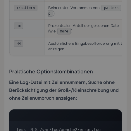
Beim ersten Vorkommen von
begi
+/pattern
pattern
)
p
Prozentualen Anteil der gelesenen Datei in d
-m
(wie
)
more
Ausführlichere Eingabeaufforderung mit Zei
-M
anzeigen
Praktische Optionskombinationen
Eine Log-Datei mit Zeilennummern, Suche ohne
Berücksichtigung der Groß-/Kleinschreibung und
ohne Zeilenumbruch anzeigen:
less -NiS /var/log/apache2/error.log