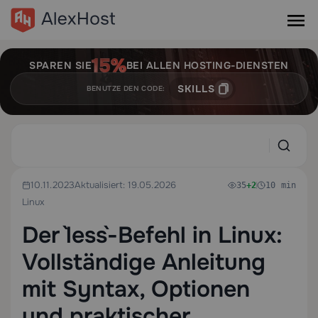
SPAREN SIE
BEI ALLEN HOSTING-DIENSTEN
SKILLS
BENUTZE DEN CODE:
10.11.2023
Aktualisiert: 19.05.2026
35
+2
10 min
Linux
Der `less`-Befehl in Linux:
Vollständige Anleitung
mit Syntax, Optionen
und praktischer