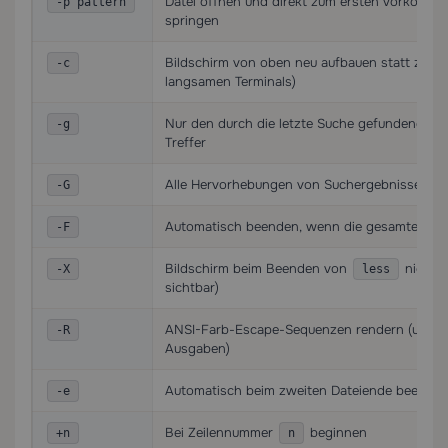
Datei öffnen und direkt zum ersten Vorkomm
-p pattern
springen
Bildschirm von oben neu aufbauen statt zu scr
-c
langsamen Terminals)
Nur den durch die letzte Suche gefundenen Str
-g
Treffer
Alle Hervorhebungen von Suchergebnissen vol
-G
Automatisch beenden, wenn die gesamte Datei
-F
Bildschirm beim Beenden von
nicht l
-X
less
sichtbar)
ANSI-Farb-Escape-Sequenzen rendern (unverzi
-R
Ausgaben)
Automatisch beim zweiten Dateiende beende
-e
Bei Zeilennummer
beginnen
+n
n