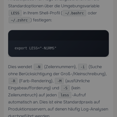
Standardoptionen über die Umgebungsvariable
in Ihrem Shell-Profil (
oder
LESS
~/.bashrc
) festlegen:
~/.zshrc
export LESS="-NiRMS"
Dies wendet
(Zeilennummern),
(Suche
-N
-i
ohne Berücksichtigung der Groß-/Kleinschreibung),
(Farb-Rendering),
(ausführliche
-R
-M
Eingabeaufforderung) und
(kein
-S
Zeilenumbruch) auf jeden
-Aufruf
less
automatisch an. Dies ist eine Standardpraxis auf
Produktionsservern, auf denen häufig Log-Analysen
durchgeführt werden.