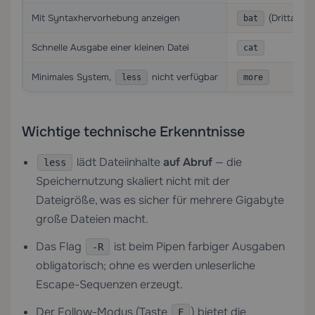
Mit Syntaxhervorhebung anzeigen
(Drittanbie
bat
Schnelle Ausgabe einer kleinen Datei
cat
Minimales System,
nicht verfügbar
less
more
Wichtige technische Erkenntnisse
lädt Dateiinhalte
auf Abruf
— die
less
Speichernutzung skaliert nicht mit der
Dateigröße, was es sicher für mehrere Gigabyte
große Dateien macht.
Das Flag
ist beim Pipen farbiger Ausgaben
-R
obligatorisch; ohne es werden unleserliche
Escape-Sequenzen erzeugt.
Der Follow-Modus (Taste
) bietet die
F