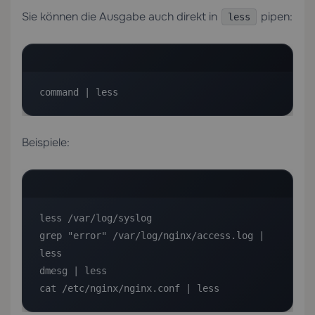
Sie können die Ausgabe auch direkt in
pipen:
less
command | less
Beispiele:
less /var/log/syslog

grep "error" /var/log/nginx/access.log | 
less

dmesg | less

cat /etc/nginx/nginx.conf | less