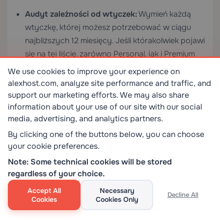
Audyt zależności od wtyczek:
Wymień każdą
wtyczkę, której możesz potrzebować w ciągu
najbliższych 12 miesięcy. Jeśli którakolwiek pojawi
się na tej liście, zarówno Personal, jak i Premium
są zdyskwalifikowane — potrzebujesz planu
We use cookies to improve your experience on
Business lub samodzielnie hostowanego.
alexhost.com, analyze site performance and traffic, and
support our marketing efforts. We may also share
Prognoza miejsca:
Oszacuj miesięczny wolumen
information about your use of our site with our social
przesyłanych multimediów w megabajtach.
media, advertising, and analytics partners.
Pomnóż przez 24. Jeśli wynik przekracza 3 000
By clicking one of the buttons below, you can choose
MB, Personal jest niewystarczający. Jeśli
your cookie preferences.
przekracza 13 000 MB, żaden z planów nie
Note: Some technical cookies will be stored
sprawdzi się długoterminowo.
regardless of your choice.
Harmonogram monetyzacji:
Jeśli planujesz
Accept All
Necessary
Decline All
monetyzację w ciągu sześciu miesięcy, zacznij od
Cookies
Cookies Only
Premium. Zatwierdzenie WordAds zajmuje czas, a