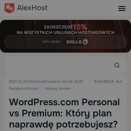
ZAOSZCZĘDŹ
NA WSZYSTKICH USŁUGACH HOSTINGOWYCH
SKILLS
UŻYJ KODU:
22.10.2024
Zaktualizowano: 04.06.2026
31
+2
14 min
Bezpieczeństwo
Nazwy domen
WordPress.com Personal
vs Premium: Który plan
naprawdę potrzebujesz?