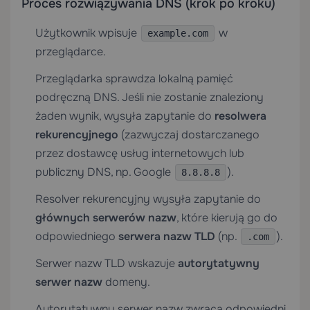
Proces rozwiązywania DNS (krok po kroku)
Użytkownik wpisuje
w
example.com
przeglądarce.
Przeglądarka sprawdza lokalną pamięć
podręczną DNS. Jeśli nie zostanie znaleziony
żaden wynik, wysyła zapytanie do
resolwera
rekurencyjnego
(zazwyczaj dostarczanego
przez dostawcę usług internetowych lub
publiczny DNS, np. Google
).
8.8.8.8
Resolver rekurencyjny wysyła zapytanie do
głównych serwerów nazw
, które kierują go do
odpowiedniego
serwera nazw TLD
(np.
).
.com
Serwer nazw TLD wskazuje
autorytatywny
serwer nazw
domeny.
Autorytatywny serwer nazw zwraca odpowiedni