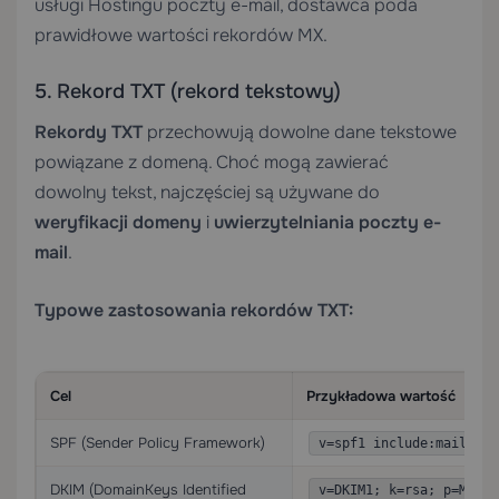
usługi
Hostingu poczty e-mail
, dostawca poda
prawidłowe wartości rekordów MX.
5. Rekord TXT (rekord tekstowy)
Rekordy TXT
przechowują dowolne dane tekstowe
powiązane z domeną. Choć mogą zawierać
dowolny tekst, najczęściej są używane do
weryfikacji domeny
i
uwierzytelniania poczty e-
mail
.
Typowe zastosowania rekordów TXT:
Cel
Przykładowa wartość
SPF (Sender Policy Framework)
v=spf1 include:mailprov
DKIM (DomainKeys Identified
v=DKIM1; k=rsa; p=MIGfM