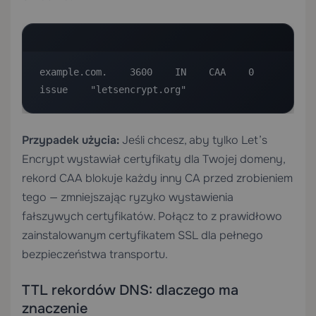
example.com.    3600    IN    CAA    0    
issue    "letsencrypt.org"
Przypadek użycia:
Jeśli chcesz, aby tylko Let’s
Encrypt wystawiał certyfikaty dla Twojej domeny,
rekord CAA blokuje każdy inny CA przed zrobieniem
tego — zmniejszając ryzyko wystawienia
fałszywych certyfikatów. Połącz to z prawidłowo
zainstalowanym
certyfikatem SSL
dla pełnego
bezpieczeństwa transportu.
TTL rekordów DNS: dlaczego ma
znaczenie