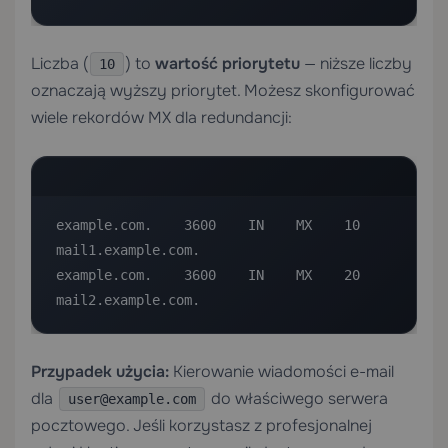
Liczba (
) to
wartość priorytetu
— niższe liczby
10
oznaczają wyższy priorytet. Możesz skonfigurować
wiele rekordów MX dla redundancji:
example.com.    3600    IN    MX    10    
mail1.example.com.

example.com.    3600    IN    MX    20    
mail2.example.com.
Przypadek użycia:
Kierowanie wiadomości e-mail
dla
do właściwego serwera
user@example.com
pocztowego. Jeśli korzystasz z profesjonalnej