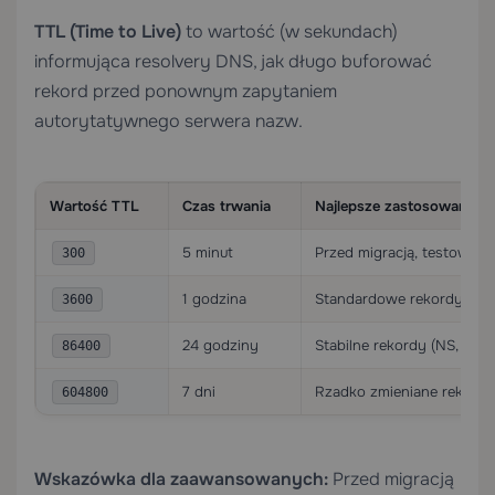
TTL (Time to Live)
to wartość (w sekundach)
informująca resolvery DNS, jak długo buforować
rekord przed ponownym zapytaniem
autorytatywnego serwera nazw.
Wartość TTL
Czas trwania
Najlepsze zastosowanie
5 minut
Przed migracją, testowani
300
1 godzina
Standardowe rekordy WW
3600
24 godziny
Stabilne rekordy (NS, MX)
86400
7 dni
Rzadko zmieniane rekordy
604800
Wskazówka dla zaawansowanych:
Przed migracją