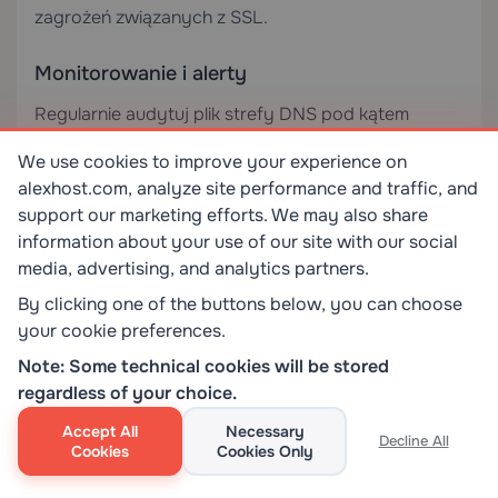
zagrożeń związanych z SSL.
Monitorowanie i alerty
Regularnie audytuj plik strefy DNS pod kątem
nieautoryzowanych zmian. Wielu dostawców
We use cookies to improve your experience on
hostingu i usług DNS oferuje powiadomienia o
alexhost.com, analyze site performance and traffic, and
zmianach — włącz je wszędzie tam, gdzie to
support our marketing efforts. We may also share
możliwe.
information about your use of our site with our social
media, advertising, and analytics partners.
Wybór odpowiedniej platformy
By clicking one of the buttons below, you can choose
hostingowej do zarządzania DNS
your cookie preferences.
Jakość zarządzania DNS zależy w dużej mierze od
Note: Some technical cookies will be stored
regardless of your choice.
środowiska hostingowego. Oto krótkie porównanie:
Accept All
Necessary
Decline All
Cookies
Cookies Only
Typ hostingu
Kontrola DNS