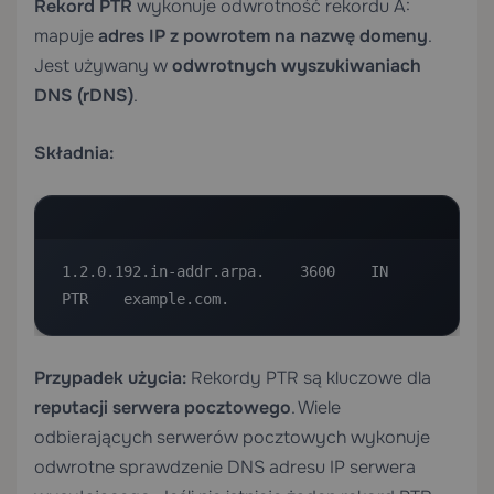
Rekord PTR
wykonuje odwrotność rekordu A:
mapuje
adres IP z powrotem na nazwę domeny
.
Jest używany w
odwrotnych wyszukiwaniach
DNS (rDNS)
.
Składnia:
1.2.0.192.in-addr.arpa.    3600    IN    
PTR    example.com.
Przypadek użycia:
Rekordy PTR są kluczowe dla
reputacji serwera pocztowego
. Wiele
odbierających serwerów pocztowych wykonuje
odwrotne sprawdzenie DNS adresu IP serwera