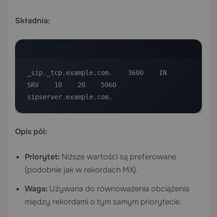
Składnia:
_sip._tcp.example.com.    3600    IN    
SRV    10    20    5060    
sipserver.example.com.
Opis pól:
Priorytet:
Niższe wartości są preferowane
(podobnie jak w rekordach MX).
Waga:
Używana do równoważenia obciążenia
między rekordami o tym samym priorytecie.