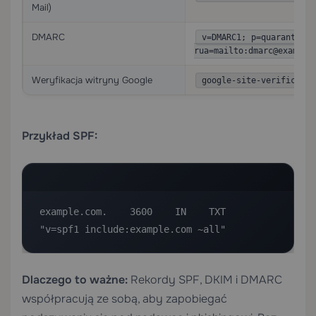
Mail)
DMARC
v=DMARC1; p=quarantine;
rua=mailto:dmarc@example
Weryfikacja witryny Google
google-site-verificatio
Przykład SPF:
example.com.    3600    IN    TXT    
"v=spf1 include:example.com ~all"
Dlaczego to ważne:
Rekordy SPF, DKIM i DMARC
współpracują ze sobą, aby zapobiegać