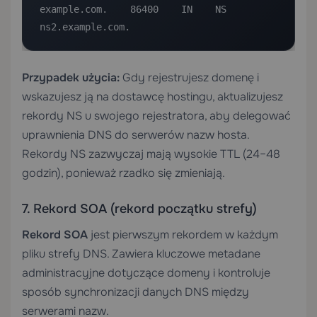
example.com.    86400    IN    NS    
ns2.example.com.
Przypadek użycia:
Gdy rejestrujesz domenę i
wskazujesz ją na dostawcę hostingu, aktualizujesz
rekordy NS u swojego rejestratora, aby delegować
uprawnienia DNS do serwerów nazw hosta.
Rekordy NS zazwyczaj mają wysokie TTL (24–48
godzin), ponieważ rzadko się zmieniają.
7. Rekord SOA (rekord początku strefy)
Rekord SOA
jest pierwszym rekordem w każdym
pliku strefy DNS. Zawiera kluczowe metadane
administracyjne dotyczące domeny i kontroluje
sposób synchronizacji danych DNS między
serwerami nazw.