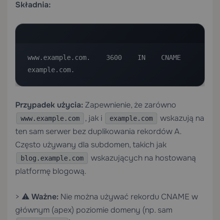
Składnia:
www.example.com.    3600    IN    CNAME    
example.com.
Przypadek użycia:
Zapewnienie, że zarówno
, jak i
wskazują na
www.example.com
example.com
ten sam serwer bez duplikowania rekordów A.
Często używany dla subdomen, takich jak
wskazujących na hostowaną
blog.example.com
platformę blogową.
> ⚠️
Ważne:
Nie można używać rekordu CNAME w
głównym (apex) poziomie domeny (np. sam