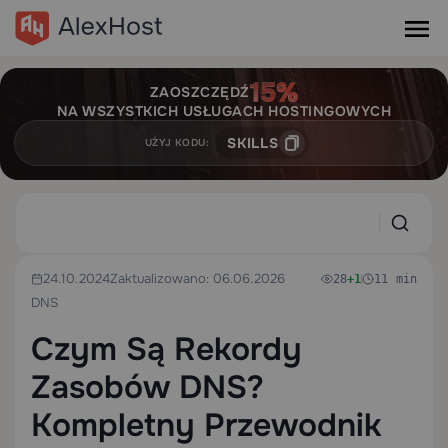
ZAOSZCZĘDŹ
NA WSZYSTKICH USŁUGACH HOSTINGOWYCH
SKILLS
UŻYJ KODU:
24.10.2024
Zaktualizowano: 06.06.2026
28
+1
11 min
DNS
Czym Są Rekordy
Zasobów DNS?
Kompletny Przewodnik