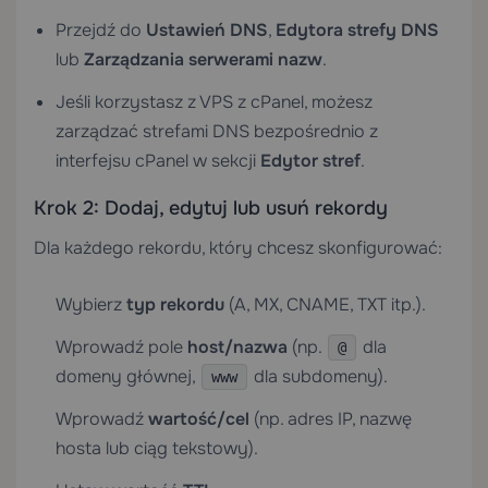
Przejdź do
Ustawień DNS
,
Edytora strefy DNS
lub
Zarządzania serwerami nazw
.
Jeśli korzystasz z
VPS z cPanel
, możesz
zarządzać strefami DNS bezpośrednio z
interfejsu cPanel w sekcji
Edytor stref
.
Krok 2: Dodaj, edytuj lub usuń rekordy
Dla każdego rekordu, który chcesz skonfigurować:
Wybierz
typ rekordu
(A, MX, CNAME, TXT itp.).
Wprowadź pole
host/nazwa
(np.
dla
@
domeny głównej,
dla subdomeny).
www
Wprowadź
wartość/cel
(np. adres IP, nazwę
hosta lub ciąg tekstowy).