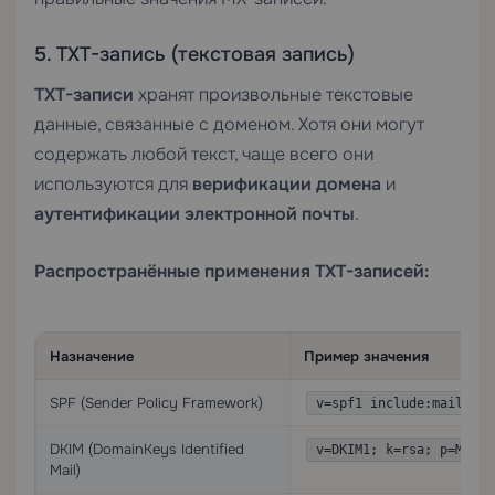
5. TXT-запись (текстовая запись)
TXT-записи
хранят произвольные текстовые
данные, связанные с доменом. Хотя они могут
содержать любой текст, чаще всего они
используются для
верификации домена
и
аутентификации электронной почты
.
Распространённые применения TXT-записей:
Назначение
Пример значения
SPF (Sender Policy Framework)
v=spf1 include:mailprov
DKIM (DomainKeys Identified
v=DKIM1; k=rsa; p=MIGfM
Mail)