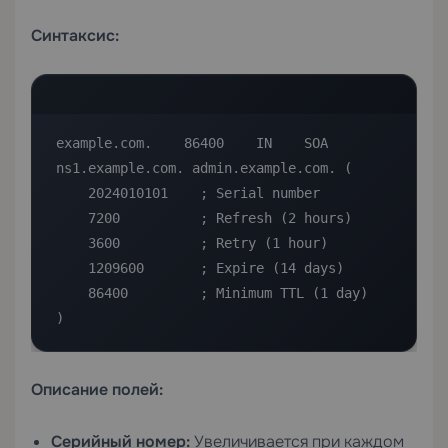
Синтаксис:
example.com.    86400    IN    SOA    
ns1.example.com. admin.example.com. (

    2024010101    ; Serial number

    7200          ; Refresh (2 hours)

    3600          ; Retry (1 hour)

    1209600       ; Expire (14 days)

    86400         ; Minimum TTL (1 day)

)
Описание полей:
Серийный номер:
Увеличивается при каждом