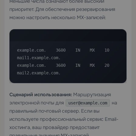
меньшие числа означают более высокий
приоритет. Для обеспечения резервирования
можно настроить несколько MX-записей:
example.com.    3600    IN    MX    10    
mail1.example.com.

example.com.    3600    IN    MX    20    
mail2.example.com.
Сценарий использования:
Маршрутизация
электронной почты для
на
user@example.com
правильный почтовый сервер. Если вы
используете профессиональный сервис
Email-
хостинга
, ваш провайдер предоставит
правильные значения MX-записей.