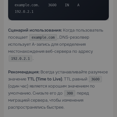
example.com.    3600    IN    A    
192.0.2.1
Сценарий использования:
Когда пользователь
посещает
, DNS-резолвер
example.com
использует A-запись для определения
местонахождения веб-сервера по адресу
.
192.0.2.1
Рекомендация:
Всегда устанавливайте разумное
значение
TTL (Time to Live)
. TTL равный
3600
(один час) является хорошим значением по
умолчанию. Снизьте его до
перед
300
миграцией сервера, чтобы изменения
распространялись быстрее.