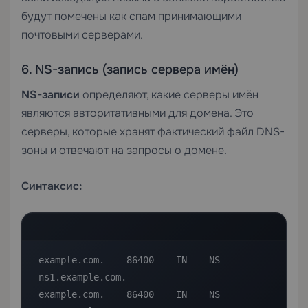
будут помечены как спам принимающими
почтовыми серверами.
6. NS-запись (запись сервера имён)
NS-записи
определяют, какие серверы имён
являются авторитативными для домена. Это
серверы, которые хранят фактический файл DNS-
зоны и отвечают на запросы о домене.
Синтаксис:
example.com.    86400    IN    NS    
ns1.example.com.

example.com.    86400    IN    NS    