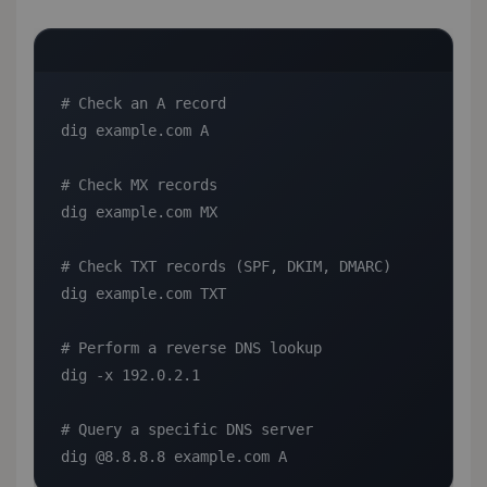
# Check an A record

dig example.com A

# Check MX records

dig example.com MX

# Check TXT records (SPF, DKIM, DMARC)

dig example.com TXT

# Perform a reverse DNS lookup

dig -x 192.0.2.1

# Query a specific DNS server

dig @8.8.8.8 example.com A