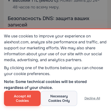
Высокий TTL (86400 с):
Может занять до 24–
48 часов по всему миру.
Безопасность DNS: защита ваших
записей
DNS является частой целью атак. Вот наиболее
We use cookies to improve your experience on
важные меры безопасности, которые следует
alexhost.com, analyze site performance and traffic, and
support our marketing efforts. We may also share
реализовать:
information about your use of our site with our social
media, advertising, and analytics partners.
DNSSEC (расширения безопасности DNS)
By clicking one of the buttons below, you can choose
DNSSEC добавляет криптографические подписи к
your cookie preferences.
DNS-записям, позволяя резолверам проверять
Note: Some technical cookies will be stored
подлинность ответов и убеждаться в том, что они
regardless of your choice.
не были подделаны. Это защищает от
отравления
DNS-кэша
и
атак типа «человек посередине»
.
Accept All
Necessary
Decline All
Cookies
Cookies Only
Аутентификация электронной почты (SPF +