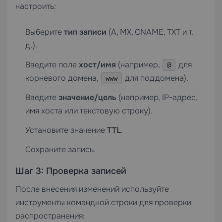
настроить:
Выберите
тип записи
(A, MX, CNAME, TXT и т.
д.).
Введите поле
хост/имя
(например,
для
@
корневого домена,
для поддомена).
www
Введите
значение/цель
(например, IP-адрес,
имя хоста или текстовую строку).
Установите значение
TTL
.
Сохраните запись.
Шаг 3: Проверка записей
После внесения изменений используйте
инструменты командной строки для проверки
распространения: