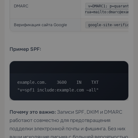
DMARC
v=DMARC1; p=quarantine;
rua=mailto:dmarc@example
Верификация сайта Google
google-site-verificatio
Пример SPF:
example.com.    3600    IN    TXT    
"v=spf1 include:example.com ~all"
Почему это важно:
Записи SPF, DKIM и DMARC
работают совместно для предотвращения
подделки электронной почты и фишинга. Без них
ваши исходящие письма с большей вероятностью