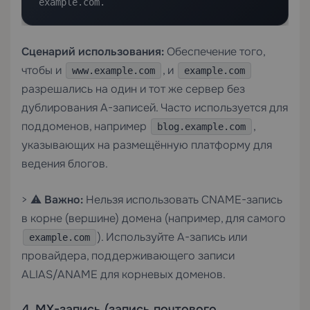
example.com.
Сценарий использования:
Обеспечение того,
чтобы и
, и
www.example.com
example.com
разрешались на один и тот же сервер без
дублирования A-записей. Часто используется для
поддоменов, например
,
blog.example.com
указывающих на размещённую платформу для
ведения блогов.
> ⚠️
Важно:
Нельзя использовать CNAME-запись
в корне (вершине) домена (например, для самого
). Используйте A-запись или
example.com
провайдера, поддерживающего записи
ALIAS/ANAME для корневых доменов.
4. MX-запись (запись почтового