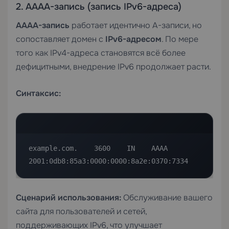
2. AAAA-запись (запись IPv6-адреса)
AAAA-запись
работает идентично A-записи, но
сопоставляет домен с
IPv6-адресом
. По мере
того как IPv4-адреса становятся всё более
дефицитными, внедрение IPv6 продолжает расти.
Синтаксис:
example.com.    3600    IN    AAAA    
2001:0db8:85a3:0000:0000:8a2e:0370:7334
Сценарий использования:
Обслуживание вашего
сайта для пользователей и сетей,
поддерживающих IPv6, что улучшает