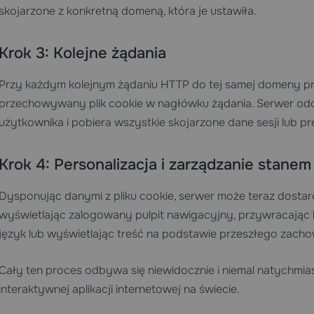
skojarzone z konkretną domeną, która je ustawiła.
Krok 3: Kolejne żądania
Przy każdym kolejnym żądaniu HTTP do tej samej domeny p
przechowywany plik cookie w nagłówku żądania. Serwer odc
użytkownika i pobiera wszystkie skojarzone dane sesji lub pre
Krok 4: Personalizacja i zarządzanie stanem
Dysponując danymi z pliku cookie, serwer może teraz dost
wyświetlając zalogowany pulpit nawigacyjny, przywracając
język lub wyświetlając treść na podstawie przeszłego zacho
Cały ten proces odbywa się niewidocznie i niemal natychmia
interaktywnej aplikacji internetowej na świecie.