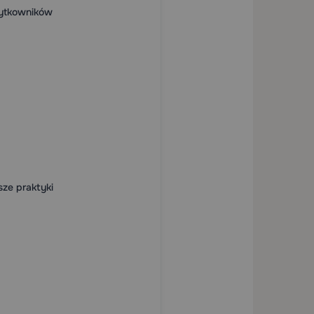
żytkowników
sze praktyki