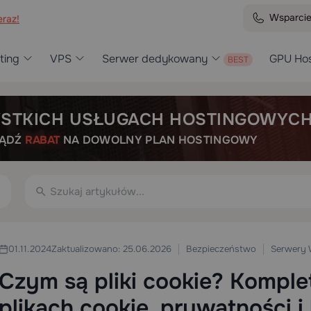
Wsparci
raz!
ting
VPS
Serwer dedykowany
GPU Hos
STKICH USŁUGACH HOSTINGOWYC
BĄDŹ
RABAT
NA DOWOLNY PLAN HOSTINGOWY
Bezpieczeństwo
Serwery 
01.11.2024
Zaktualizowano: 25.06.2026
Czym są pliki cookie? Kompl
plikach cookie, prywatności 