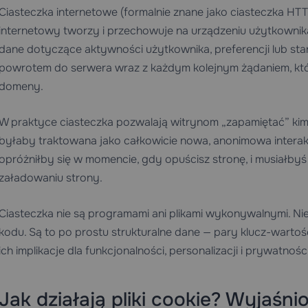
Ciasteczka internetowe (formalnie znane jako ciasteczka HTTP
internetowy tworzy i przechowuje na urządzeniu użytkownika,
dane dotyczące aktywności użytkownika, preferencji lub stan
powrotem do serwera wraz z każdym kolejnym żądaniem, któ
domeny.
W praktyce ciasteczka pozwalają witrynom „zapamiętać” kim j
byłaby traktowana jako całkowicie nowa, anonimowa interak
opróżniłby się w momencie, gdy opuścisz stronę, i musiałb
załadowaniu strony.
Ciasteczka nie są programami ani plikami wykonywalnymi. N
kodu. Są to po prostu strukturalne dane — pary klucz-warto
ich implikacje dla funkcjonalności, personalizacji i prywatnoś
Jak działają pliki cookie? Wyjaśn