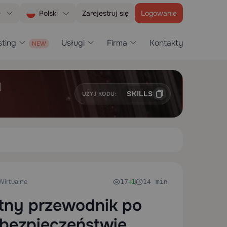
e
Zarejestruj się
Logowanie
Polski
ting
Usługi
Firma
Kontakty
H
SKILLS
UŻYJ KODU:
Wirtualne
17
14 min
+1
etny przewodnik po
i bezpieczeństwie