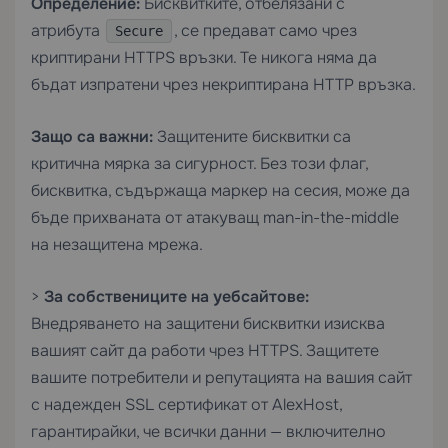
Определение:
Бисквитките, отбелязани с
атрибута
, се предават само чрез
Secure
криптирани HTTPS връзки. Те никога няма да
бъдат изпратени чрез некриптирана HTTP връзка.
Защо са важни:
Защитените бисквитки са
критична мярка за сигурност. Без този флаг,
бисквитка, съдържаща маркер на сесия, може да
бъде прихваната от атакуващ man-in-the-middle
на незащитена мрежа.
>
За собствениците на уебсайтове:
Внедряването на защитени бисквитки изисква
вашият сайт да работи чрез HTTPS. Защитете
вашите потребители и репутацията на вашия сайт
с надежден
SSL сертификат
от AlexHost,
гарантирайки, че всички данни — включително