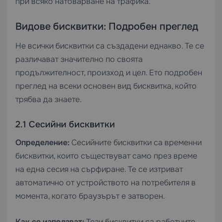
при всяко натоварване на трафика.
Видове бисквитки: Подробен преглед
Не всички бисквитки са създадени еднакво. Те се
различават значително по своята
продължителност, произход и цел. Ето подробен
преглед на всеки основен вид бисквитка, който
трябва да знаете.
2.1 Сесийни бисквитки
Определение:
Сесийните бисквитки са временни
бисквитки, които съществуват само през време
на една сесия на сърфиране. Те се изтриват
автоматично от устройството на потребителя в
момента, когато браузърът е затворен.
Как се използват:
Тези бисквитки са работните