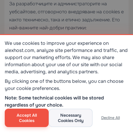
За разработчиците и администраторите на
уебсайтове, отговорното внедряване на cookies е
както техническо, така и етично задължение. Ето
най-важните най-добри практики:
Винаги използвайте флага Secure при
We use cookies to improve your experience on
чувствителни cookies
alexhost.com, analyze site performance and traffic, and
support our marketing efforts. We may also share
Всеки cookie, съдържащ токен на сесия,
information about your use of our site with our social
удостоверяващи данни или личен идентификатор,
media, advertising, and analytics partners.
трябва да включва флага
. Това
Secure
By clicking one of the buttons below, you can choose
гарантира, че никога не се предава през
your cookie preferences.
незашифрирана връзка.
Note: Some technical cookies will be stored
regardless of your choice.
Винаги използвайте HttpOnly при cookies
на сесия
Accept All
Necessary
Decline All
Cookies
Cookies Only
Cookies на сесия и удостоверяване винаги трябва