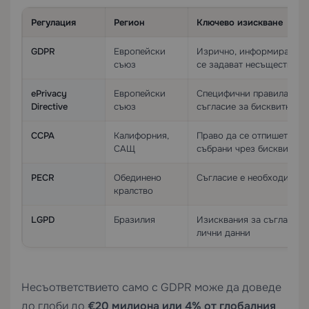
Регулация
Регион
Ключево изискване
GDPR
Европейски
Изрично, информирано с
съюз
се задават несъществени
ePrivacy
Европейски
Специфични правила за 
Directive
съюз
съгласие за бисквитки
CCPA
Калифорния,
Право да се отпишете от
САЩ
събрани чрез бисквитки
PECR
Обединено
Съгласие е необходимо з
кралство
LGPD
Бразилия
Изисквания за съгласие 
лични данни
Несъответствието само с GDPR може да доведе
до глоби до
€20 милиона или 4% от глобалния