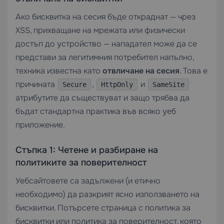
Ако бисквитка на сесия бъде откраднат — чрез
XSS, прихващане на мрежата или физически
достъп до устройство — нападател може да се
представи за легитимния потребител напълно,
техника известна като
отвличане на сесия
. Това е
причината
,
и
Secure
HttpOnly
SameSite
атрибутите да съществуват и защо трябва да
бъдат стандартна практика във всяко уеб
приложение.
Стъпка 1: Четене и разбиране на
политиките за поверителност
Уебсайтовете са задължени (и етично
необходимо) да разкрият ясно използването на
бисквитки. Потърсете страница с политика за
бисквитки или политика за поверителност, която