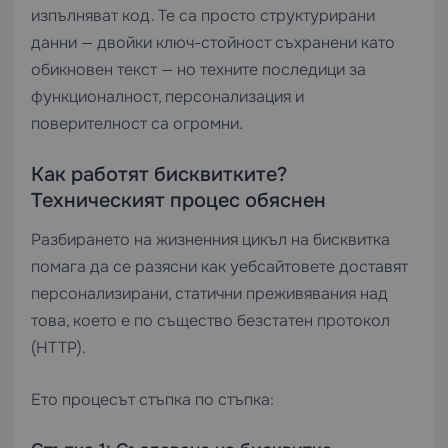
изпълняват код. Те са просто структурирани
данни — двойки ключ-стойност съхранени като
обикновен текст — но техните последици за
функционалност, персонализация и
поверителност са огромни.
Как работят бисквитките?
Техническият процес обяснен
Разбирането на жизненния цикъл на бисквитка
помага да се разясни как уебсайтовете доставят
персонализирани, статични преживявания над
това, което е по същество безстатен протокол
(HTTP).
Ето процесът стъпка по стъпка: