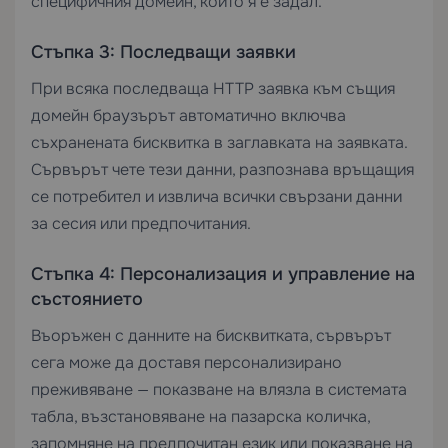
специфичния домейн, който я е задал.
Стъпка 3: Последващи заявки
При всяка последваща HTTP заявка към същия
домейн браузърът автоматично включва
съхранената бисквитка в заглавката на заявката.
Сървърът чете тези данни, разпознава връщащия
се потребител и извлича всички свързани данни
за сесия или предпочитания.
Стъпка 4: Персонализация и управление на
състоянието
Въоръжен с данните на бисквитката, сървърът
сега може да доставя персонализирано
преживяване — показване на влязла в системата
табла, възстановяване на пазарска количка,
запомняне на предпочитан език или показване на