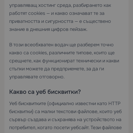
управляващ хостинг среда, разбирането как
работят cookies — и какво означават те за
приватността и сигурността — е съществено
знание в днешния цифров пейзаж.
В този всеобхватен водач ще разберем точно
какво са cookies, различните типове, които ще
срещнете, как функционират технически и какви
стъпки можете да предприемете, за да ги
управлявате отговорно.
Какво са уеб бисквитки?
Уеб бисквитките (официално известни като HTTP
бисквитки) са малки текстови файлове, които уеб
сървър създава и съхранява на устройството на
потребител, когато посети уебсайт. Тези файлове