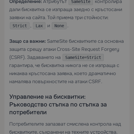
Определение:
Атрибутът
контролира
SameSite
дали бисквитка се изпраща заедно с кръстосани
заявки на сайта. Той приема три стойности:
,
и
.
Strict
Lax
None
Защо са важни:
SameSite бисквитките са основна
защита срещу атаки Cross-Site Request Forgery
(CSRF). Задаването на
SameSite=Strict
гарантира, че бисквитка никога не се изпраща с
никаква кръстосана заявка, което драматично
намалява повърхностите на атаки CSRF.
Управление на бисквитки:
Ръководство стъпка по стъпка за
потребители
Потребителите запазват смислена контрола над
бисквитките, съхранени на техните устройства.