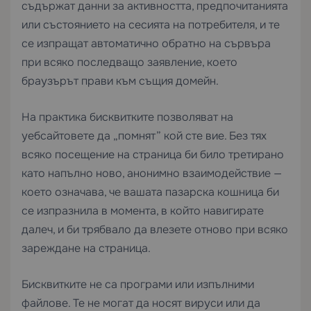
съдържат данни за активността, предпочитанията
или състоянието на сесията на потребителя, и те
се изпращат автоматично обратно на сървъра
при всяко последващо заявление, което
браузърът прави към същия домейн.
На практика бисквитките позволяват на
уебсайтовете да „помнят” кой сте вие. Без тях
всяко посещение на страница би било третирано
като напълно ново, анонимно взаимодействие —
което означава, че вашата пазарска кошница би
се изпразнила в момента, в който навигирате
далеч, и би трябвало да влезете отново при всяко
зареждане на страница.
Бисквитките не са програми или изпълними
файлове. Те не могат да носят вируси или да