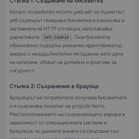
Стъпка 1: Създаване на бисквитка
Когато потребител посети уебсайт за първи път,
уеб сървърът генерира бисквитка и я включва в
заглавката на HTTP отговора, използвайки
директивата
. Тази бисквитка
Set-Cookie
обикновено съдържа уникален идентификатор
заедно с незадължителни метаданни, като дата
на изтичане, обхват на домейна и флагове за
сигурност.
Стъпка 2: Съхранение в браузър
Браузърът на потребителя получава бисквитката
и я съхранява локално на устройството.
Местоположението на съхранилището варира в
зависимост от операционната система и
браузъра, но данните винаги са свързани със