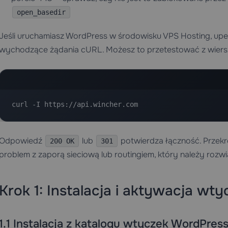
open_basedir
Jeśli uruchamiasz WordPress w środowisku
VPS Hosting
, up
wychodzące żądania cURL. Możesz to przetestować z wiers
curl -I https://api.wincher.com
Odpowiedź
lub
potwierdza łączność. Przekro
200 OK
301
problem z zaporą sieciową lub routingiem, który należy rozw
Krok 1: Instalacja i aktywacja wty
1.1 Instalacja z katalogu wtyczek WordPres