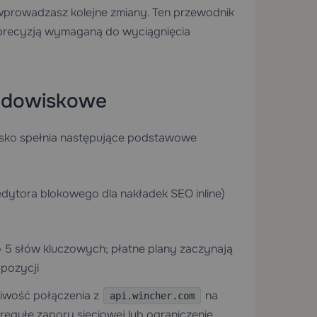
y wprowadzasz kolejne zmiany. Ten przewodnik
 precyzją wymaganą do wyciągnięcia
rodowiskowe
wisko spełnia następujące podstawowe
ytora blokowego dla nakładek SEO inline)
5 słów kluczowych; płatne plany zaczynają
 pozycji
iwość połączenia z
na
api.wincher.com
regułę zapory sieciowej lub ograniczenie