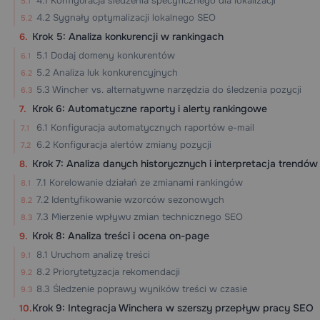
4.1 Konfiguracja śledzenia specyficznego dla lokalizacji
4.2 Sygnały optymalizacji lokalnego SEO
Krok 5: Analiza konkurencji w rankingach
5.1 Dodaj domeny konkurentów
5.2 Analiza luk konkurencyjnych
5.3 Wincher vs. alternatywne narzędzia do śledzenia pozycji
Krok 6: Automatyczne raporty i alerty rankingowe
6.1 Konfiguracja automatycznych raportów e-mail
6.2 Konfiguracja alertów zmiany pozycji
Krok 7: Analiza danych historycznych i interpretacja trendów
7.1 Korelowanie działań ze zmianami rankingów
7.2 Identyfikowanie wzorców sezonowych
7.3 Mierzenie wpływu zmian technicznego SEO
Krok 8: Analiza treści i ocena on-page
8.1 Uruchom analizę treści
8.2 Priorytetyzacja rekomendacji
8.3 Śledzenie poprawy wyników treści w czasie
Krok 9: Integracja Winchera w szerszy przepływ pracy SEO