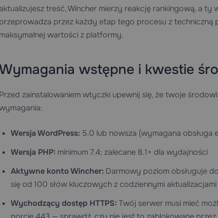
aktualizujesz treść, Wincher mierzy reakcję rankingową, a t
przeprowadza przez każdy etap tego procesu z techniczną
maksymalnej wartości z platformy.
Wymagania wstępne i kwestie ś
Przed zainstalowaniem wtyczki upewnij się, że twoje środo
wymagania:
Wersja WordPress:
5.0 lub nowsza (wymagana obsługa ed
Wersja PHP:
minimum 7.4; zalecane 8.1+ dla wydajności
Aktywne konto Wincher:
Darmowy poziom obsługuje do 
się od 100 słów kluczowych z codziennymi aktualizacjami
Wychodzący dostęp HTTPS:
Twój serwer musi mieć możl
porcie 443 — sprawdź, czy nie jest to zablokowane przez 