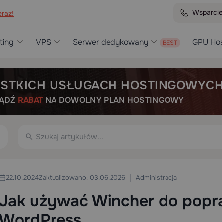
Wsparci
raz!
ting
VPS
Serwer dedykowany
GPU Hos
STKICH USŁUGACH HOSTINGOWYC
BĄDŹ
RABAT
NA DOWOLNY PLAN HOSTINGOWY
Administracja
22.10.2024
Zaktualizowano: 03.06.2026
Jak używać Wincher do popr
WordPress