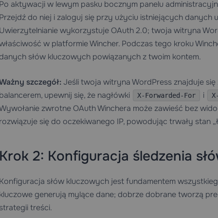
Po aktywacji w lewym pasku bocznym panelu administracyj
Przejdź do niej i zaloguj się przy użyciu istniejących danych
Uwierzytelnianie wykorzystuje OAuth 2.0; twoja witryna Wor
właściwość w platformie Wincher. Podczas tego kroku Winche
danych słów kluczowych powiązanych z twoim kontem.
Ważny szczegół:
Jeśli twoja witryna WordPress znajduje si
balancerem, upewnij się, że nagłówki
i
X-Forwarded-For
X
Wywołanie zwrotne OAuth Winchera może zawieść bez widoczn
rozwiązuje się do oczekiwanego IP, powodując trwały stan „łą
Krok 2: Konfiguracja śledzenia s
Konfiguracja słów kluczowych jest fundamentem wszystkiego
kluczowe generują mylące dane; dobrze dobrane tworzą pre
strategii treści.