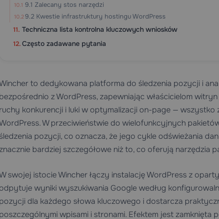
9.1 Zalecany stos narzędzi
9.2 Kwestie infrastruktury hostingu WordPress
Techniczna lista kontrolna kluczowych wniosków
Często zadawane pytania
Wincher to dedykowana platforma do śledzenia pozycji i anal
bezpośrednio z WordPress, zapewniając właścicielom witryn
ruchy konkurencji i luki w optymalizacji on-page — wszystko 
WordPress. W przeciwieństwie do wielofunkcyjnych pakietów
śledzenia pozycji, co oznacza, że jego cykle odświeżania dany
znacznie bardziej szczegółowe niż to, co oferują narzędzia p
W swojej istocie Wincher łączy instalację WordPress z opart
odpytuje wyniki wyszukiwania Google według konfigurowal
pozycji dla każdego słowa kluczowego i dostarcza praktyc
poszczególnymi wpisami i stronami. Efektem jest zamknięta pęt