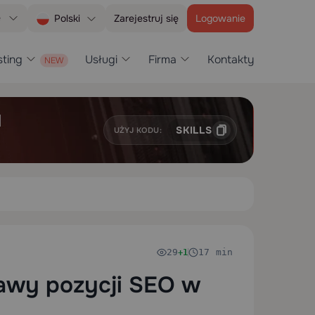
e
Zarejestruj się
Logowanie
Polski
ting
Usługi
Firma
Kontakty
H
SKILLS
UŻYJ KODU:
29
17 min
+1
awy pozycji SEO w