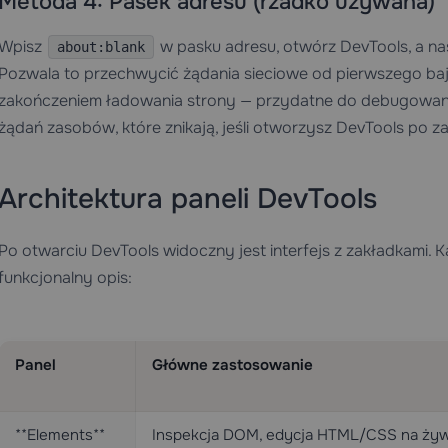
Metoda 4: Pasek adresu (rzadko używana)
Wpisz
w pasku adresu, otwórz DevTools, a n
about:blank
Pozwala to przechwycić żądania sieciowe od pierwszego ba
zakończeniem ładowania strony — przydatne do debugowan
żądań zasobów, które znikają, jeśli otworzysz DevTools po z
Architektura paneli DevTools
Po otwarciu DevTools widoczny jest interfejs z zakładkami. 
funkcjonalny opis:
Panel
Główne zastosowanie
**Elements**
Inspekcja DOM, edycja HTML/CSS na ży