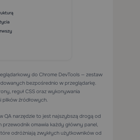
rukturą
życia
erwszy
rzeglądarkowy do Chrome DevTools — zestaw
budowanych bezpośrednio w przeglądarkę.
rony, reguł CSS oraz wykonywania
i plików źródłowych.
w QA narzędzie to jest najszybszą drogą od
en przewodnik omawia każdy główny panel,
 które odróżniają zwykłych użytkowników od