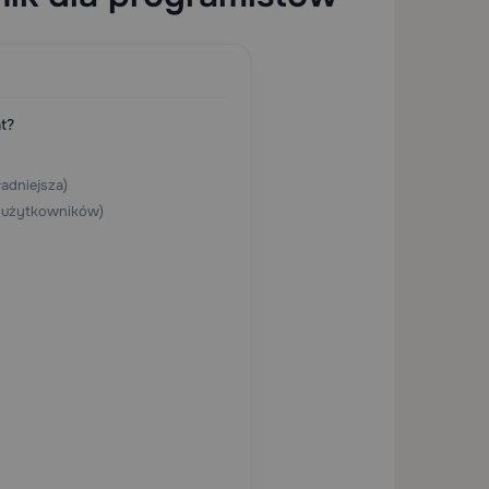
t?
adniejsza)
 użytkowników)