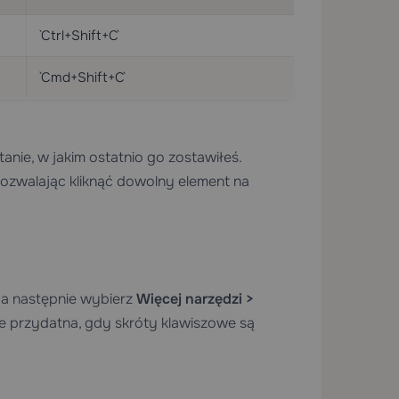
`Ctrl+Shift+C`
`Cmd+Shift+C`
anie, w jakim ostatnio go zostawiłeś.
ozwalając kliknąć dowolny element na
a następnie wybierz
Więcej narzędzi >
le przydatna, gdy skróty klawiszowe są