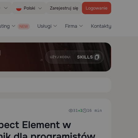
e
Zarejestruj się
Logowanie
Polski
ting
Usługi
Firma
Kontakty
H
SKILLS
UŻYJ KODU:
31
16 min
+1
spect Element w
ik dla programistów