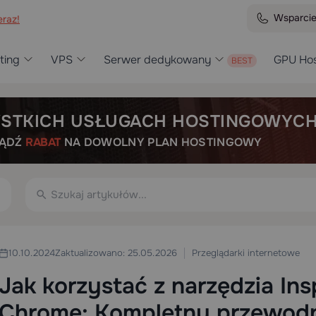
Wsparci
raz!
ting
VPS
Serwer dedykowany
GPU Hos
STKICH USŁUGACH HOSTINGOWYC
BĄDŹ
RABAT
NA DOWOLNY PLAN HOSTINGOWY
Przeglądarki internetowe
10.10.2024
Zaktualizowano: 25.05.2026
Jak korzystać z narzędzia In
Chrome: Kompletny przewodn