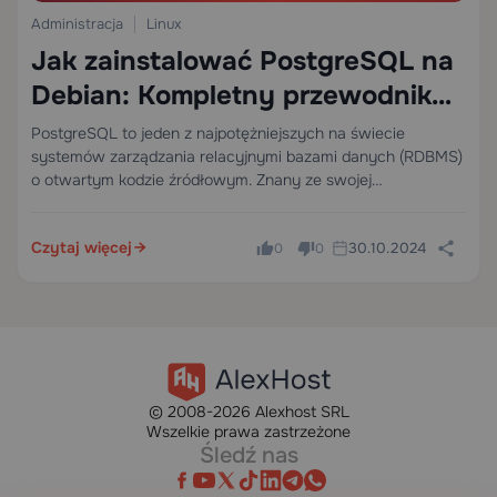
Administracja
Linux
Jak zainstalować PostgreSQL na
Debian: Kompletny przewodnik
krok po kroku
PostgreSQL to jeden z najpotężniejszych na świecie
systemów zarządzania relacyjnymi bazami danych (RDBMS)
o otwartym kodzie źródłowym. Znany ze swojej
niezawodności, rozszerzalności i ścisłej zgodności z SQL,
jest preferowanym silnikiem baz danych dla programistów,
Czytaj więcej
30.10.2024
0
0
inżynierów danych i administratorów systemów
obsługujących…
© 2008-2026 Alexhost SRL
Wszelkie prawa zastrzeżone
Śledź nas