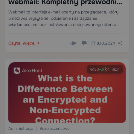
webmail: Kompletny przewodnik
techniczny
Webmail to interfejs e-mail oparty na przeglądarce, który
umożliwia wysyłanie, odbieranie i zarządzanie
wiadomościami bez instalowania dedykowanego klienta
pocztowego, takiego jak Thunderbird czy Outlook. Działa
całkowicie po stronie serwera, co oznacza, że dane
Czytaj więcej
18.10.2024
pocztowe pozostają w infrastrukturze hostingowej i są…
0
0
33
4 min
+1
Administracja
Bezpieczeństwo