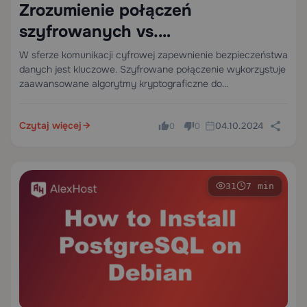
Zrozumienie połączeń
szyfrowanych vs.
nieszyfrowanych
W sferze komunikacji cyfrowej zapewnienie bezpieczeństwa
danych jest kluczowe. Szyfrowane połączenie wykorzystuje
zaawansowane algorytmy kryptograficzne do
przekształcania czytelnych danych (tekst jawny) w
nieczytelny format (szyfrogram) podczas transmisji. Proces
Czytaj więcej
04.10.2024
0
0
ten chroni wrażliwe informacje przed nieautoryzowanym
dostępem, zapewniając, że tylko strony posiadające…
31
7 min