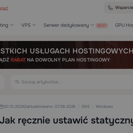
Wsparci
raz!
ting
VPS
Serwer dedykowany
GPU Hos
STKICH USŁUGACH HOSTINGOWYC
BĄDŹ
RABAT
NA DOWOLNY PLAN HOSTINGOWY
DNS
Windows
30.10.2024
Zaktualizowano: 07.06.2026
Jak ręcznie ustawić statycz