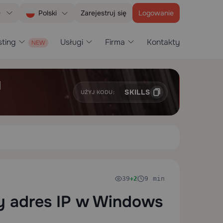
e
Zarejestruj się
Logowanie
Polski
ting
Usługi
Firma
Kontakty
H
SKILLS
UŻYJ KODU:
39
9 min
+2
ny adres IP w Windows