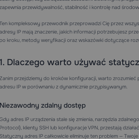
zapewnia przewidywalność, stabilność i kontrolę nad środow
Ten kompleksowy przewodnik przeprowadzi Cię przez wszyst
adresy IP mają znaczenie, jakich informacji potrzebujesz prze
po kroku, metody weryfikacji oraz wskazówki dotyczące ro
1. Dlaczego warto używać statyc
Zanim przejdziemy do kroków konfiguracji, warto zrozumieć
adresu IP w porównaniu z dynamicznie przypisywanym.
Niezawodny zdalny dostęp
Gdy adres IP urządzenia stale się zmienia, narzędzia zdalne
Protocol), klienty SSH lub konfiguracje VPN, przestają działać
Statyczny adres IP całkowicie eliminuje ten problem — Twoj