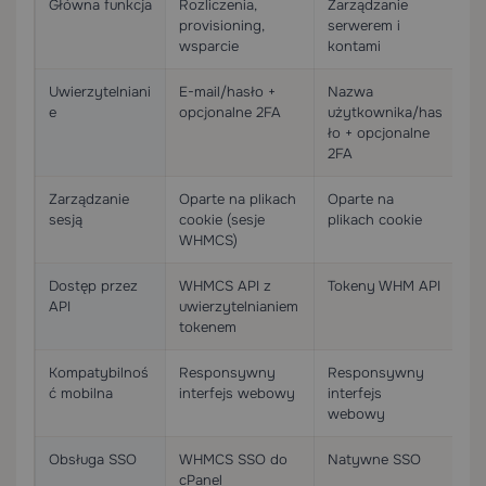
Główna funkcja
Rozliczenia,
Zarządzanie
Wi
provisioning,
serwerem i
we
wsparcie
kontami
ho
Uwierzytelniani
E-mail/hasło +
Nazwa
E-
e
opcjonalne 2FA
użytkownika/has
op
ło + opcjonalne
2FA
Zarządzanie
Oparte na plikach
Oparte na
Op
sesją
cookie (sesje
plikach cookie
pl
WHMCS)
Dostęp przez
WHMCS API z
Tokeny WHM API
Pl
API
uwierzytelnianiem
AP
tokenem
Kompatybilnoś
Responsywny
Responsywny
R
ć mobilna
interfejs webowy
interfejs
in
webowy
w
Obsługa SSO
WHMCS SSO do
Natywne SSO
N
cPanel