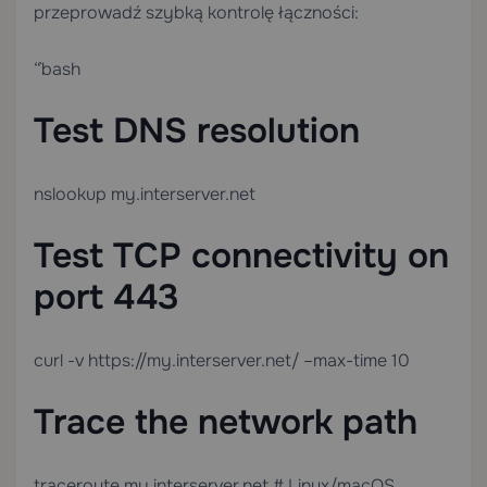
przeprowadź szybką kontrolę łączności:
“`bash
Test DNS resolution
nslookup my.interserver.net
Test TCP connectivity on
port 443
curl -v https://my.interserver.net/ –max-time 10
Trace the network path
traceroute my.interserver.net # Linux/macOS