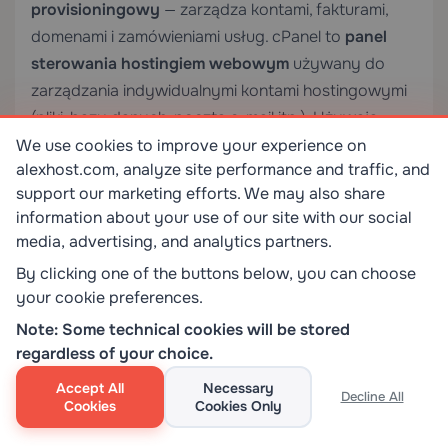
provisioningowy
— zarządza kontami, fakturami,
domenami i zamówieniami usług. cPanel to
panel
sterowania hostingiem webowym
używany do
zarządzania indywidualnymi kontami hostingowymi
(pliki, bazy danych, poczta e-mail itp.). Używają
oddzielnych danych uwierzytelniających. Dostęp
We use cookies to improve your experience on
alexhost.com, analyze site performance and traffic, and
do cPanel jest zazwyczaj przyznawany przez link
support our marketing efforts. We may also share
SSO (single-sign-on) w panelu usług
information about your use of our site with our social
`my.interserver.net` lub bezpośrednio przez nazwę
media, advertising, and analytics partners.
hosta serwera na porcie 2083.
By clicking one of the buttons below, you can choose
your cookie preferences.
Note: Some technical cookies will be stored
regardless of your choice.
0
0
Accept All
Necessary
Decline All
Cookies
Cookies Only
ZAOSZCZĘDŹ