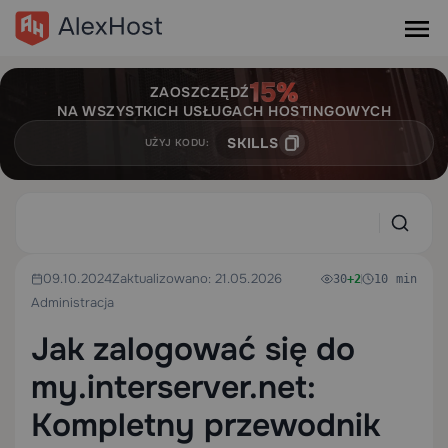
ZAOSZCZĘDŹ
NA WSZYSTKICH USŁUGACH HOSTINGOWYCH
SKILLS
UŻYJ KODU:
09.10.2024
Zaktualizowano: 21.05.2026
30
+2
10 min
Administracja
Jak zalogować się do
my.interserver.net:
Kompletny przewodnik