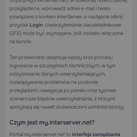
`https://my.interserver.net/` w dowolnej nowoczesnej
przeglądarce, wprowadź adres e-mail i hasło
powiązane z kontem InterServer, a następnie kliknij
przycisk
Login
. Uwierzytelnianie dwuskładnikowe
(2FA) może być wymagane, jeśli zostało włączone
na koncie.
Ten przewodnik obejmuje każdy krok procesu
logowania w szczegółach technicznych, w tym
odzyskiwanie danych uwierzytelniających,
rozwiązywanie problemów na poziomie
przeglądarki, nawigację po panelu oraz typowe
scenariusze błędów uwierzytelniania, z którymi
spotykają się nawet doświadczeni administratorzy.
Czym jest my.interserver.net?
Portal `my.interserver.net` to
interfejs zarządzania