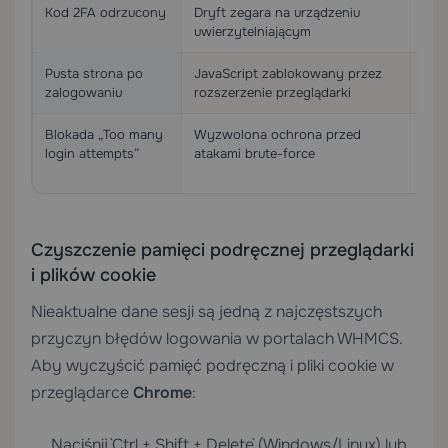
Kod 2FA odrzucony
Dryft zegara na urządzeniu
Zsy
uwierzytelniającym
NTP
Pusta strona po
JavaScript zablokowany przez
Tym
zalogowaniu
rozszerzenie przeglądarki
lub
Blokada „Too many
Wyzwolona ochrona przed
Pocz
login attempts”
atakami brute-force
pom
odb
Czyszczenie pamięci podręcznej przeglądarki
i plików cookie
Nieaktualne dane sesji są jedną z najczęstszych
przyczyn błędów logowania w portalach WHMCS.
Aby wyczyścić pamięć podręczną i pliki cookie w
przeglądarce
Chrome
:
Naciśnij `Ctrl + Shift + Delete` (Windows/Linux) lub