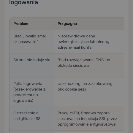
logowania
Problem
Przyczyna
Roz
Błąd „Invalid email
Nieprawidłowe dane
Uży
or password”
uwierzytelniające lub błędny
adre
adres e-mail konta
Strona nie ładuje się
Błąd rozwiązywania DNS lub
Wyc
blokada sieciowa
(`ip
dsc
Pętla logowania
Uszkodzony lub zablokowany
Wycz
(przekierowanie z
plik cookie sesji
`my.
powrotem do
roz
logowania)
Ostrzeżenie o
Proxy MITM, firmowa zapora
Wył
certyfikacie SSL
sieciowa lub inspekcja SSL przez
spr
oprogramowanie antywirusowe
sys