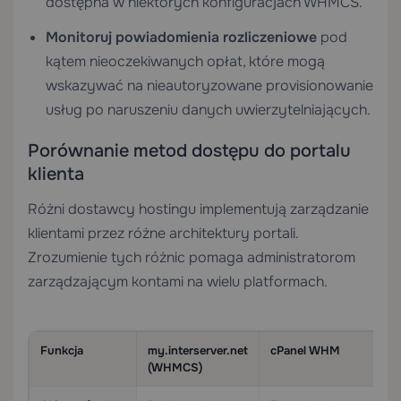
dostępna w niektórych konfiguracjach WHMCS.
Monitoruj powiadomienia rozliczeniowe
pod
kątem nieoczekiwanych opłat, które mogą
wskazywać na nieautoryzowane provisionowanie
usług po naruszeniu danych uwierzytelniających.
Porównanie metod dostępu do portalu
klienta
Różni dostawcy hostingu implementują zarządzanie
klientami przez różne architektury portali.
Zrozumienie tych różnic pomaga administratorom
zarządzającym kontami na wielu platformach.
Funkcja
my.interserver.net
cPanel WHM
Pl
(WHMCS)