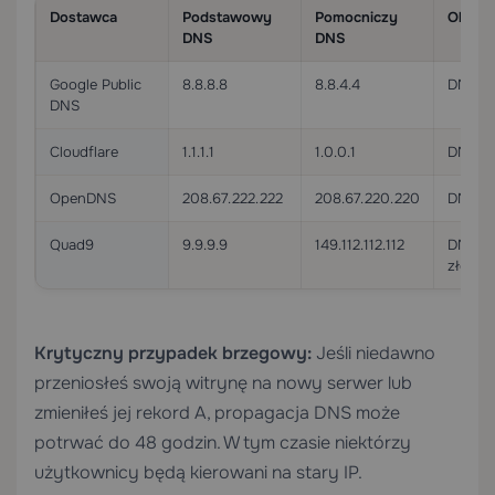
Dostawca
Podstawowy
Pomocniczy
Obsług
DNS
DNS
Google Public
8.8.8.8
8.8.4.4
DNS-o
DNS
Cloudflare
1.1.1.1
1.0.0.1
DNS-o
OpenDNS
208.67.222.222
208.67.220.220
DNSCr
Quad9
9.9.9.9
149.112.112.112
DNS-ov
złośli
Krytyczny przypadek brzegowy:
Jeśli niedawno
przeniosłeś swoją witrynę na nowy serwer lub
zmieniłeś jej rekord A, propagacja DNS może
potrwać do 48 godzin. W tym czasie niektórzy
użytkownicy będą kierowani na stary IP.