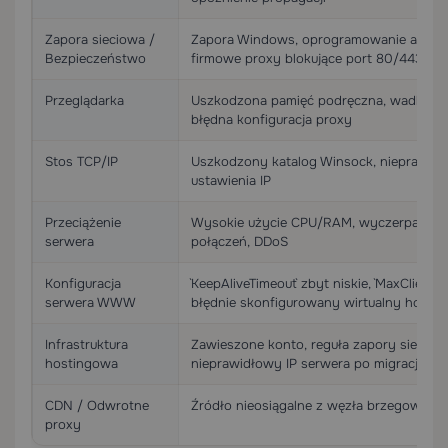
Zapora sieciowa /
Zapora Windows, oprogramowanie antyw
Bezpieczeństwo
firmowe proxy blokujące port 80/443
Przeglądarka
Uszkodzona pamięć podręczna, wadliwe r
błędna konfiguracja proxy
Stos TCP/IP
Uszkodzony katalog Winsock, nieprawid
ustawienia IP
Przeciążenie
Wysokie użycie CPU/RAM, wyczerpana ko
serwera
połączeń, DDoS
Konfiguracja
`KeepAliveTimeout` zbyt niskie, `MaxClients
serwera WWW
błędnie skonfigurowany wirtualny host
Infrastruktura
Zawieszone konto, reguła zapory sieciow
hostingowa
nieprawidłowy IP serwera po migracji
CDN / Odwrotne
Źródło nieosiągalne z węzła brzegoweg
proxy