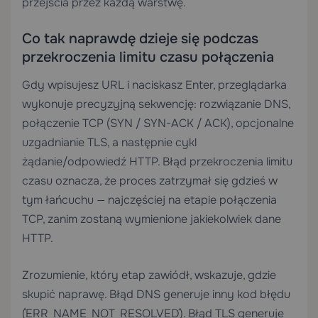
przejścia przez każdą warstwę.
Co tak naprawdę dzieje się podczas
przekroczenia limitu czasu połączenia
Gdy wpisujesz URL i naciskasz Enter, przeglądarka
wykonuje precyzyjną sekwencję: rozwiązanie DNS,
połączenie TCP (SYN / SYN-ACK / ACK), opcjonalne
uzgadnianie TLS, a następnie cykl
żądanie/odpowiedź HTTP. Błąd przekroczenia limitu
czasu oznacza, że proces zatrzymał się gdzieś w
tym łańcuchu — najczęściej na etapie połączenia
TCP, zanim zostaną wymienione jakiekolwiek dane
HTTP.
Zrozumienie, który etap zawiódł, wskazuje, gdzie
skupić naprawę. Błąd DNS generuje inny kod błędu
(`ERR_NAME_NOT_RESOLVED`). Błąd TLS generuje