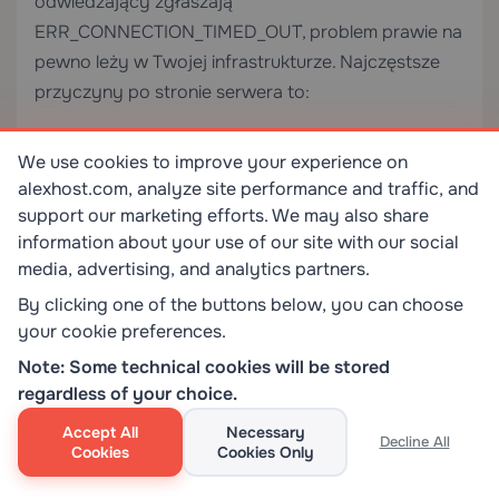
odwiedzający zgłaszają
`ERR_CONNECTION_TIMED_OUT`, problem prawie na
pewno leży w Twojej infrastrukturze. Najczęstsze
przyczyny po stronie serwera to:
Wyczerpanie kolejki połączeń serwera WWW:
We use cookies to improve your experience on
alexhost.com, analyze site performance and traffic, and
W Apache dyrektywa `MaxClients` (lub
support our marketing efforts. We may also share
`MaxRequestWorkers` w Apache 2.4+) ogranicza
information about your use of our site with our social
jednoczesne połączenia. Po osiągnięciu tego limitu
media, advertising, and analytics partners.
nowe połączenia kolejkują się i ostatecznie
By clicking one of the buttons below, you can choose
przekraczają limit czasu. Sprawdź bieżącą
your cookie preferences.
konfigurację:
Note: Some technical cookies will be stored
regardless of your choice.
“`
Accept All
Necessary
Decline All
Cookies
Cookies Only
apache2ctl -V | grep -i mpm