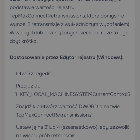
podstawie wartości rejestru
`TcpMaxConnectRetransmissions`, która domyślnie
wynosi 2 retransmisje z wykładniczym wycofaniem).
W wolnych lub przeciążonych sieciach może to być
zbyt krótko.
Dostosowanie przez Edytor rejestru (Windows):
Otwórz `regedit`
Przejdź do
`HKEY_LOCAL_MACHINESYSTEMCurrentControlSetServ
Znajdź lub utwórz wartość DWORD o nazwie
`TcpMaxConnectRetransmissions`
Ustaw ją na `3` lub `4` (szesnastkowo), aby zezwolić
na więcej prób retransmisji