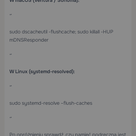
W macOS (Ventura / Sonoma):
“`
sudo dscacheutil -flushcache; sudo killall -HUP
mDNSResponder
“`
W Linux (systemd-resolved):
“`
sudo systemd-resolve –flush-caches
“`
Po opróżnieniu sprawdź, czy pamięć podręczna jest