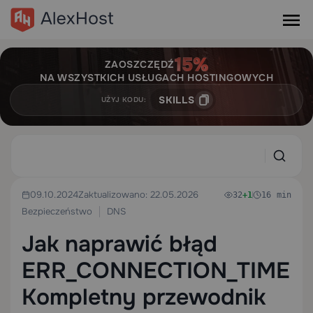
ZAOSZCZĘDŹ
NA WSZYSTKICH USŁUGACH HOSTINGOWYCH
SKILLS
UŻYJ KODU:
09.10.2024
Zaktualizowano: 22.05.2026
32
+1
16 min
Bezpieczeństwo
DNS
Jak naprawić błąd
ERR_CONNECTION_TIMED
Kompletny przewodnik