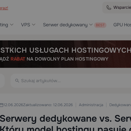
Wsparci
raz!
ting
VPS
Serwer dedykowany
GPU Hos
STKICH USŁUGACH HOSTINGOWYC
BĄDŹ
RABAT
NA DOWOLNY PLAN HOSTINGOWY
Administracja
Dedykowane
12.06.2026
Zaktualizowano: 12.06.2026
Serwery dedykowane vs. Ser
Który model hostingu pasuje