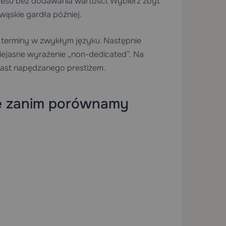
resu bez dodawania wartości. Wybierz zbyt
wąskie gardła później.
i terminy w zwykłym języku. Następnie
ejasne wyrażenie „non-dedicated”. Na
ast napędzanego prestiżem.
ie zanim porównamy