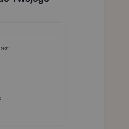
ated"
z