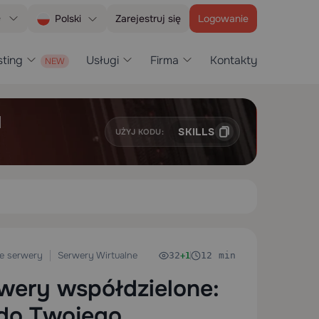
e
Zarejestruj się
Logowanie
Polski
ting
Usługi
Firma
Kontakty
H
SKILLS
UŻYJ KODU:
 serwery
Serwery Wirtualne
32
12 min
+1
wery współdzielone:
 do Twojego