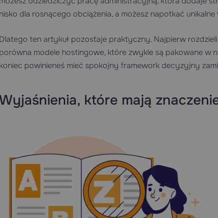
możesz odziedziczyć pracę administracyjną, która dodaje st
nisko dla rosnącego obciążenia, a możesz napotkać unikalne 
Dlatego ten artykuł pozostaje praktyczny. Najpierw rozdziel
porówna modele hostingowe, które zwykle są pakowane w ni
koniec powinieneś mieć spokojny framework decyzyjny zami
Wyjaśnienia, które mają znaczen