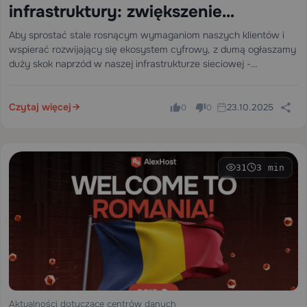
infrastruktury: zwiększenie
łączności naszego centrum danych
Aby sprostać stale rosnącym wymaganiom naszych klientów i
wspierać rozwijający się ekosystem cyfrowy, z dumą ogłaszamy
z 20 Gb/s do 200 Gb/s dzięki
duży skok naprzód w naszej infrastrukturze sieciowej -
Cogent
modernizację z 20 Gbps do 200 Gbps przepustowości Internetu
za pośrednictwem naszego zaufanego partnera, Cogent
Communications.
Czytaj więcej
23.10.2025
0
0
31
3 min
Aktualności dotyczące centrów danych