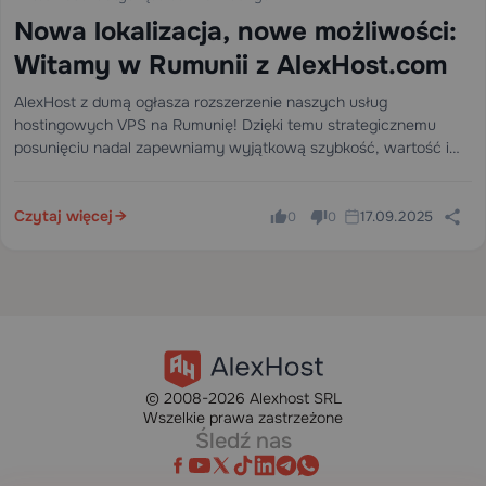
Nowa lokalizacja, nowe możliwości:
Witamy w Rumunii z AlexHost.com
AlexHost z dumą ogłasza rozszerzenie naszych usług
hostingowych VPS na Rumunię! Dzięki temu strategicznemu
posunięciu nadal zapewniamy wyjątkową szybkość, wartość i
niezawodność naszej globalnej bazie klientów. Dowiedz się,
dlaczego nasze serwery z siedzibą w Rumunii są idealnym
wyborem dla firm,…
Czytaj więcej
17.09.2025
0
0
© 2008-2026 Alexhost SRL
Wszelkie prawa zastrzeżone
Śledź nas