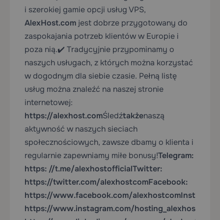
i szerokiej gamie opcji usług VPS,
AlexHost.com
jest dobrze przygotowany do
zaspokajania potrzeb klientów w Europie i
poza nią.
✔️ Tradycyjnie przypominamy o
naszych usługach, z których można korzystać
w dogodnym dla siebie czasie
. Pełną listę
usług można znaleźć na naszej stronie
internetowej:
https://alexhost.com
Śledź
także
naszą
aktywność w naszych sieciach
społecznościowych, zawsze dbamy o klienta i
regularnie zapewniamy miłe bonusy!
Telegram:
https:
//t.me/alexhostofficial
Twitter:
https://twitter.com/alexhostcom
Facebook:
https://www.facebook.com/alexhostcom
Instagram
https://www.instagram.com/hosting_alexhost/
Link