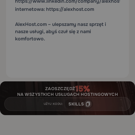
https://www.linkedin.com/company/alexhost/
Stro
internetowa:
https://alexhost.com
AlexHost.com
– ulepszamy nasz sprzęt i
nasze usługi, abyś czuł się z nami
komfortowo.
ZAOSZCZĘDŹ
NA WSZYSTKICH USŁUGACH HOSTINGOWYCH
SKILLS
UŻYJ KODU: