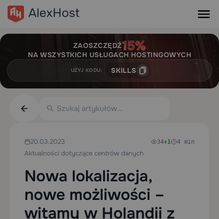
ZAOSZCZĘDŹ
NA WSZYSTKICH USŁUGACH HOSTINGOWYCH
SKILLS
UŻYJ KODU:
20.03.2023
34
+1
4 min
Aktualności dotyczące centrów danych
Nowa lokalizacja,
nowe możliwości –
witamy w Holandii z