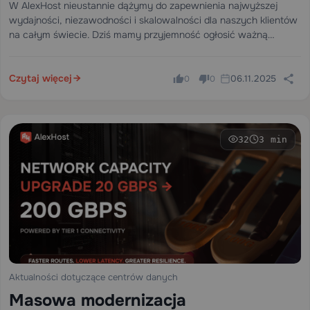
do 80 Gbps! 🇳🇱
W AlexHost nieustannie dążymy do zapewnienia najwyższej
wydajności, niezawodności i skalowalności dla naszych klientów
na całym świecie. Dziś mamy przyjemność ogłosić ważną
aktualizację w naszej holenderskiej lokalizacji - nasza
infrastruktura VPS została ulepszona, aby zapewnić imponującą
łączną przepustowość sieci 80…
Czytaj więcej
06.11.2025
0
0
32
3 min
Aktualności dotyczące centrów danych
Masowa modernizacja