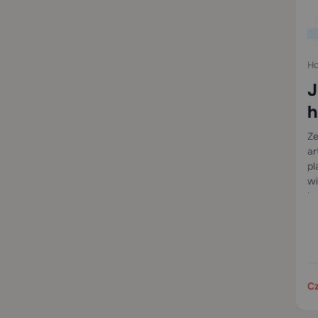
Ho
J
h
Ze
ar
pl
wi
bu
ho
Cz