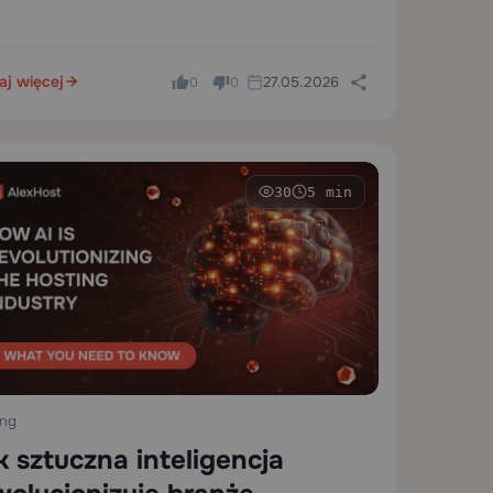
aj więcej
27.05.2026
0
0
30
5 min
ing
k sztuczna inteligencja