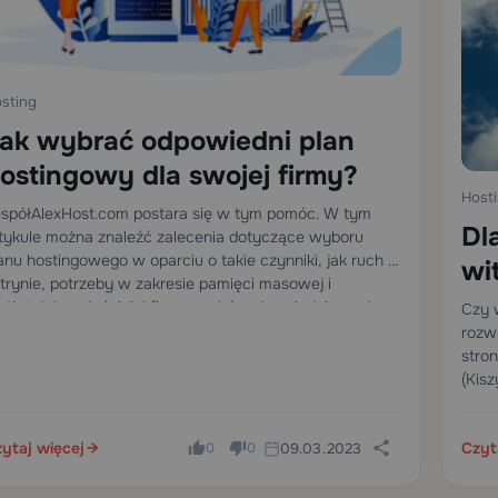
sting
ak wybrać odpowiedni plan
ostingowy dla swojej firmy?
Host
spółAlexHost.com postara się w tym pomóc. W tym
Dl
tykule można znaleźć zalecenia dotyczące wyboru
anu hostingowego w oparciu o takie czynniki, jak ruch w
wi
trynie, potrzeby w zakresie pamięci masowej i
ho
dżet.Jako właściciel firmy, wybór odpowiedniego planu
Czy 
stingowego dla swojej…
rozwi
stro
(Kis
wspa
kolo
ytaj więcej
Czyt
09.03.2023
0
0