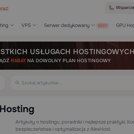
Wsparci
raz!
ting
VPS
Serwer dedykowany
GPU Hos
STKICH USŁUGACH HOSTINGOWYC
BĄDŹ
RABAT
NA DOWOLNY PLAN HOSTINGOWY
Hosting
Artykuły o hostingu, poradniki i najlepsze praktyki. K
bezpieczeństwa i optymalizacja z AlexHost.