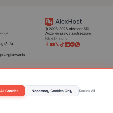
© 2008-2026 Alexhost SRL
izacja
Wszelkie prawa zastrzeżone
Śledź nas
ug (SLA)
go Użytkowania
All Cookies
Necessary Cookies Only
Decline All
TOP 10 DEDICATED SERVERS
HOST ADVICE