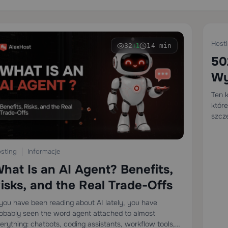
Host
32
14 min
+1
50
Wy
Dl
Ten k
któr
Ro
szcz
sting
Informacje
hat Is an AI Agent? Benefits,
isks, and the Real Trade-Offs
 you have been reading about AI lately, you have
obably seen the word agent attached to almost
erything: chatbots, coding assistants, workflow tools,