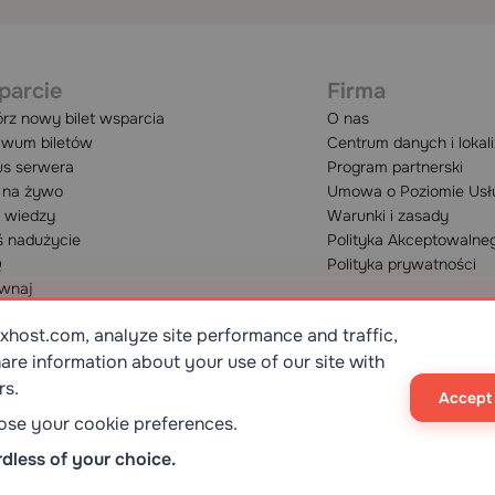
parcie
Firma
rz nowy bilet wsparcia
O nas
iwum biletów
Centrum danych i lokal
us serwera
Program partnerski
 na żywo
Umowa o Poziomie Usł
 wiedzy
Warunki i zasady
ś nadużycie
Polityka Akceptowalne
Q
Polityka prywatności
wnaj
host.com, analyze site performance and traffic,
are information about your use of our site with
rs.
Accept 
ISO 9001:2015
STANDART
oose your cookie preferences.
dless of your choice.