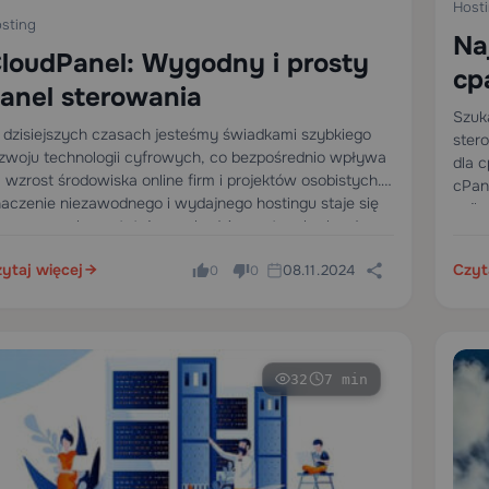
Host
sting
Na
loudPanel: Wygodny i prosty
cp
anel sterowania
st
Szuk
dzisiejszych czasach jesteśmy świadkami szybkiego
ster
zwoju technologii cyfrowych, co bezpośrednio wpływa
dla 
 wzrost środowiska online firm i projektów osobistych.
cPan
aczenie niezawodnego i wydajnego hostingu staje się
najl
ezaprzeczalne, a tutaj przychodzi na ratunek - bardzo
inter
godny i łatwy w instalacji…
usłu
ytaj więcej
Czyt
08.11.2024
0
0
32
7 min