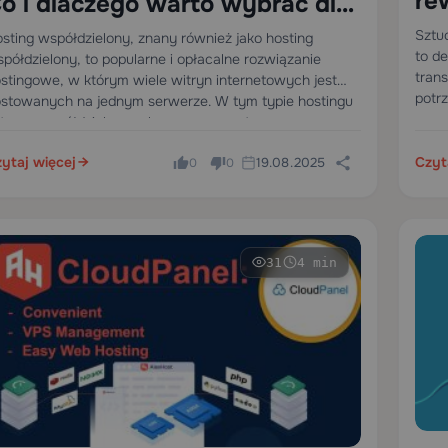
re
o i dlaczego warto wybrać dla
ho
ałej firmy?
Sztu
sting współdzielony, znany również jako hosting
to de
półdzielony, to popularne i opłacalne rozwiązanie
tran
stingowe, w którym wiele witryn internetowych jest
potrz
stowanych na jednym serwerze. W tym typie hostingu
cora
tryny współdzielą zasoby serwera, w tym procesor,
dost
mięć RAM, pamięć masową i przepustowość.…
ytaj więcej
Czyt
19.08.2025
0
0
31
4 min