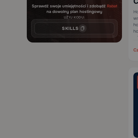
C
Sprawdź swoje umiejętności i zdobądź
Rabat
m
Ho
na dowolny plan hostingowy
UŻYJ KODU:
ws
ho
SKILLS
ho
wi
pa
Cz