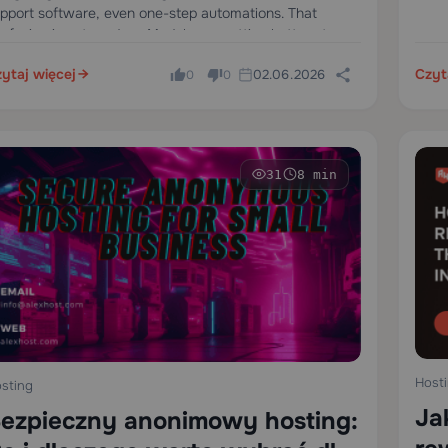
pport software, even one-step automations. That
nfusion is not random. Models are getting better at
ing…
ytaj więcej
Czyt
02.06.2026
0
0
31
8 min
Host
sting
Ja
ezpieczny anonimowy hosting: