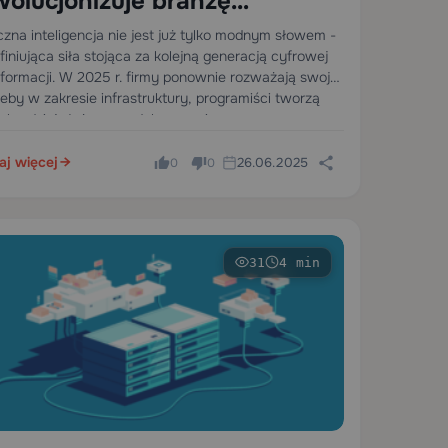
wolucjonizuje branżę
stingową: Co musisz wiedzieć
czna inteligencja nie jest już tylko modnym słowem -
finiująca siła stojąca za kolejną generacją cyfrowej
sformacji. W 2025 r. firmy ponownie rozważają swoje
eby w zakresie infrastruktury, programiści tworzą
z bardziej złożone modele uczenia maszynowego, a
awcy usług…
aj więcej
26.06.2025
0
0
31
4 min