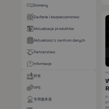
Domeny
Zaufanie i bezpieczeństwo
Aktualizacje produktów
Aktualności z centrum danych
Partnerstwo
Informacje
Ho
所有
W
R
VPS
If
专用服务器
pr
ev