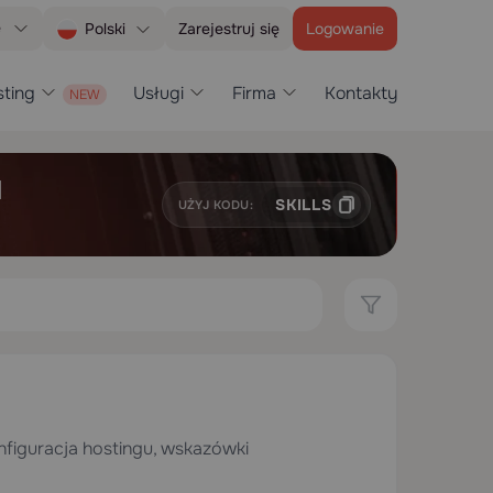
e
Zarejestruj się
Logowanie
Polski
ting
Usługi
Firma
Kontakty
H
SKILLS
UŻYJ KODU:
onfiguracja hostingu, wskazówki