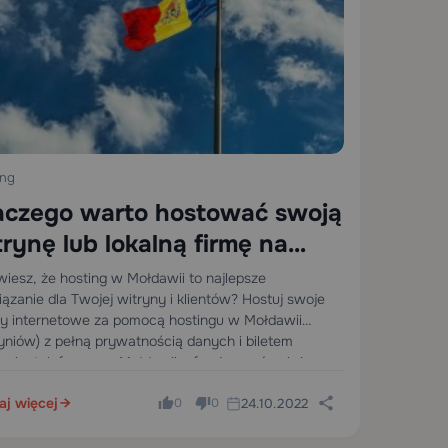
ing
aczego warto hostować swoją
trynę lub lokalną firmę na
stingu w Mołdawii?
wiesz, że hosting w Mołdawii to najlepsze
ązanie dla Twojej witryny i klientów? Hostuj swoje
ny internetowe za pomocą hostingu w Mołdawii
zyniów) z pełną prywatnością danych i biletem
rcia, telefonem w Mołdawii, oferujemy również
kację serwerów w Mołdawii…
aj więcej
24.10.2022
0
0