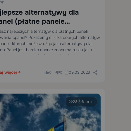
ing
jlepsze alternatywy dla
anel (płatne panele
erowania)
asz najlepszych alternatyw dla płatnych paneli
owania cpanel? Pokażemy ci kilka dobrych alternatyw
cpanel, których możesz użyć jako alternatywy dla
el.cPanel jest bardzo dobrze znany na rynku jako
epszy panel sterowania do zarządzania stronami
netowymi, klientami, klientami i
gamihostingowymi.…
aj więcej
09.03.2023
0
0
28
6 min