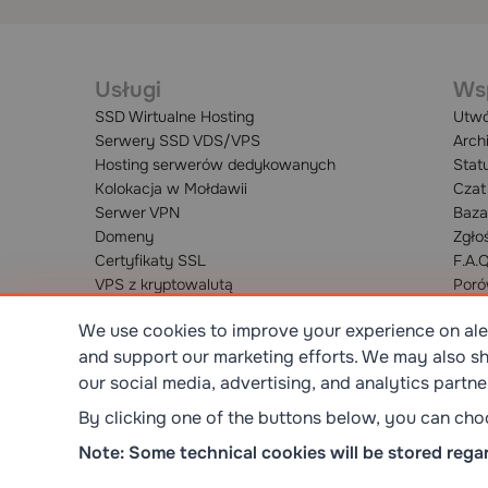
Usługi
Ws
SSD Wirtualne Hosting
Utwó
Serwery SSD VDS/VPS
Arch
Hosting serwerów dedykowanych
Stat
Kolokacja w Mołdawii
Czat
Serwer VPN
Baza
Domeny
Zgło
Certyfikaty SSL
F.A.
VPS z kryptowalutą
Poró
We use cookies to improve your experience on alex
and support our marketing efforts. We may also sh
our social media, advertising, and analytics partne
SR EN ISO/IEC 27001:2023
STANDART
By clicking one of the buttons below, you can ch
Note: Some technical cookies will be stored regar