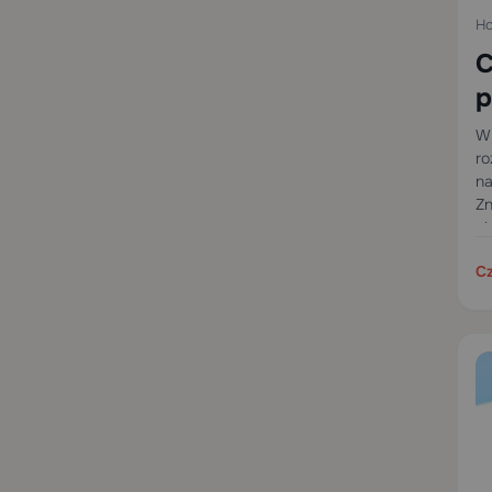
Ho
C
p
W 
ro
na
Zn
ni
wy
Cz