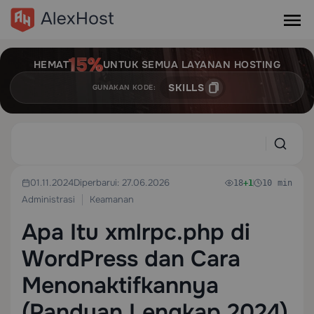
HEMAT
UNTUK SEMUA LAYANAN HOSTING
SKILLS
GUNAKAN KODE:
01.11.2024
Diperbarui: 27.06.2026
18
+1
10 min
Administrasi
Keamanan
Apa Itu xmlrpc.php di
WordPress dan Cara
Menonaktifkannya
(Panduan Lengkap 2024)