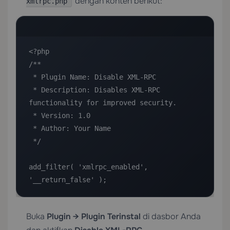
dengan konten berikut:
xmlrpc.php
<?php

/**

 * Plugin Name: Disable XML-RPC

 * Description: Disables XML-RPC 
functionality for improved security.

 * Version: 1.0

 * Author: Your Name

 */

add_filter( 'xmlrpc_enabled', 
'__return_false' );
Buka
Plugin → Plugin Terinstal
di dasbor Anda