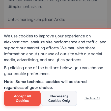
diimplementasikan.
Untuk merangkum pilihan Anda:
We use cookies to improve your experience on
Metode
Kesulitan
Tingkat
alexhost.com, analyze site performance and traffic, and
Perlindungan
support our marketing efforts. We may also share
information about your use of our site with our social
Plugin Keamanan
⭐ Mudah
Tingkat aplikas
media, advertising, and analytics partners.
Blokir .htaccess
⭐⭐ Sedang
Tingkat server
By clicking one of the buttons below, you can choose
your cookie preferences.
Filter functions.php
⭐⭐ Sedang
Tingkat aplikas
Note: Some technical cookies will be stored
regardless of your choice.
Gabungan (.htaccess +
⭐⭐ Sedang
Maksimal
filter)
Accept All
Necessary
Decline All
Cookies
Cookies Only