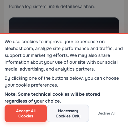
Periksa log sistem untuk detail kesalahan:
journalctl -u docker --no-pager | tail -50
We use cookies to improve your experience on
alexhost.com, analyze site performance and traffic, and
support our marketing efforts. We may also share
Permission Denied Errors
information about your use of our site with our social
Jika Anda melihat
Got permission denied while
media, advertising, and analytics partners.
,
trying to connect to the Docker daemon socket
By clicking one of the buttons below, you can choose
pastikan pengguna Anda berada di grup
docker
your cookie preferences.
dan bahwa Anda telah keluar dan masuk kembali.
Note: Some technical cookies will be stored
regardless of your choice.
Cannot Pull Images
Accept All
Necessary
Decline All
Verifikasi server Anda memiliki akses internet keluar
Cookies
Cookies Only
dan bahwa DNS menyelesaikan dengan benar: