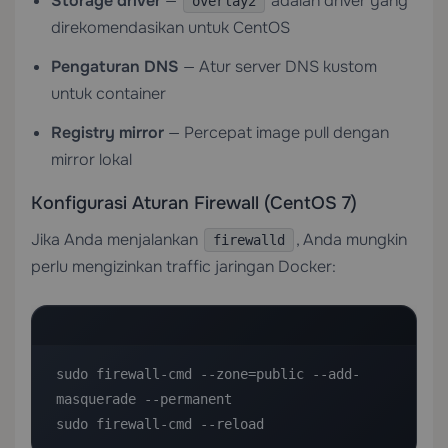
Storage driver
—
adalah driver yang
overlay2
direkomendasikan untuk CentOS
Pengaturan DNS
— Atur server DNS kustom
untuk container
Registry mirror
— Percepat image pull dengan
mirror lokal
Konfigurasi Aturan Firewall (CentOS 7)
Jika Anda menjalankan
, Anda mungkin
firewalld
perlu mengizinkan traffic jaringan Docker:
sudo firewall-cmd --zone=public --add-
masquerade --permanent

sudo firewall-cmd --reload