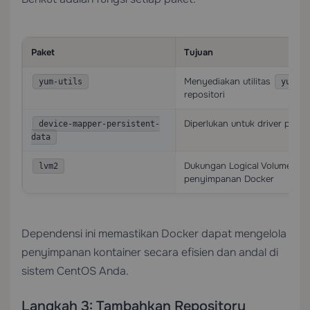
Paket
Tujuan
Menyediakan utilitas
yum-utils
yum-co
repositori
Diperlukan untuk driver pen
device-mapper-persistent-
data
Dukungan Logical Volume Ma
lvm2
penyimpanan Docker
Dependensi ini memastikan Docker dapat mengelola
penyimpanan kontainer secara efisien dan andal di
sistem CentOS Anda.
Langkah 3: Tambahkan Repository