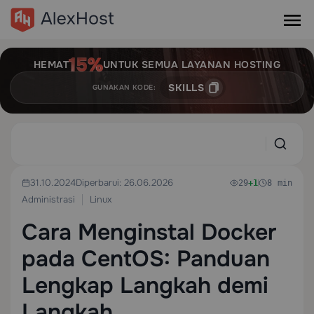
HEMAT
UNTUK SEMUA LAYANAN HOSTING
SKILLS
GUNAKAN KODE:
31.10.2024
Diperbarui: 26.06.2026
29
+1
8 min
Administrasi
Linux
Cara Menginstal Docker
pada CentOS: Panduan
Lengkap Langkah demi
Langkah