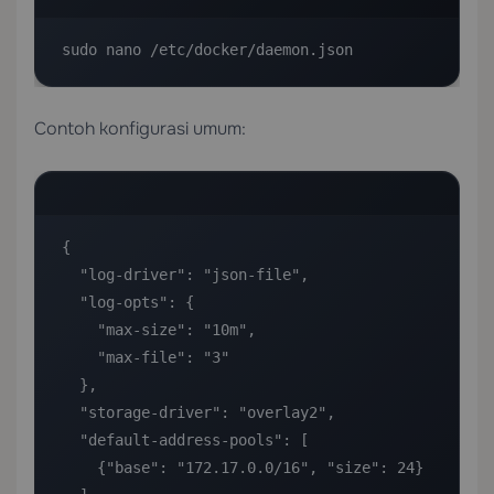
sudo nano /etc/docker/daemon.json
Contoh konfigurasi umum:
{

  "log-driver": "json-file",

  "log-opts": {

    "max-size": "10m",

    "max-file": "3"

  },

  "storage-driver": "overlay2",

  "default-address-pools": [

    {"base": "172.17.0.0/16", "size": 24}
