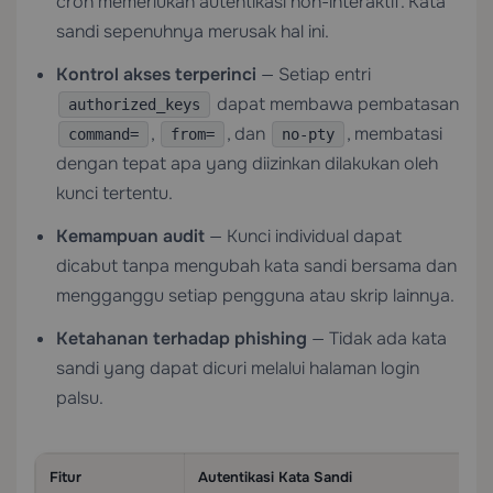
cron memerlukan autentikasi non-interaktif. Kata
sandi sepenuhnya merusak hal ini.
Kontrol akses terperinci
— Setiap entri
dapat membawa pembatasan
authorized_keys
,
, dan
, membatasi
command=
from=
no-pty
dengan tepat apa yang diizinkan dilakukan oleh
kunci tertentu.
Kemampuan audit
— Kunci individual dapat
dicabut tanpa mengubah kata sandi bersama dan
mengganggu setiap pengguna atau skrip lainnya.
Ketahanan terhadap phishing
— Tidak ada kata
sandi yang dapat dicuri melalui halaman login
palsu.
Fitur
Autentikasi Kata Sandi
Au