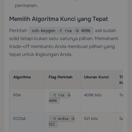
permanen.
Memilih Algoritma Kunci yang Tepat
Perintah
asli sudah
ssh-keygen -t rsa -b 4096
solid tetapi bukan satu-satunya pilihan. Memahami
trade-off membantu Anda membuat pilihan yang
tepat untuk lingkungan Anda.
Algoritma
Flag Perintah
Ukuran Kunci
Tingka
Keama
RSA
4096 bits
Tinggi
-t rsa -b
4096
ECDSA
521 bits
Sangat
-t ecdsa -b
521