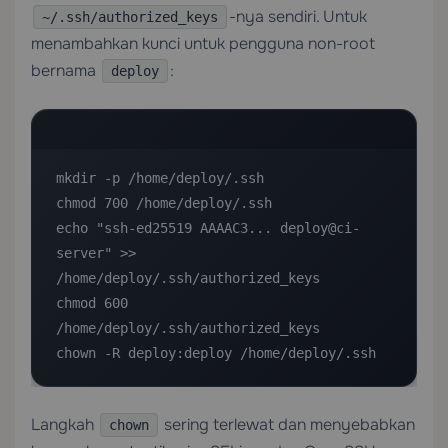
-nya sendiri. Untuk
~/.ssh/authorized_keys
menambahkan kunci untuk pengguna non-root
bernama
:
deploy
mkdir -p /home/deploy/.ssh

chmod 700 /home/deploy/.ssh

echo "ssh-ed25519 AAAAC3... deploy@ci-
server" >> 
/home/deploy/.ssh/authorized_keys

chmod 600 
/home/deploy/.ssh/authorized_keys

chown -R deploy:deploy /home/deploy/.ssh
Langkah
sering terlewat dan menyebabkan
chown