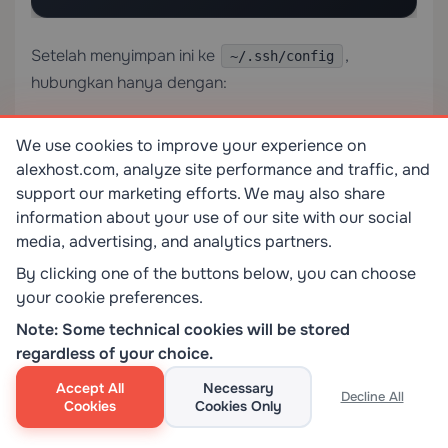
Setelah menyimpan ini ke
,
~/.ssh/config
hubungkan hanya dengan:
We use cookies to improve your experience on
alexhost.com, analyze site performance and traffic, and
ssh myserver
support our marketing efforts. We may also share
information about your use of our site with our social
media, advertising, and analytics partners.
Menggunakan
untuk
ssh-agent
By clicking one of the buttons below, you can choose
Menyimpan Cache Passphrase
your cookie preferences.
Jika kunci privat Anda memiliki passphrase
Note: Some technical cookies will be stored
(seharusnya demikian), tambahkan ke agen agar
regardless of your choice.
Anda tidak diminta berulang kali:
Accept All
Necessary
Decline All
Cookies
Cookies Only