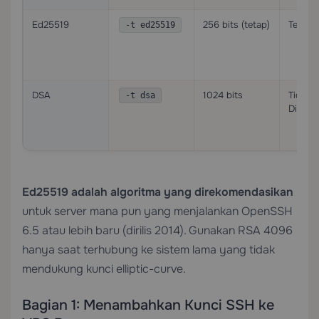
Ed25519
256 bits (tetap)
Terting
-t ed25519
DSA
1024 bits
Tidak
-t dsa
Diguna
Ed25519 adalah algoritma yang direkomendasikan
untuk server mana pun yang menjalankan OpenSSH
6.5 atau lebih baru (dirilis 2014). Gunakan RSA 4096
hanya saat terhubung ke sistem lama yang tidak
mendukung kunci elliptic-curve.
Bagian 1: Menambahkan Kunci SSH ke