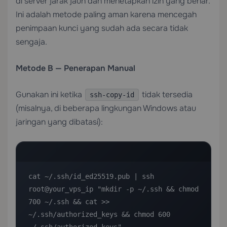
di server jarak jauh dan menetapkan izin yang benar.
Ini adalah metode paling aman karena mencegah
penimpaan kunci yang sudah ada secara tidak
sengaja.
Metode B — Penerapan Manual
Gunakan ini ketika
tidak tersedia
ssh-copy-id
(misalnya, di beberapa lingkungan Windows atau
jaringan yang dibatasi):
cat ~/.ssh/id_ed25519.pub | ssh 
root@your_vps_ip "mkdir -p ~/.ssh && chmod 
700 ~/.ssh && cat >> 
~/.ssh/authorized_keys && chmod 600 
~/.ssh/authorized_keys"