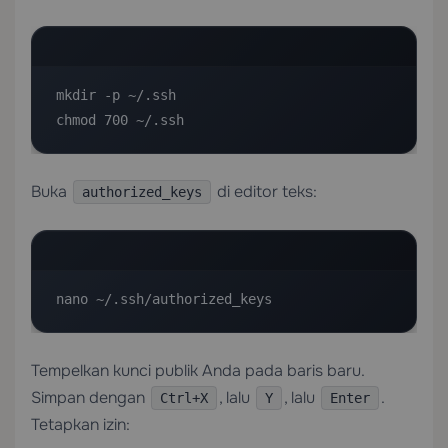
mkdir -p ~/.ssh

chmod 700 ~/.ssh
Buka
di editor teks:
authorized_keys
nano ~/.ssh/authorized_keys
Tempelkan kunci publik Anda pada baris baru.
Simpan dengan
, lalu
, lalu
.
Ctrl+X
Y
Enter
Tetapkan izin: