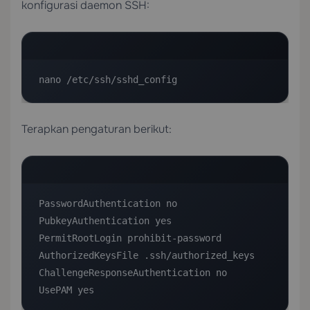
konfigurasi daemon SSH:
nano /etc/ssh/sshd_config
Terapkan pengaturan berikut:
PasswordAuthentication no

PubkeyAuthentication yes

PermitRootLogin prohibit-password

AuthorizedKeysFile .ssh/authorized_keys

ChallengeResponseAuthentication no

UsePAM yes