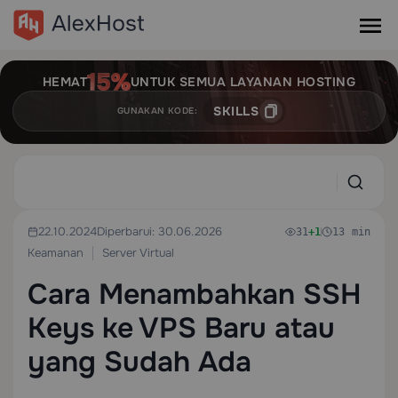
HEMAT
UNTUK SEMUA LAYANAN HOSTING
SKILLS
GUNAKAN KODE:
22.10.2024
Diperbarui: 30.06.2026
31
+1
13 min
Keamanan
Server Virtual
Cara Menambahkan SSH
Keys ke VPS Baru atau
yang Sudah Ada