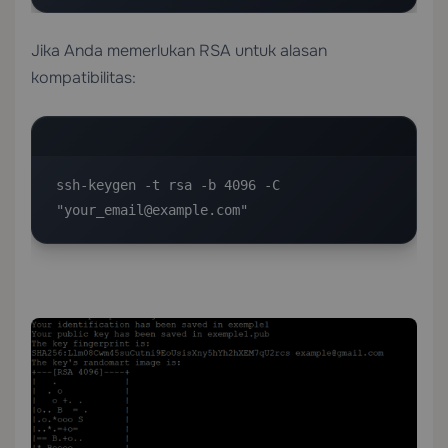
Jika Anda memerlukan RSA untuk alasan
kompatibilitas:
ssh-keygen -t rsa -b 4096 -C 
"your_email@example.com"