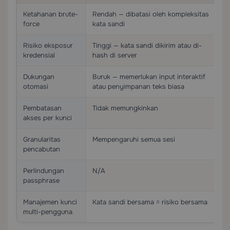
Ketahanan brute-
Rendah — dibatasi oleh kompleksitas
Sa
force
kata sandi
at
Risiko eksposur
Tinggi — kata sandi dikirim atau di-
Ti
kredensial
hash di server
pe
Dukungan
Buruk — memerlukan input interaktif
Sa
otomasi
atau penyimpanan teks biasa
in
Pembatasan
Tidak memungkinkan
Di
akses per kunci
Granularitas
Mempengaruhi semua sesi
Pe
pencabutan
lai
Perlindungan
N/A
Fa
passphrase
pr
Manajemen kunci
Kata sandi bersama = risiko bersama
Se
multi-pengguna
me